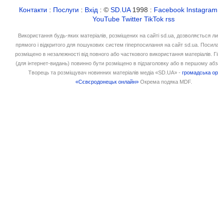
Контакти
:
Послуги
:
Вхід
: ©
SD.UA
1998 :
Facebook
Instagram
YouTube
Twitter
TikTok
rss
Використання будь-яких матеріалів, розміщених на сайті sd.ua, дозволяється л
прямого і відкритого для пошукових систем гіперпосилання на сайт sd.ua. Посил
розміщено в незалежності від повного або часткового використання матеріалів. 
(для інтернет-видань) повинно бути розміщено в підзаголовку або в першому абз
Творець та розміщувач новинних матеріалів медіа «SD.UA» -
громадська ор
«Сєвєродонецьк онлайн»
Окрема подяка MDF.