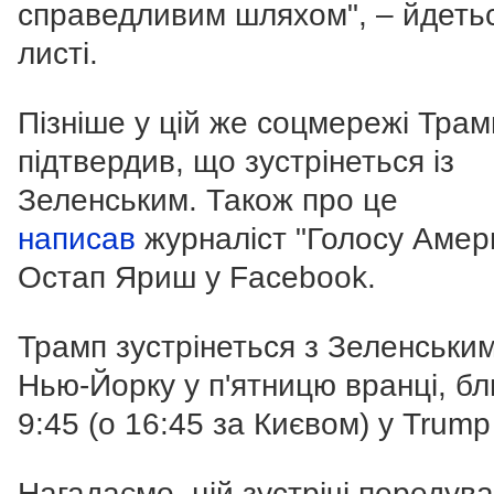
справедливим шляхом", – йдетьс
листі.
Пізніше у цій же соцмережі Трам
підтвердив, що зустрінеться із
Зеленським. Також про це
написав
журналіст "Голосу Амер
Остап Яриш у Facebook.
Трамп зустрінеться з Зеленським
Нью-Йорку у п'ятницю вранці, бл
9:45 (о 16:45 за Києвом) у Trump
Нагадаємо, цій зустрічі передув