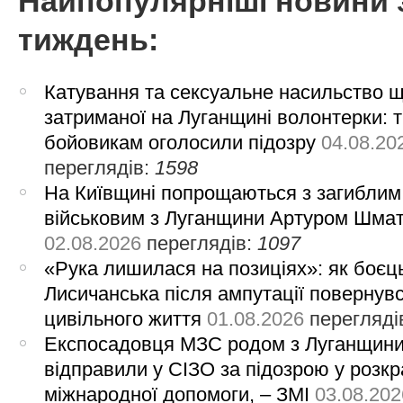
Найпопулярніші новини 
тиждень:
Катування та сексуальне насильство 
затриманої на Луганщині волонтерки: 
бойовикам оголосили підозру
04.08.20
переглядів:
1598
На Київщині попрощаються з загиблим
військовим з Луганщини Артуром Шма
02.08.2026
переглядів:
1097
«Рука лишилася на позиціях»: як боєць
Лисичанська після ампутації повернув
цивільного життя
01.08.2026
перегляді
Експосадовця МЗС родом з Луганщин
відправили у СІЗО за підозрою у розкр
міжнародної допомоги, – ЗМІ
03.08.202