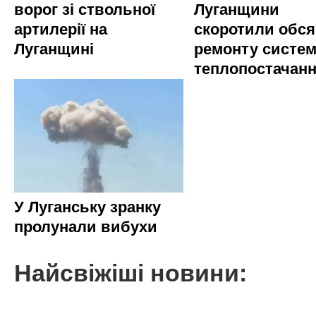
ворог зі ствольної
Луганщини
артилерії на
скоротили обся
Луганщині
ремонту систе
теплопостачан
У Луганську зранку
пролунали вибухи
Найсвіжіші новини: