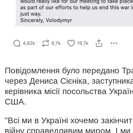
Повідомлення було передано Тр
через Дениса Сієніка, заступник
керівника місії посольства Украї
США.
"Всі ми в Україні хочемо закінчи
війну справедливим миром. І ми