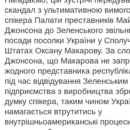
скандал з ультимативною вимог
спікера Палати преставників Ма
Джонсона до Зеленського звільн
посади посолки України у Сполу
Штатах Оксану Макарову. За сл
Джонсона, що Макарова не зап
жодного представника республік
під час відвідування Зеленським
підприємства з виробництва збр
думку спікера, таким чином Укра
намагається втрутитись у
внутрішньоамериканські процеси