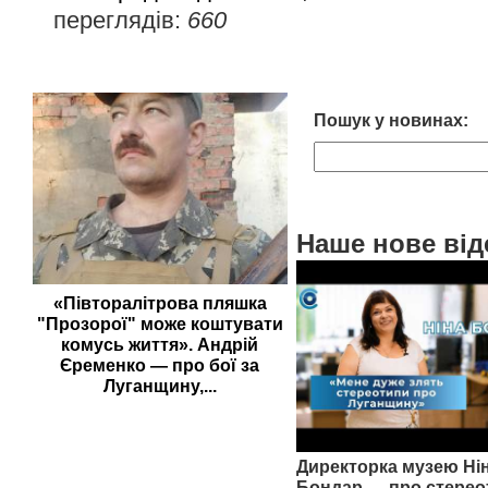
переглядів:
660
Пошук у новинах:
Наше нове від
«Півторалітрова пляшка
"Прозорої" може коштувати
комусь життя». Андрій
Єременко — про бої за
Луганщину,...
Директорка музею Ні
Бондар — про стерео