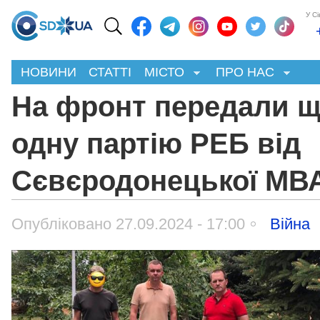
У С
НОВИНИ
СТАТТІ
МІСТО
ПРО НАС
На фронт передали 
одну партію РЕБ від
Сєвєродонецької МВ
Опубліковано 27.09.2024 - 17:00
Війна