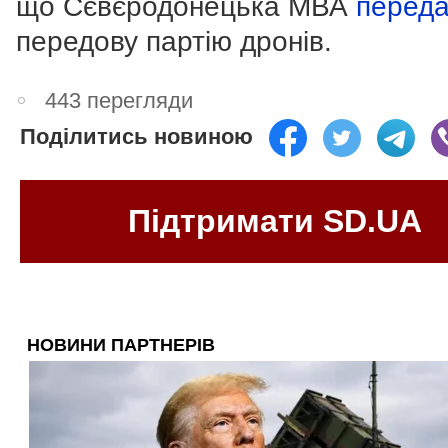
що Сєвєродонецька МВА
перед
передову партію дронів.
443 перегляди
Поділитись новиною
Підтримати SD.UA