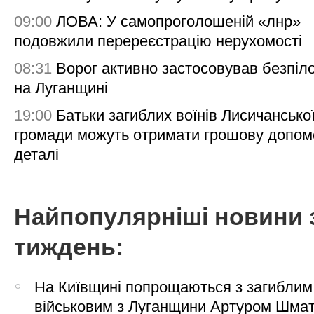
09:00
ЛОВА: У самопроголошеній «лнр»
подовжили перереєстрацію нерухомості
08:31
Ворог активно застосовував безпіл
на Луганщині
19:00
Батьки загиблих воїнів Лисичансько
громади можуть отримати грошову допом
деталі
Найпопулярніші новини 
тиждень:
На Київщині попрощаються з загиблим
військовим з Луганщини Артуром Шма