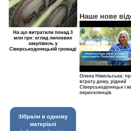
Наше нове від
На що витратили понад 3
млн грн: огляд липневих
закупівель у
Сіверськодонецькій громаді
Олена Ніжельська: пр
втрату дому, рідний
Сіверськодонецьк і ж
переселенців
Зібрали в одному
матеріалі