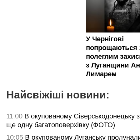
У Чернігові
попрощаються 
полеглим захи
з Луганщини Ан
Лимарем
Найсвіжіші новини:
11:00
В окупованому Сіверськодонецьку 
ще одну багатоповерхівку (ФОТО)
10:05
В окупованому Луганську пролунал