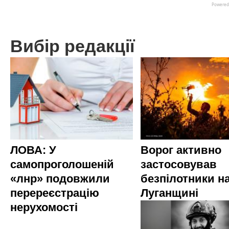
Вибір редакції
ЛОВА: У
Ворог активно
самопроголошеній
застосовував
«лнр» подовжили
безпілотники н
перереєстрацію
Луганщині
нерухомості