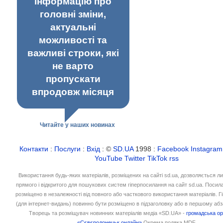
інформацію про
головні зміни,
актуальні
можливості та
важливі строки, які
не варто
пропускати
впродовж місяця
Читайте у наших новинах
Контакти
:
Послуги
:
Вхід
: ©
SD.UA
1998 :
Facebook
Instagram
YouTube
Twitter
TikTok
rss
Використання будь-яких матеріалів, розміщених на сайті sd.ua, дозволяється л
прямого і відкритого для пошукових систем гіперпосилання на сайт sd.ua. Посил
розміщено в незалежності від повного або часткового використання матеріалів. 
(для інтернет-видань) повинно бути розміщено в підзаголовку або в першому абз
Творець та розміщувач новинних матеріалів медіа «SD.UA» -
громадська ор
«Сєвєродонецьк онлайн»
Окрема подяка MDF.