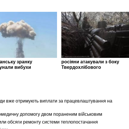
ганську зранку
росіяни атакували з боку
унали вибухи
Твердохлібового
ади вже отримують виплати за працевлаштування на
омедичну допомогу двом пораненим військовим
ли обсяги ремонту системи теплопостачання