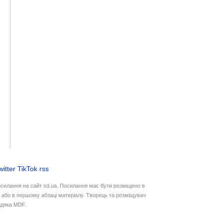
witter
TikTok
rss
осилання на сайт sd.ua. Посилання має бути розміщено в
у або в першому абзаці матеріалу. Творець та розміщувач
дяка MDF.