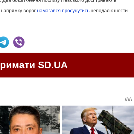
. Два боєзіткнення поблизу Невського досі тривають.
 напрямку ворог
намагався просунутись
неподалік шести
тримати SD.UA