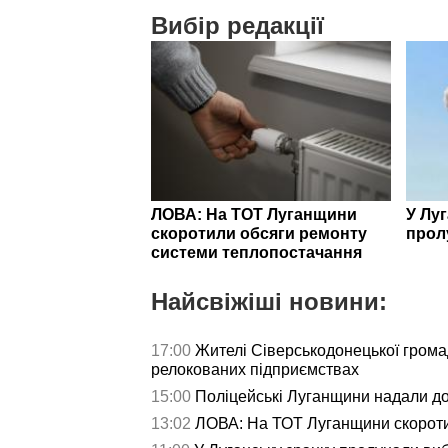
Вибір редакції
ЛОВА: На ТОТ Луганщини
У Лу
скоротили обсяги ремонту
прол
системи теплопостачання
Найсвіжіші новини:
17:00
Жителі Сіверськодонецької гром
релокованих підприємствах
15:00
Поліцейські Луганщини надали д
13:02
ЛОВА: На ТОТ Луганщини скороти