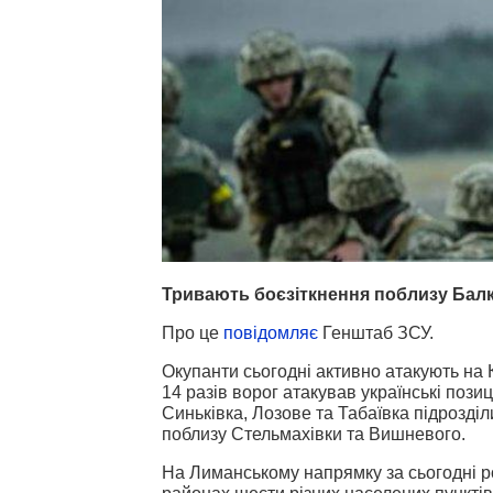
Тривають боєзіткнення поблизу Балк
Про це
повідомляє
Генштаб ЗСУ.
Окупанти сьогодні активно атакують на
14 разів ворог атакував українські пози
Синьківка, Лозове та Табаївка підрозділ
поблизу Стельмахівки та Вишневого.
На Лиманському напрямку за сьогодні рос