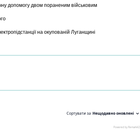
чну допомогу двом пораненим військовим
ого
лектропідстанції на окупованій Луганщині