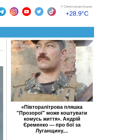
У Сіверськодонецьку:
+28.9°C
«Півторалітрова пляшка
"Прозорої" може коштувати
комусь життя». Андрій
Єременко — про бої за
Луганщину,...