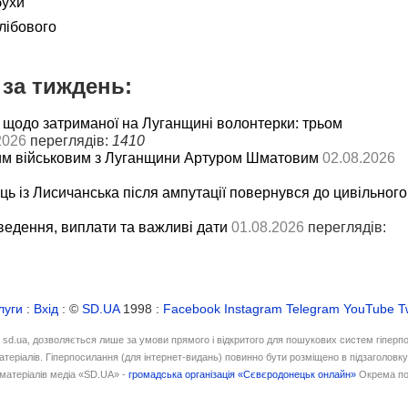
бухи
лібового
за тиждень:
 щодо затриманої на Луганщині волонтерки: трьом
2026
переглядів:
1410
им військовим з Луганщини Артуром Шматовим
02.08.2026
ць із Лисичанська після ампутації повернувся до цивільного
ведення, виплати та важливі дати
01.08.2026
переглядів:
луги
:
Вхід
: ©
SD.UA
1998 :
Facebook
Instagram
Telegram
YouTube
T
і sd.ua, дозволяється лише за умови прямого і відкритого для пошукових систем гіперп
атеріалів. Гіперпосилання (для інтернет-видань) повинно бути розміщено в підзаголовк
матеріалів медіа «SD.UA» -
громадська організація «Сєвєродонецьк онлайн»
Окрема по