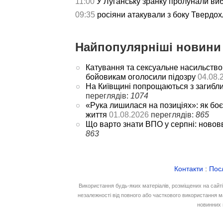
11:00
У Луганську зранку пролунали ви
09:35
росіяни атакували з боку Твердох
Найпопулярніші новини 
Катування та сексуальне насильство
бойовикам оголосили підозру
04.08.
На Київщині попрощаються з загибл
переглядів:
1074
«Рука лишилася на позиціях»: як боє
життя
01.08.2026
переглядів:
865
Що варто знати ВПО у серпні: новов
863
Контакти
:
Пос
Використання будь-яких матеріалів, розміщених на сайт
незалежності від повного або часткового використання м
новинних 