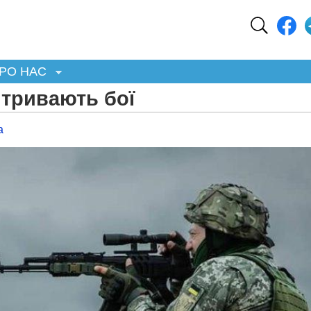
РО НАС
 тривають бої
а