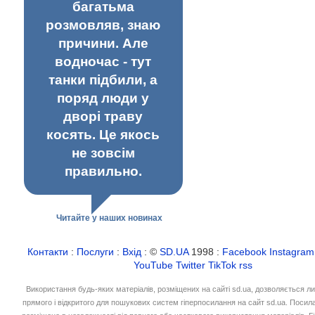
багатьма
розмовляв, знаю
причини. Але
водночас - тут
танки підбили, а
поряд люди у
дворі траву
косять. Це якось
не зовсім
правильно.
Читайте у наших новинах
Контакти
:
Послуги
:
Вхід
: ©
SD.UA
1998 :
Facebook
Instagram
YouTube
Twitter
TikTok
rss
Використання будь-яких матеріалів, розміщених на сайті sd.ua, дозволяється л
прямого і відкритого для пошукових систем гіперпосилання на сайт sd.ua. Посил