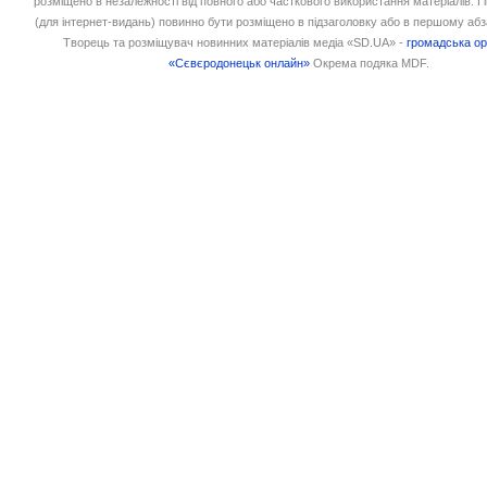
розміщено в незалежності від повного або часткового використання матеріалів. 
(для інтернет-видань) повинно бути розміщено в підзаголовку або в першому абз
Творець та розміщувач новинних матеріалів медіа «SD.UA» -
громадська ор
«Сєвєродонецьк онлайн»
Окрема подяка MDF.