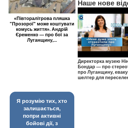
Наше нове від
«Півторалітрова пляшка
"Прозорої" може коштувати
комусь життя». Андрій
Єременко — про бої за
Луганщину,...
Директорка музею Ні
Бондар — про стерео
про Луганщину, еваку
шелтер для переселе
Я розумію тих, хто
залишається,
попри активні
бойові дії, з