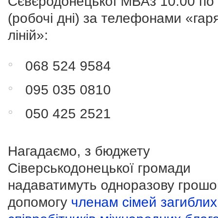
Сєвєродонецької МВАз 10.00 по 
(робочі дні) за телефонами «гар
ліній»:
068 524 9584
095 035 0810
050 425 2521
Нагадаємо, з бюджету
Сіверськодонецької громади
надаватимуть одноразову грошо
допомогу
членам сімей загиблих