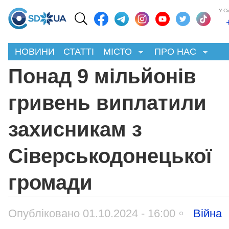
У С
НОВИНИ
СТАТТІ
МІСТО
ПРО НАС
Понад 9 мільйонів
гривень виплатили
захисникам з
Сіверськодонецької
громади
Опубліковано 01.10.2024 - 16:00
Війна