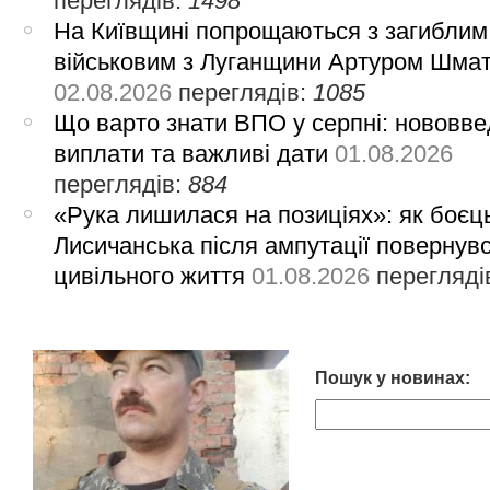
переглядів:
1498
На Київщині попрощаються з загиблим
військовим з Луганщини Артуром Шма
02.08.2026
переглядів:
1085
Що варто знати ВПО у серпні: нововве
виплати та важливі дати
01.08.2026
переглядів:
884
«Рука лишилася на позиціях»: як боєць
Лисичанська після ампутації повернув
цивільного життя
01.08.2026
перегляді
Пошук у новинах: