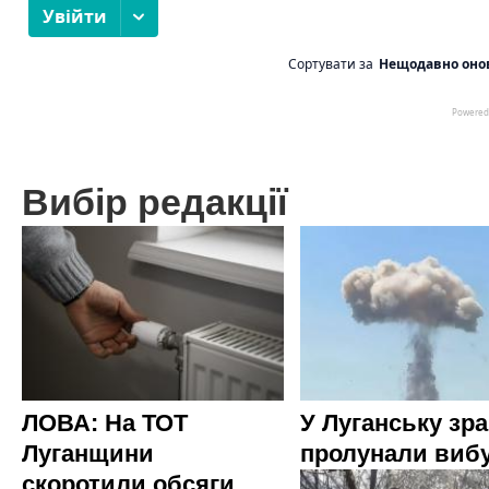
Вибір редакції
ЛОВА: На ТОТ
У Луганську зр
Луганщини
пролунали виб
скоротили обсяги