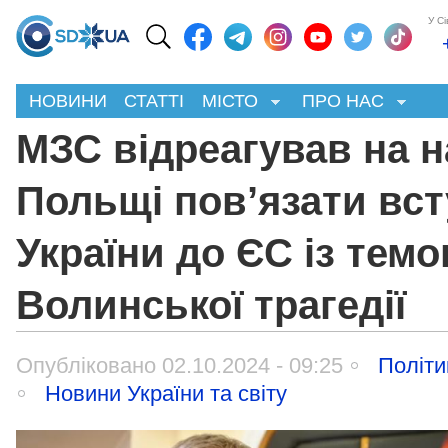
У С
НОВИНИ
СТАТТІ
МІСТО
ПРО НАС
МЗС відреагував на н
Польщі пов’язати вст
України до ЄС із тем
Волинської трагедії
Опубліковано 02.10.2024 - 09:25
Політи
Новини України та світу