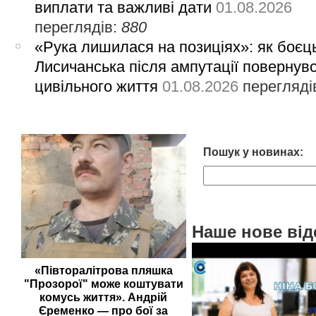
виплати та важливі дати
01.08.2026
переглядів:
880
«Рука лишилася на позиціях»: як боєць
Лисичанська після ампутації повернув
цивільного життя
01.08.2026
перегляді
Пошук у новинах:
Наше нове від
«Півторалітрова пляшка
"Прозорої" може коштувати
комусь життя». Андрій
Єременко — про бої за