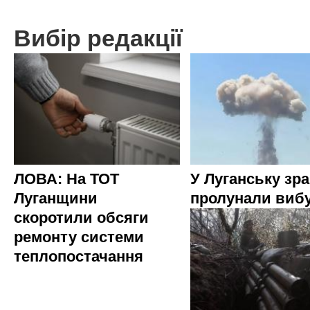
Вибір редакції
ЛОВА: На ТОТ
У Луганську зр
Луганщини
пролунали виб
скоротили обсяги
ремонту системи
теплопостачання