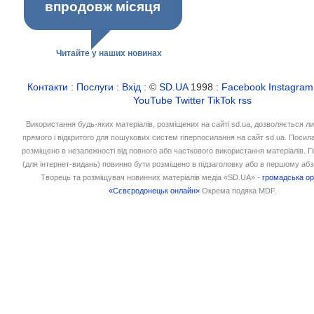
впродовж місяця
Читайте у наших новинах
Контакти
:
Послуги
:
Вхід
: ©
SD.UA
1998 :
Facebook
Instagram
YouTube
Twitter
TikTok
rss
Використання будь-яких матеріалів, розміщених на сайті sd.ua, дозволяється л
прямого і відкритого для пошукових систем гіперпосилання на сайт sd.ua. Посил
розміщено в незалежності від повного або часткового використання матеріалів. 
(для інтернет-видань) повинно бути розміщено в підзаголовку або в першому абз
Творець та розміщувач новинних матеріалів медіа «SD.UA» -
громадська ор
«Сєвєродонецьк онлайн»
Окрема подяка MDF.