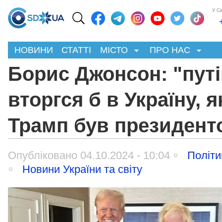
У С
НОВИНИ
СТАТТІ
МІСТО
ПРО НАС
Борис Джонсон: "путі
вторгся б в Україну, 
Трамп був президент
Опубліковано 04.10.2024 - 10:04
Політи
Новини України та світу