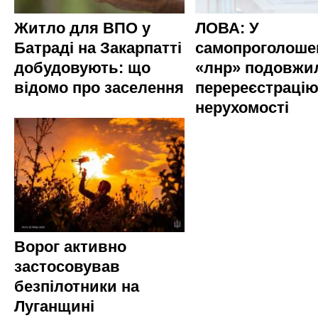
Житло для ВПО у
ЛОВА: У
Батраді на Закарпатті
самопроголоше
добудовують: що
«лнр» подовжи
відомо про заселення
перереєстраці
нерухомості
Ворог активно
застосовував
безпілотники на
Луганщині