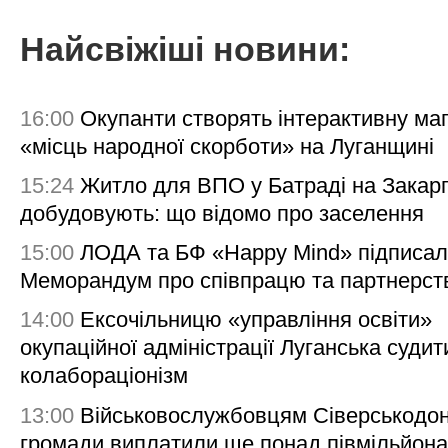
Найсвіжіші новини:
16:00
Окупанти створять інтерактивну ма
«місць народної скорботи» на Луганщині
15:24
Житло для ВПО у Батраді на Закарп
добудовують: що відомо про заселення
15:00
ЛОДА та БФ «Happy Mind» підписа
Меморандум про співпрацю та партнерст
14:00
Ексочільницю «управління освіти»
окупаційної адміністрації Луганська судит
колабораціонізм
13:00
Військовослужбовцям Сіверськодон
громади виплатили ще понад півмільйона