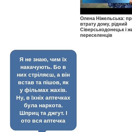
Олена Ніжельська: пр
втрату дому, рідний
Сіверськодонецьк і ж
переселенців
Я не знаю, чим їх
накачують. Бо в
них стріляєш, а він
встав та пішов, як
у фільмах жахів.
Ну, в їхніх аптечках
була наркота.
Шприц та джгут. І
ото вся аптечка