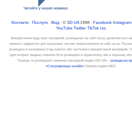
Читайте у наших новинах
Контакти
:
Послуги
:
Вхід
: ©
SD.UA
1998 :
Facebook
Instagram
YouTube
Twitter
TikTok
rss
Використання будь-яких матеріалів, розміщених на сайті sd.ua, дозволяється л
прямого і відкритого для пошукових систем гіперпосилання на сайт sd.ua. Посил
розміщено в незалежності від повного або часткового використання матеріалів. 
(для інтернет-видань) повинно бути розміщено в підзаголовку або в першому абз
Творець та розміщувач новинних матеріалів медіа «SD.UA» -
громадська ор
«Сєвєродонецьк онлайн»
Окрема подяка MDF.