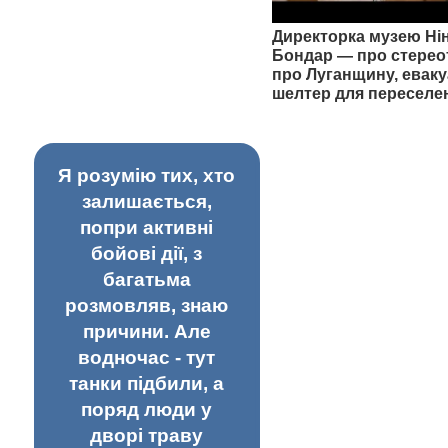
Директорка музею Ні
Бондар — про стерео
про Луганщину, еваку
шелтер для переселе
Я розумію тих, хто
залишається,
попри активні
бойові дії, з
багатьма
розмовляв, знаю
причини. Але
водночас - тут
танки підбили, а
поряд люди у
дворі траву