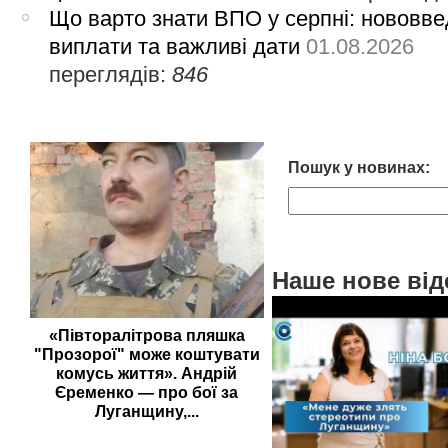
Що варто знати ВПО у серпні: нововве
виплати та важливі дати
01.08.2026
переглядів:
846
Пошук у новинах:
Наше нове від
«Півторалітрова пляшка
"Прозорої" може коштувати
комусь життя». Андрій
Єременко — про бої за
Луганщину,...