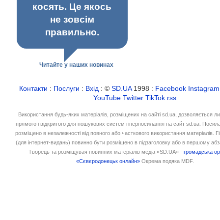
косять. Це якось
не зовсім
правильно.
Читайте у наших новинах
Контакти
:
Послуги
:
Вхід
: ©
SD.UA
1998 :
Facebook
Instagram
YouTube
Twitter
TikTok
rss
Використання будь-яких матеріалів, розміщених на сайті sd.ua, дозволяється л
прямого і відкритого для пошукових систем гіперпосилання на сайт sd.ua. Посил
розміщено в незалежності від повного або часткового використання матеріалів. 
(для інтернет-видань) повинно бути розміщено в підзаголовку або в першому абз
Творець та розміщувач новинних матеріалів медіа «SD.UA» -
громадська ор
«Сєвєродонецьк онлайн»
Окрема подяка MDF.