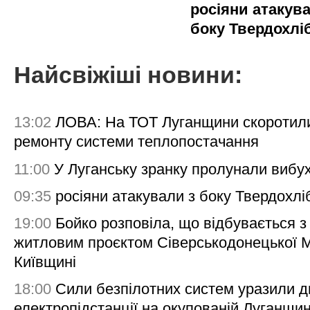
росіяни атакува
боку Твердохлі
Найсвіжіші новини:
13:02
ЛОВА: На ТОТ Луганщини скоротил
ремонту системи теплопостачання
11:00
У Луганську зранку пролунали вибу
09:35
росіяни атакували з боку Твердохлі
19:00
Бойко розповіла, що відбувається з
житловим проєктом Сіверськодонецької 
Київщині
18:00
Сили безпілотних систем уразили д
електропідстанції на окупованій Луганщи