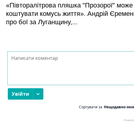
«Півторалітрова пляшка "Прозорої" може
коштувати комусь життя». Андрій Єреме
про бої за Луганщину,...