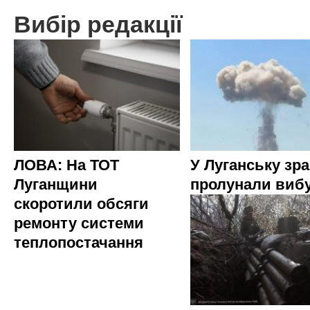
Вибір редакції
ЛОВА: На ТОТ
У Луганську зр
Луганщини
пролунали виб
скоротили обсяги
ремонту системи
теплопостачання