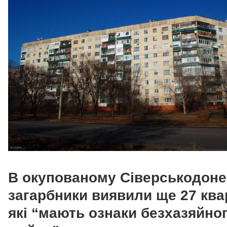
В окупованому Сіверськодоне
загарбники виявили ще 27 ква
які “мають ознаки безхазяйно