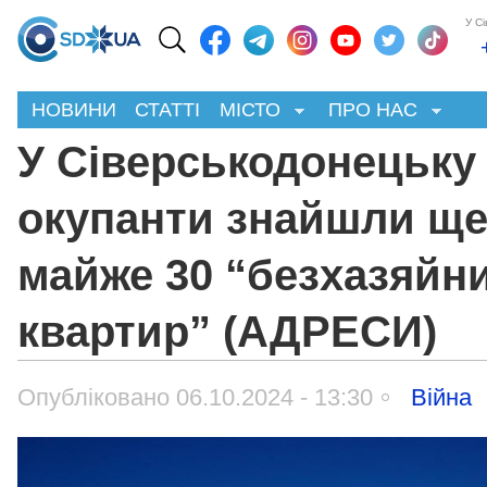
У С
НОВИНИ
СТАТТІ
МІСТО
ПРО НАС
У Сіверськодонецьку
окупанти знайшли щ
майже 30 “безхазяйн
квартир” (АДРЕСИ)
Опубліковано 06.10.2024 - 13:30
Війна