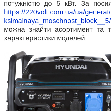
потужністю до 5 кВт. За поси
https://220volt.com.ua/ua/generat
ksimalnaya_moschnost_block__5/
можна знайти асортимент та те
характеристики моделей.