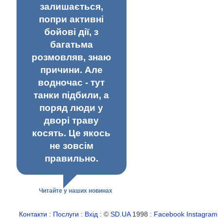
залишається,
попри активні
бойові дії, з
багатьма
розмовляв, знаю
причини. Але
водночас - тут
танки підбили, а
поряд люди у
дворі траву
косять. Це якось
не зовсім
правильно.
Читайте у наших новинах
Контакти
:
Послуги
:
Вхід
: ©
SD.UA
1998 :
Facebook
Instagram