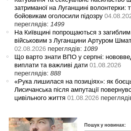
затриманої на Луганщині волонтерки: 
бойовикам оголосили підозру
04.08.20
переглядів:
1499
На Київщині попрощаються з загиблим
військовим з Луганщини Артуром Шма
02.08.2026
переглядів:
1089
Що варто знати ВПО у серпні: нововве
виплати та важливі дати
01.08.2026
переглядів:
888
«Рука лишилася на позиціях»: як боєць
Лисичанська після ампутації повернув
цивільного життя
01.08.2026
перегляді
Пошук у новинах: