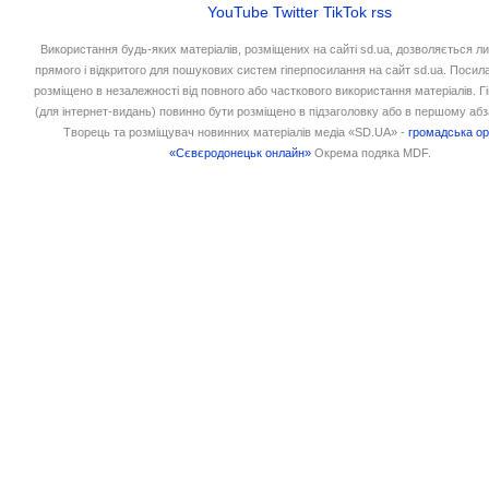
YouTube
Twitter
TikTok
rss
Використання будь-яких матеріалів, розміщених на сайті sd.ua, дозволяється л
прямого і відкритого для пошукових систем гіперпосилання на сайт sd.ua. Посил
розміщено в незалежності від повного або часткового використання матеріалів. 
(для інтернет-видань) повинно бути розміщено в підзаголовку або в першому абз
Творець та розміщувач новинних матеріалів медіа «SD.UA» -
громадська ор
«Сєвєродонецьк онлайн»
Окрема подяка MDF.