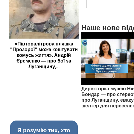
Наше нове від
«Півторалітрова пляшка
"Прозорої" може коштувати
комусь життя». Андрій
Єременко — про бої за
Луганщину,...
Директорка музею Ні
Бондар — про стерео
про Луганщину, еваку
шелтер для переселе
Я розумію тих, хто