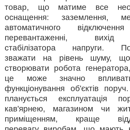
товар, що матиме все необ
оснащення: заземлення, ме
автоматичного відключенн
перевантаженні, вихі
стабілізатора напруги. По
зважати на рівень шуму, щ
створювати робота генератора
це може значно вплива
функціонування об'єктів поруч
планується експлуатація п
кав'ярнею, магазином чи жи
приміщенням, краще відд
перевагу виробам, що мають 