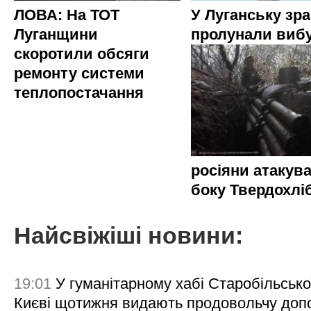
ЛОВА: На ТОТ
У Луганську зр
Луганщини
пролунали виб
скоротили обсяги
ремонту системи
теплопостачання
росіяни атакува
боку Твердохлі
Найсвіжіші новини:
19:01
У гуманітарному хабі Старобільсько
Києві щотижня видають продовольчу доп