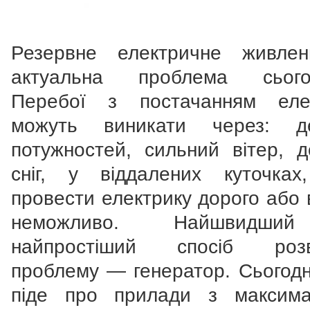
Резервне електричне живле
актуальна проблема сьогод
Перебої з постачанням еле
можуть виникати через: де
потужностей, сильний вітер, 
сніг, у віддалених куточках
провести електрику дорого або 
неможливо. Найшвидши
найпростіший спосіб розв'
проблему — генератор. Сьогодн
піде про прилади з максим