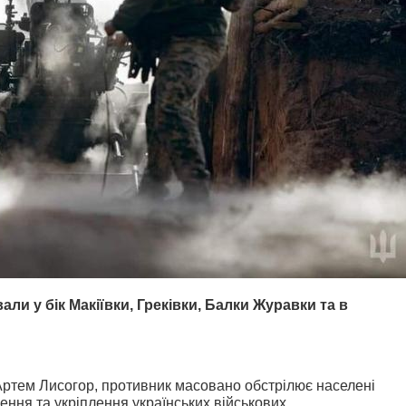
али у бік Макіївки, Греківки, Балки Журавки та в
Артем Лисогор, противник масовано обстрілює населені
нення та укріплення українських військових.