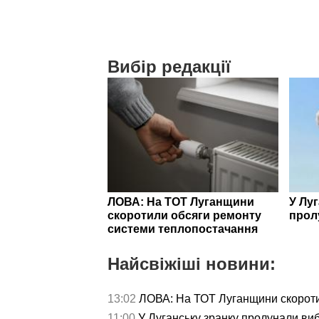
Вибір редакції
ЛОВА: На ТОТ Луганщини
У Лу
скоротили обсяги ремонту
прол
системи теплопостачання
Найсвіжіші новини:
13:02
ЛОВА: На ТОТ Луганщини скороти
11:00
У Луганську зранку пролунали ви