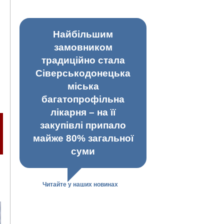
Найбільшим
замовником
традиційно стала
Сіверськодонецька
міська
багатопрофільна
лікарня – на її
закупівлі припало
майже 80% загальної
суми
Читайте у наших новинах