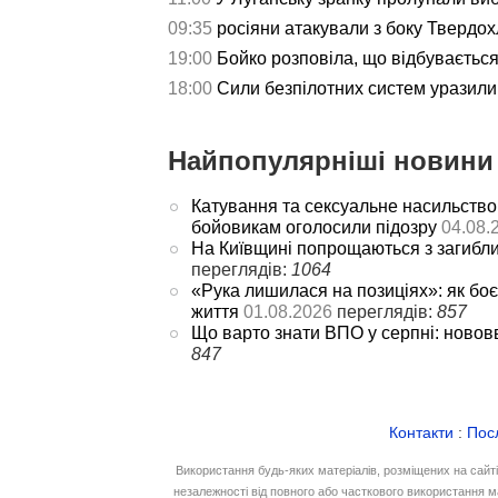
09:35
росіяни атакували з боку Твердох
19:00
Бойко розповіла, що відбуваєтьс
18:00
Сили безпілотних систем уразили 
Найпопулярніші новини 
Катування та сексуальне насильство
бойовикам оголосили підозру
04.08.
На Київщині попрощаються з загибл
переглядів:
1064
«Рука лишилася на позиціях»: як боє
життя
01.08.2026
переглядів:
857
Що варто знати ВПО у серпні: новов
847
Контакти
:
Пос
Використання будь-яких матеріалів, розміщених на сайт
незалежності від повного або часткового використання м