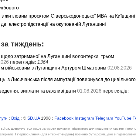
лібового
я з житловим проєктом Сіверськодонецької МВА на Київщині
дві електропідстанції на окупованій Луганщині
за тиждень:
 щодо затриманої на Луганщині волонтерки: трьом
2026
переглядів:
1364
им військовим з Луганщини Артуром Шматовим
02.08.2026
ць із Лисичанська після ампутації повернувся до цивільного
ведення, виплати та важливі дати
01.08.2026
переглядів:
луги
:
Вхід
: ©
SD.UA
1998 :
Facebook
Instagram
Telegram
YouTube
T
і sd.ua, дозволяється лише за умови прямого і відкритого для пошукових систем гіперп
атеріалів. Гіперпосилання (для інтернет-видань) повинно бути розміщено в підзаголовк