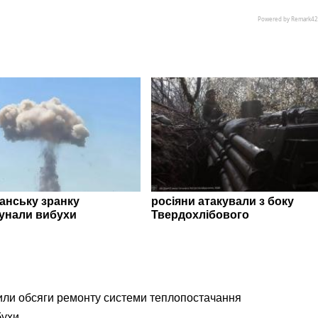
ганську зранку
росіяни атакували з боку
унали вибухи
Твердохлібового
ли обсяги ремонту системи теплопостачання
бухи