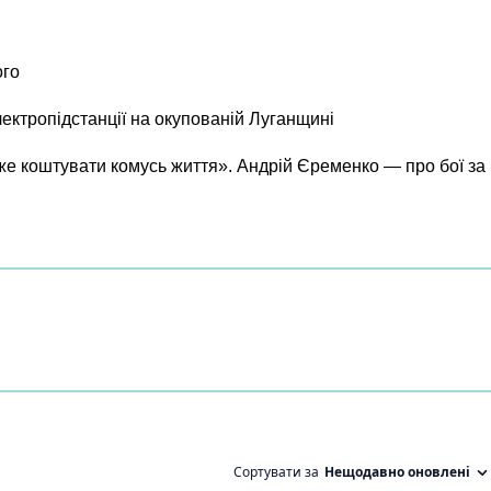
ого
лектропідстанції на окупованій Луганщині
же коштувати комусь життя». Андрій Єременко — про бої за