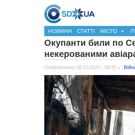
НОВИНИ
СТАТТІ
МІСТО
П
Окупанти били по С
некерованими авіар
Опубліковано 08.10.2024 - 08:35
Війн