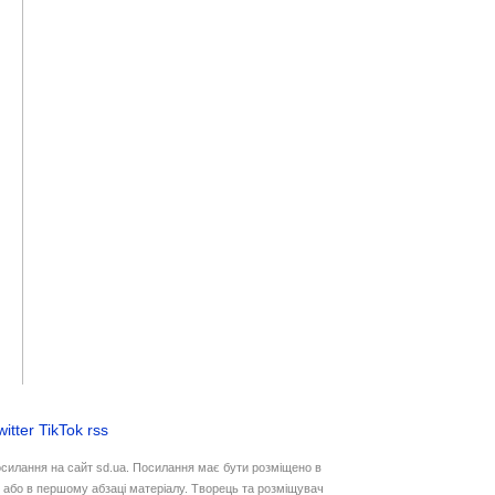
witter
TikTok
rss
осилання на сайт sd.ua. Посилання має бути розміщено в
у або в першому абзаці матеріалу. Творець та розміщувач