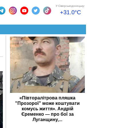
У Сіверськодонецьку:
+31.0°C
«Півторалітрова пляшка
"Прозорої" може коштувати
комусь життя». Андрій
Єременко — про бої за
Луганщину,...