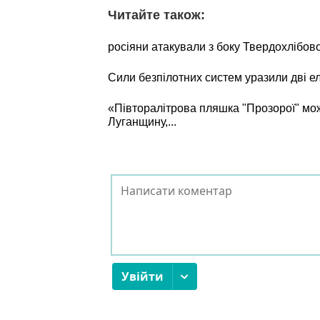
Читайте також:
росіяни атакували з боку Твердохлібов
Сили безпілотних систем уразили дві е
«Півторалітрова пляшка "Прозорої" мо
Луганщину,...