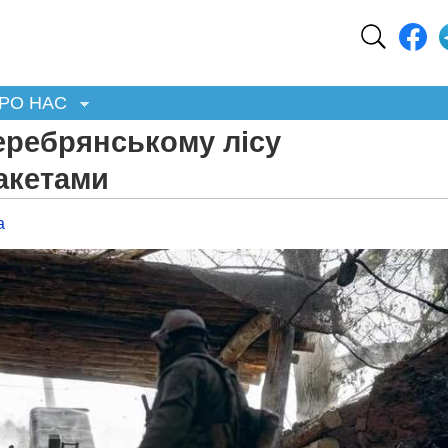
РО НАС
еребрянському лісу
акетами
а