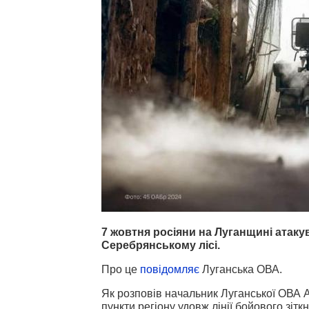
7 жовтня росіяни на Луганщині атакув
Серебрянському лісі.
Про це
повідомляє
Луганська ОВА.
Як розповів начальник Луганської ОВА 
пункти регіону удовж лінії бойового зітк