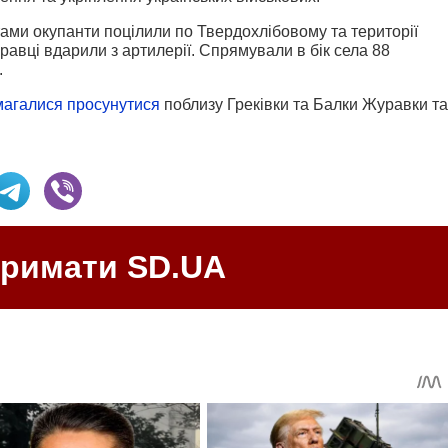
ами окупанти поцілили по Твердохлібовому та території
авці вдарили з артилерії. Спрямували в бік села 88
.
магалися просунутися
поблизу Греківки та Балки Журавки та
тримати SD.UA