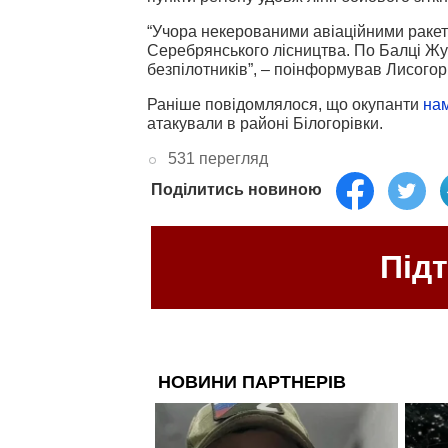
“Учора некерованими авіаційними ракет
Серебрянського лісництва. По Балці Жур
безпілотників”, – поінформував Лисогор
Раніше повідомлялося, що окупанти
на
атакували в районі Білогорівки.
531 перегляд
Поділитись новиною
Під