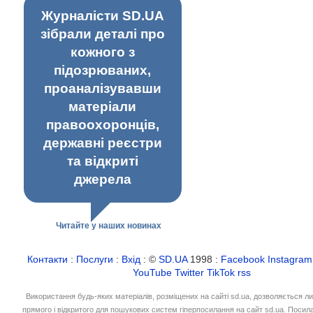
Журналісти SD.UA
зібрали деталі про
кожного з
підозрюваних,
проаналізувавши
матеріали
правоохоронців,
державні реєстри
та відкриті
джерела
Читайте у наших новинах
Контакти
:
Послуги
:
Вхід
: ©
SD.UA
1998 :
Facebook
Instagram
YouTube
Twitter
TikTok
rss
Використання будь-яких матеріалів, розміщених на сайті sd.ua, дозволяється л
прямого і відкритого для пошукових систем гіперпосилання на сайт sd.ua. Посил