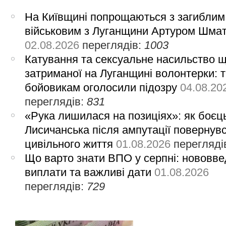
На Київщині попрощаються з загиблим
військовим з Луганщини Артуром Шма
02.08.2026
переглядів:
1003
Катування та сексуальне насильство 
затриманої на Луганщині волонтерки: 
бойовикам оголосили підозру
04.08.20
переглядів:
831
«Рука лишилася на позиціях»: як боєць
Лисичанська після ампутації повернув
цивільного життя
01.08.2026
перегляді
Що варто знати ВПО у серпні: нововве
виплати та важливі дати
01.08.2026
переглядів:
729