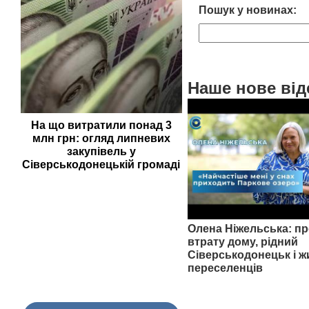
Пошук у новинах:
Наше нове від
На що витратили понад 3
млн грн: огляд липневих
закупівель у
Сіверськодонецькій громаді
Олена Ніжельська: пр
втрату дому, рідний
Сіверськодонецьк і ж
переселенців