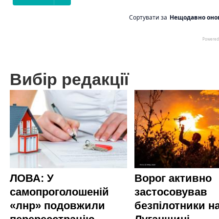
Вибір редакції
ЛОВА: У
Ворог активно
самопроголошеній
застосовував
«лнр» подовжили
безпілотники н