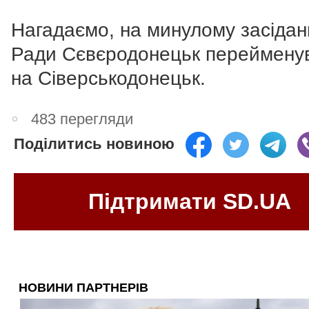
Нагадаємо, на минулому засідан
Ради Сєвєродонецьк переймену
на Сіверськодонецьк.
483 перегляди
Поділитись новиною
Підтримати SD.UA