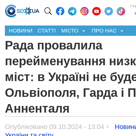
У С
НОВИНИ
СТАТТІ
МІСТО
ПРО НАС
Рада провалила
перейменування низ
міст: в Україні не буд
Ольвіополя, Гарда і П
Анненталя
Опубліковано 09.10.2024 - 13:04
Новин
України та світу