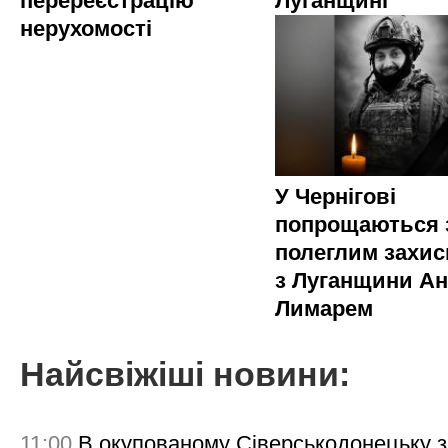
перереєстрацію
Луганщині
нерухомості
У Чернігові
попрощаються 
полеглим захи
з Луганщини Ан
Лимарем
Найсвіжіші новини:
11:00
В окупованому Сіверськодонецьку 