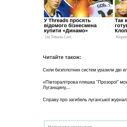
Читайте також:
Сили безпілотних систем уразили дві е
«Півторалітрова пляшка "Прозорої" мо
Луганщину,...
Справу про загибель луганської журнал