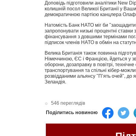
Доповідь підготовили аналітики New Dipl
колишній посол Великої Британії у Вашин
демократичною партією канцлера Олаф
Натомість Банк НАТО міг би
"заощадити 
запропонувати низькі процентні ставки 
фінансування з довшими термінами пог
підписок членів НАТО в обмін на статутн
Велика Британія також повинна підготув
Німеччиною, ЄС і Францією, йдеться у з
оборони, дозаправку в повітрі, технічне
транспортування та спільні кібер-можли
розвідданими альянсу "П’ять очей", до 
Зеландія.
546 переглядів
Поділитись новиною
Під