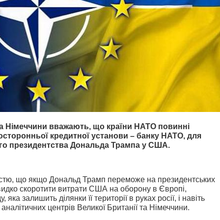
та Німеччини вважають, що країни НАТО повинні
осторонньої кредитної установи – банку НАТО, для
ого президентства Дональда Трампа у США.
ністю, що якщо Дональд Трамп переможе на президентських
видко скоротити витрати США на оборону в Європі,
 яка залишить ділянки її території в руках росії, і навіть
і аналітичних центрів Великої Британії та Німеччини.