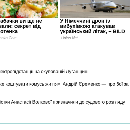
лектропідстанції на окупованій Луганщині
же коштувати комусь життя». Андрій Єременко — про бої за
істки Анастасії Волкової призначили до судового розгляду