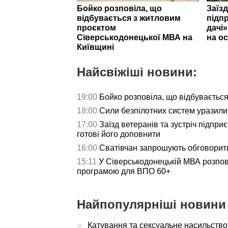
Бойко розповіла, що
Заїзд
відбувається з житловим
підпр
проєктом
дачі
Сіверськодонецької МВА на
на ос
Київщині
Найсвіжіші новини:
19:00
Бойко розповіла, що відбуваєтьс
18:00
Сили безпілотних систем уразили 
17:00
Заїзд ветеранів та зустріч підпри
готові його доповнити
16:00
Сватівчан запрошують обговорит
15:11
У Сіверськодонецькій МВА розпов
програмою для ВПО 60+
Найпопулярніші новини 
Катування та сексуальне насильство