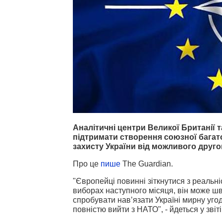
Аналітичні центри Великої Британії 
підтримати створення союзної багат
захисту України від можливого друг
Про це
пише
The Guardian.
"Європейці повинні зіткнутися з реаль
виборах наступного місяця, він може ш
спробувати нав’язати Україні мирну угоду,
повністю вийти з НАТО", - йдеться у звіт