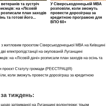
 ветеранів та зустріч
У Сіверськодонецькій МВА
иємців: на «Лісовій
розповіли, коли зможуть
» розписали план заходів
провести дорозіграш за
інь та готові його...
кредитною програмою для
ВПО 60+
я з житловим проєктом Сіверськодонецької МВА на Київщині
дві електропідстанції на окупованій Луганщині
ємців: на «Лісовій дачі» розписали план заходів на осінь та
и проєкт Статуту громади (РЕЄСТРАЦІЯ)
іли, коли зможуть провести дорозіграш за кредитною
за тиждень:
 щодо затриманої на Луганщині волонтерки: трьом