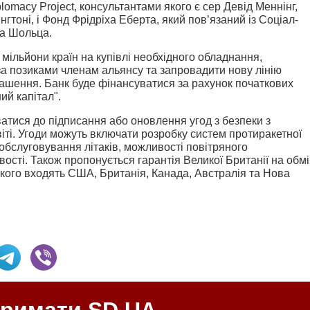
omacy Project, консультантами якого є сер Девід Меннінг,
гтоні, і Фонд Фрідріха Еберта, який пов’язаний із Соціал-
а Шольца.
мільйони країн на купівлі необхідного обладнання,
за позиками членам альянсу та запровадити нову лінію
ашення. Банк буде фінансуватися за рахунок початкових
ий капітал".
атися до підписання або оновлення угод з безпеки з
віті. Угоди можуть включати розробку систем протиракетної
 обслуговування літаків, можливості повітряного
вості. Також пропонується гарантія Великої Британії на обм
якого входять США, Британія, Канада, Австралія та Нова
тримати SD.UA