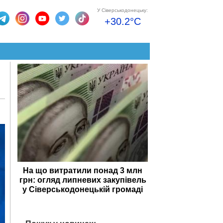
У Сіверськодонецьку:
+30.2°C
На що витратили понад 3 млн
грн: огляд липневих закупівель
у Сіверськодонецькій громаді