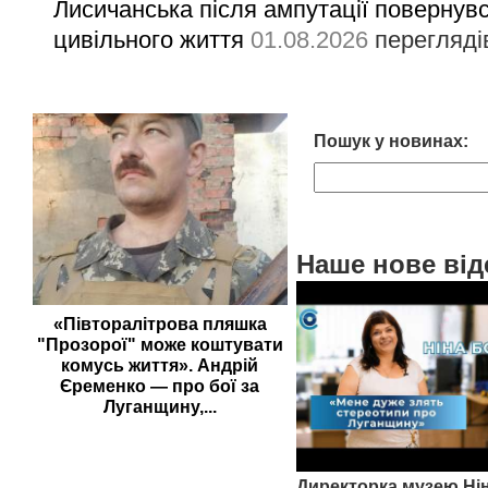
Лисичанська після ампутації повернув
цивільного життя
01.08.2026
перегляді
Пошук у новинах:
Наше нове від
«Півторалітрова пляшка
"Прозорої" може коштувати
комусь життя». Андрій
Єременко — про бої за
Луганщину,...
Директорка музею Ні