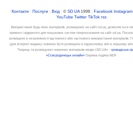
Контакти
:
Послуги
:
Вхід
: ©
SD.UA
1998 :
Facebook
Instagram
YouTube
Twitter
TikTok
rss
Використання будь-яких матеріалів, розміщених на сайті sd.ua, дозволяється л
прямого і відкритого для пошукових систем гіперпосилання на сайт sd.ua. Посил
розміщено в незалежності від повного або часткового використання матеріалів. 
(для інтернет-видань) повинно бути розміщено в підзаголовку або в першому абз
Творець та розміщувач новинних матеріалів медіа «SD.UA» -
громадська ор
«Сєвєродонецьк онлайн»
Окрема подяка MDF.