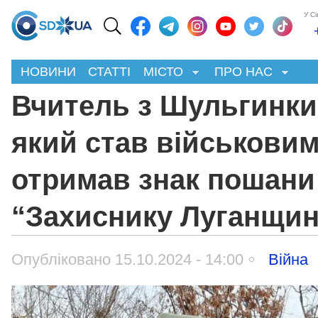
У С
НОВИНИ
СТАТТІ
МІСТО
ПРО НАС
Вчитель з Шульгинки
який став військовим
отримав знак пошани
“Захиснику Луганщи
Опубліковано 15.10.2024 - 14:00
Війна