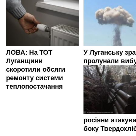
ЛОВА: На ТОТ
У Луганську зр
Луганщини
пролунали виб
скоротили обсяги
ремонту системи
теплопостачання
росіяни атакува
боку Твердохлі