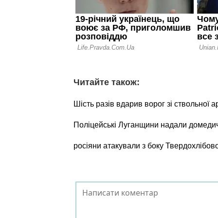
Читайте також:
Шість разів вдарив ворог зі ствольної а
Поліцейські Луганщини надали домеди
росіяни атакували з боку Твердохлібов