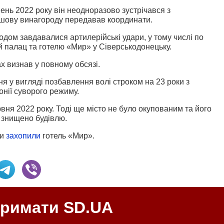
вень 2022 року він неодноразово зустрічався з
ошову винагороду передавав координати.
дом завдавалися артилерійські удари, у тому числі по
й палац та готелю «Мир» у Сіверськодонецьку.
 визнав у повному обсязі.
 у вигляді позбавлення волі строком на 23 роки з
нії суворого режиму.
вня 2022 року. Тоді ще місто не було окупованим та його
о знищено будівлю.
ти
захопили
готель «Мир».
тримати SD.UA