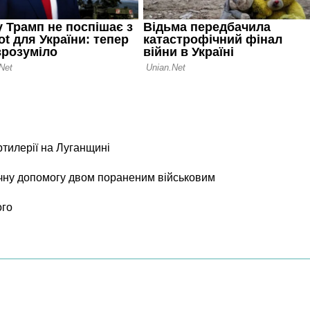
ртилерії на Луганщині
чну допомогу двом пораненим військовим
ого