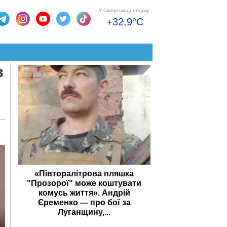
У Сіверськодонецьку:
+32.9°C
в
«Півторалітрова пляшка
"Прозорої" може коштувати
комусь життя». Андрій
Єременко — про бої за
Луганщину,...