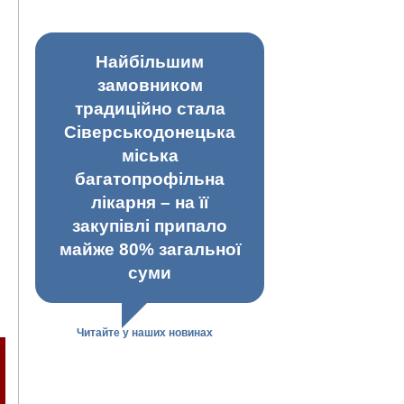
Найбільшим
замовником
традиційно стала
Сіверськодонецька
міська
багатопрофільна
лікарня – на її
закупівлі припало
майже 80% загальної
суми
Читайте у наших новинах