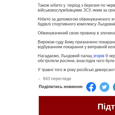
Також нібито у період з березня по чер
військовослужбовцями ЗСУ, яким за гр
Нібито за допомогою обвинуваченого зго
будівлі спортивного комплексу Льодови
Обвинувачений свою провину в злочинах
Вироком суду йому призначено покарання
відбуванням покарання у виправній коло
Нагадаємо, Льодовий палац
згорів
9 чер
обстріляли росіяни, внаслідок чого бул
У травні того ж року російські диверсан
843 перегляди
Поділитись новиною
Під