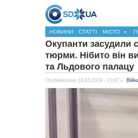
НОВИНИ
СТАТТІ
МІСТО
П
Окупанти засудили с
тюрми. Нібито він в
та Льдового палацу
Опубліковано 16.10.2024 - 10:47
Війн