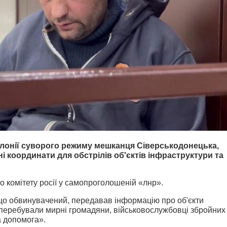
колонії суворого режиму мешканця Сіверськодонецька,
ні координати для обстрілів об'єктів інфраструктури та
о комітету росії у самопроголошеній «лнр».
 що обвинувачений, передавав інформацію про об'єкти
 перебували мирні громадяни, військовослужбовці збройних
а допомога».