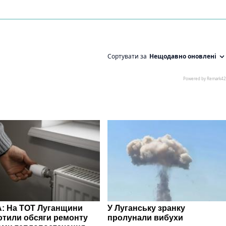
: На ТОТ Луганщини
У Луганську зранку
отили обсяги ремонту
пролунали вибухи