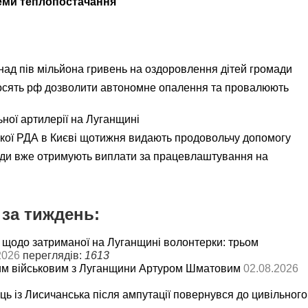
еми теплопостачання
ад пів мільйона гривень на оздоровлення дітей громади
осять рф дозволити автономне опалення та провалюють
ьної артилерії на Луганщині
ької РДА в Києві щотижня видають продовольчу допомогу
ади вже отримують виплати за працевлаштування на
за тиждень:
 щодо затриманої на Луганщині волонтерки: трьом
2026
переглядів:
1613
им військовим з Луганщини Артуром Шматовим
02.08.2026
ць із Лисичанська після ампутації повернувся до цивільного