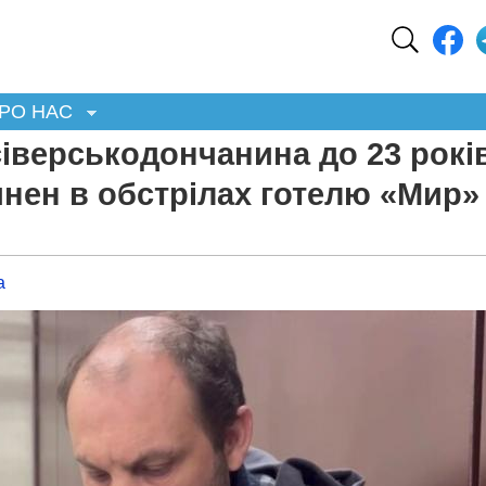
РО НАС
іверськодончанина до 23 рокі
инен в обстрілах готелю «Мир»
а