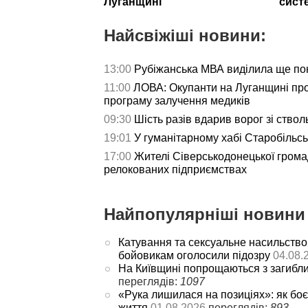
Луганщині
сист
Найсвіжіші новини:
13:00
Рубіжанська МВА виділила ще пон
11:00
ЛОВА: Окупанти на Луганщині пр
програму залучення медиків
09:30
Шість разів вдарив ворог зі ствол
19:01
У гуманітарному хабі Старобільс
17:00
Жителі Сіверськодонецької гром
релокованих підприємствах
Найпопулярніші новини 
Катування та сексуальне насильство
бойовикам оголосили підозру
04.08.
На Київщині попрощаються з загибл
переглядів:
1097
«Рука лишилася на позиціях»: як боє
життя
01.08.2026
переглядів:
893