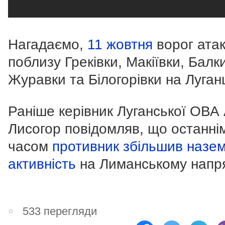
Нагадаємо,
11 жовтня
ворог ата
поблизу Греківки, Макіївки, Балк
Журавки та Білогорівки на Луган
Раніше керівник Луганської ОВА
Лисогор повідомляв, що останні
часом
противник збільшив назе
активність
на Лиманському напря
533 перегляди