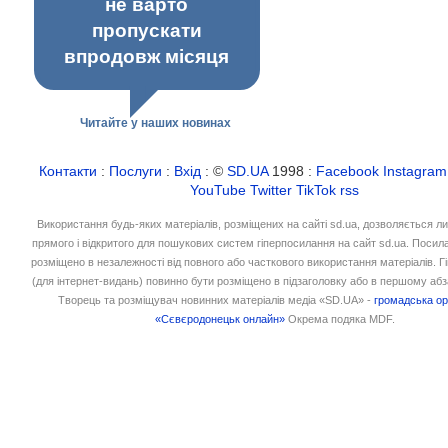
не варто
пропускати
впродовж місяця
Читайте у наших новинах
Контакти
:
Послуги
:
Вхід
: ©
SD.UA
1998 :
Facebook
Instagram
YouTube
Twitter
TikTok
rss
Використання будь-яких матеріалів, розміщених на сайті sd.ua, дозволяється л
прямого і відкритого для пошукових систем гіперпосилання на сайт sd.ua. Посил
розміщено в незалежності від повного або часткового використання матеріалів. 
(для інтернет-видань) повинно бути розміщено в підзаголовку або в першому абз
Творець та розміщувач новинних матеріалів медіа «SD.UA» -
громадська ор
«Сєвєродонецьк онлайн»
Окрема подяка MDF.