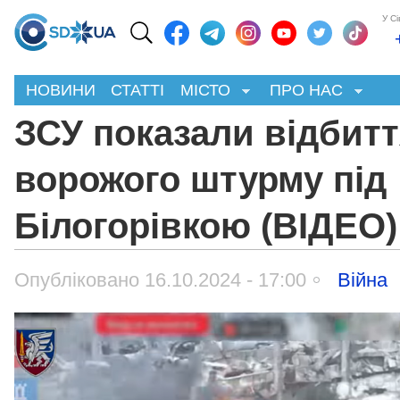
У С
НОВИНИ
СТАТТІ
МІСТО
ПРО НАС
ЗСУ показали відбит
ворожого штурму під
Білогорівкою (ВІДЕО)
Опубліковано 16.10.2024 - 17:00
Війна