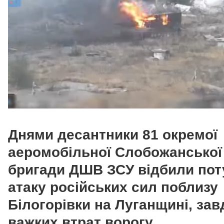
Днями десантники 81 окремої
аеромобільної Слобожанської
бригади ДШВ ЗСУ відбили по
атаку російських сил поблизу
Білогорівки на Луганщині, за
важких втрат ворогу.