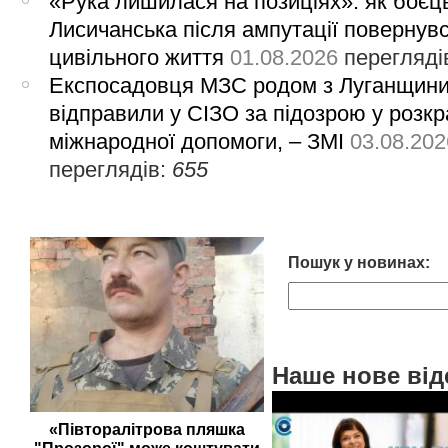
«Рука лишилася на позиціях»: як боєць
Лисичанська після ампутації повернув
цивільного життя
01.08.2026
перегляді
Експосадовця МЗС родом з Луганщин
відправили у СІЗО за підозрою у розкр
міжнародної допомоги, – ЗМІ
03.08.202
переглядів:
655
Пошук у новинах:
Наше нове від
«Півторалітрова пляшка