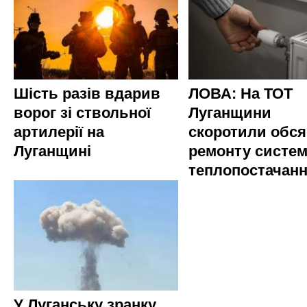
Шість разів вдарив
ЛОВА: На ТОТ
ворог зі ствольної
Луганщини
артилерії на
скоротили обся
Луганщині
ремонту систе
теплопостачан
У Луганську зранку