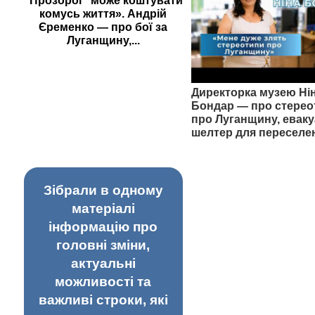
"Прозорої" може коштувати
комусь життя». Андрій
Єременко — про бої за
Луганщину,...
Директорка музею Ні
Бондар — про стерео
про Луганщину, еваку
шелтер для переселе
Зібрали в одному
матеріалі
інформацію про
головні зміни,
актуальні
можливості та
важливі строки, які