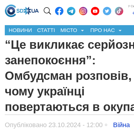
У С
НОВИНИ
СТАТТІ
МІСТО
ПРО НАС
“Це викликає серйоз
занепокоєння”:
Омбудсман розповів,
чому українці
повертаються в окуп
Опубліковано 23.10.2024 - 12:00
Війна