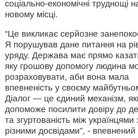
соціально-економічні труднощі н
новому місці.
“Це викликає серйозне занепоко
Я порушував дане питання на рі
уряду. Держава має прямо казат
яку грошову допомогу людина м
розраховувати, аби вона мала
впевненість у своєму майбутньо
Діалог — це єдиний механізм, я
допоможе посилити довіру до д
та згуртованість між українцями 
різними досвідами”, - впевнений