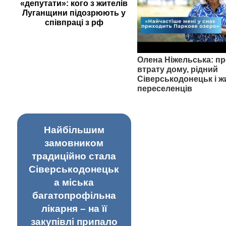
«депутати»: кого з жителів
Луганщини підозрюють у
співпраці з рф
Олена Ніжельська: пр
втрату дому, рідний
Сіверськодонецьк і ж
переселенців
Найбільшим
замовником
традиційно стала
Сіверськодонецьк
а міська
багатопрофільна
лікарня – на її
закупівлі припало