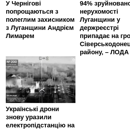
У Чернігові
94% зруйновано
попрощаються з
нерухомості
полеглим захисником
Луганщини у
з Луганщини Андрієм
держреєстрі
Лимарем
припадає на гр
Сіверськодоне
району, – ЛОДА
Українські дрони
знову уразили
електропідстанцію на