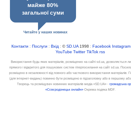
майже 80%
загальної суми
Читайте у наших новинах
Контакти
:
Послуги
:
Вхід
: ©
SD.UA
1998 :
Facebook
Instagram
YouTube
Twitter
TikTok
rss
Використання будь-яких матеріалів, розміщених на сайті sd.ua, дозволяється л
прямого і відкритого для пошукових систем гіперпосилання на сайт sd.ua. Посил
розміщено в незалежності від повного або часткового використання матеріалів. 
(для інтернет-видань) повинно бути розміщено в підзаголовку або в першому абз
Творець та розміщувач новинних матеріалів медіа «SD.UA» -
громадська ор
«Сєвєродонецьк онлайн»
Окрема подяка MDF.