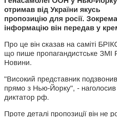
Генасамблеї ООН у Нью-Йорк
отримав від України якусь
пропозицію для росії. Зокрем
інформацію він передав у кре
Про це він сказав на саміті БРІК
що пише пропагандистське ЗМІ 
Новини.
"Високий представник подзвони
прямо з Нью-Йорку", - наголосив
диктатор рф.
Проте деталі пропозиції він не р