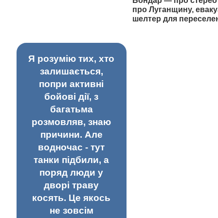
Бондар — про стерео
про Луганщину, еваку
шелтер для переселе
Я розумію тих, хто
залишається,
попри активні
бойові дії, з
багатьма
розмовляв, знаю
причини. Але
водночас - тут
танки підбили, а
поряд люди у
дворі траву
косять. Це якось
не зовсім