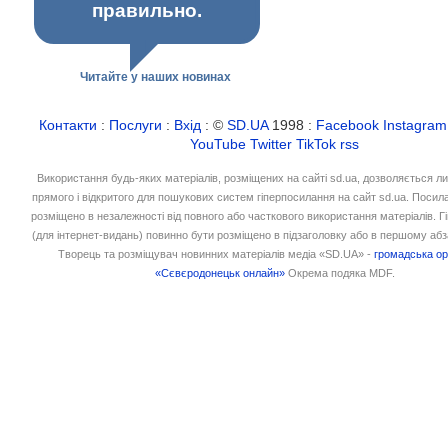
правильно.
Читайте у наших новинах
Контакти
:
Послуги
:
Вхід
: ©
SD.UA
1998 :
Facebook
Instagram
YouTube
Twitter
TikTok
rss
Використання будь-яких матеріалів, розміщених на сайті sd.ua, дозволяється л
прямого і відкритого для пошукових систем гіперпосилання на сайт sd.ua. Посил
розміщено в незалежності від повного або часткового використання матеріалів. 
(для інтернет-видань) повинно бути розміщено в підзаголовку або в першому абз
Творець та розміщувач новинних матеріалів медіа «SD.UA» -
громадська ор
«Сєвєродонецьк онлайн»
Окрема подяка MDF.