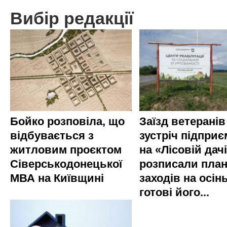
Вибір редакції
Бойко розповіла, що
Заїзд ветеранів
відбувається з
зустріч підприє
житловим проєктом
на «Лісовій дач
Сіверськодонецької
розписали пла
МВА на Київщині
заходів на осінь
готові його...