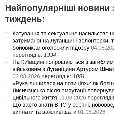
Найпопулярніші новини 
тиждень:
Катування та сексуальне насильство 
затриманої на Луганщині волонтерки: 
бойовикам оголосили підозру
04.08.20
переглядів:
1334
На Київщині попрощаються з загиблим
військовим з Луганщини Артуром Шма
02.08.2026
переглядів:
1051
«Рука лишилася на позиціях»: як боєць
Лисичанська після ампутації повернув
цивільного життя
01.08.2026
перегляді
Що варто знати ВПО у серпні: нововве
виплати та важливі дати
01.08.2026