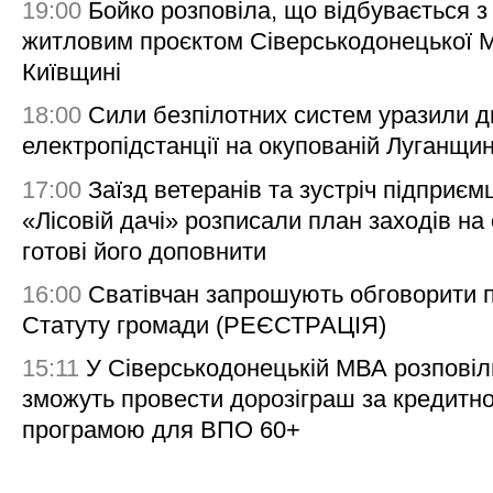
19:00
Бойко розповіла, що відбувається з
житловим проєктом Сіверськодонецької 
Київщині
18:00
Сили безпілотних систем уразили д
електропідстанції на окупованій Луганщи
17:00
Заїзд ветеранів та зустріч підприємц
«Лісовій дачі» розписали план заходів на 
готові його доповнити
16:00
Сватівчан запрошують обговорити 
Статуту громади (РЕЄСТРАЦІЯ)
15:11
У Сіверськодонецькій МВА розповіл
зможуть провести дорозіграш за кредитн
програмою для ВПО 60+