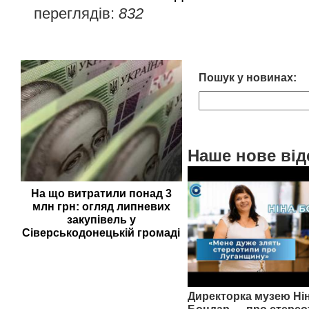
переглядів:
832
Пошук у новинах:
Наше нове від
На що витратили понад 3
млн грн: огляд липневих
закупівель у
Сіверськодонецькій громаді
Директорка музею Ні