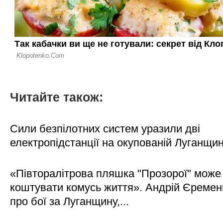
Читайте також:
Сили безпілотних систем уразили дві
електропідстанції на окупованій Луганщи
«Півторалітрова пляшка "Прозорої" може
коштувати комусь життя». Андрій Єреме
про бої за Луганщину,...