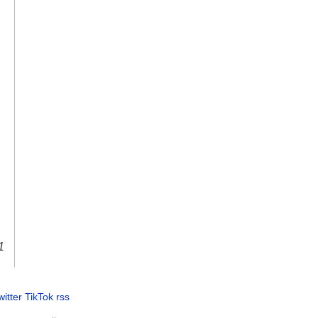
1
witter
TikTok
rss