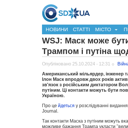
НОВИНИ
СТАТТІ
МІСТО
П
WSJ: Маск може бути
Трампом і путіна що
Опубліковано 25.10.2024 - 12:31
Війн
Американський мільярдер, інженер т
Ілон Маск впродовж двох років акти
зв'язок з російським диктатором В
путіним. Ці контакти можуть бути пов'
Україною.
Про це
йдеться
у розслідуванні видання 
Journal.
Так контакти Маска з путіним можуть вк
можливе бажання Трампа укласти "велик