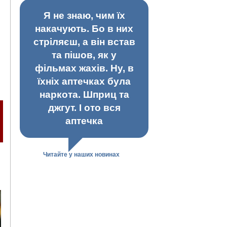
Я не знаю, чим їх
накачують. Бо в них
стріляєш, а він встав
та пішов, як у
фільмах жахів. Ну, в
їхніх аптечках була
наркота. Шприц та
джгут. І ото вся
аптечка
Читайте у наших новинах