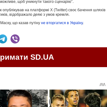
можливе, щоб уникнути такого сценарію".
ск опублікував на платформі X (Twitter) своє бачення шляхів
тиків, відображало деякі з умов кремля.
Маску, що казав путіну
не вторгатися в Україну
.
тримати SD.UA