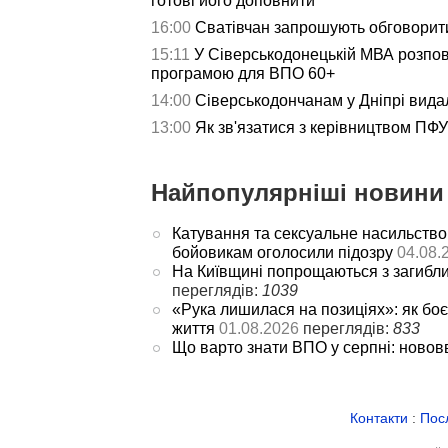
готові його доповнити
16:00
Сватівчан запрошують обговорит
15:11
У Сіверськодонецькій МВА розпов
програмою для ВПО 60+
14:00
Сіверськодончанам у Дніпрі видал
13:00
Як зв'язатися з керівництвом ПФУ 
Найпопулярніші новини 
Катування та сексуальне насильство
бойовикам оголосили підозру
04.08.
На Київщині попрощаються з загибл
переглядів:
1039
«Рука лишилася на позиціях»: як боє
життя
01.08.2026
переглядів:
833
Що варто знати ВПО у серпні: новов
Контакти
:
Пос