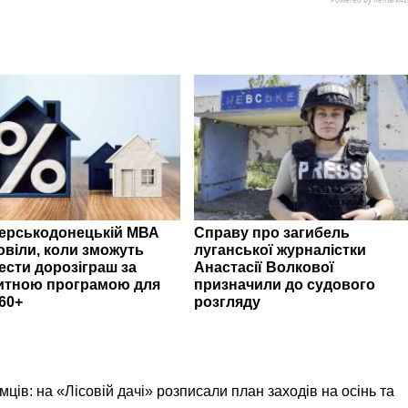
верськодонецькій МВА
Справу про загибель
овіли, коли зможуть
луганської журналістки
ести дорозіграш за
Анастасії Волкової
итною програмою для
призначили до судового
60+
розгляду
ємців: на «Лісовій дачі» розписали план заходів на осінь та