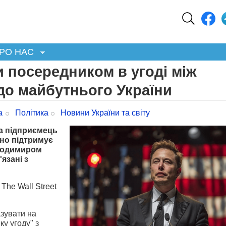
РО НАС
 посередником в угоді між
до майбутнього України
а
Політика
Новини України та світу
а підприємець
вно підтримує
олодимиром
язані з
The Wall Street
азувати на
у угоду" з