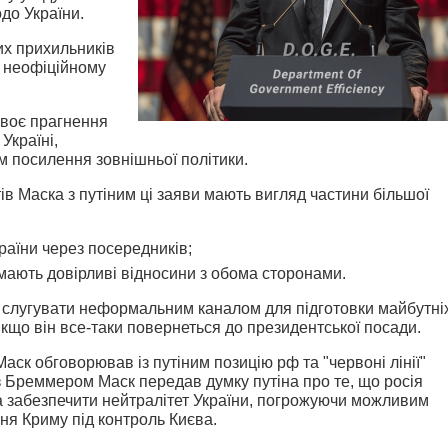
одо України.
их прихильників
 неофіційному
воє прагнення
Україні,
 посилення зовнішньої політики.
тів Маска з путіним ці заяви мають вигляд частини більшої
раїни через посередників;
і мають довірливі відносини з обома сторонами.
 слугувати неформальним каналом для підготовки майбутні
кщо він все-таки повернеться до президентської посади.
ск обговорював із путіним позицію рф та "червоні лінії"
 з Бреммером Маск передав думку путіна про те, що росія
а забезпечити нейтралітет України, погрожуючи можливим
ня Криму під контроль Києва.