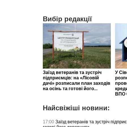
Вибір редакції
Заїзд ветеранів та зустріч
У Сі
підприємців: на «Лісовій
розп
дачі» розписали план заходів
пров
на осінь та готові його...
кред
ВПО 
Найсвіжіші новини:
17:00
Заїзд ветеранів та зустріч підпри