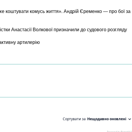
же коштувати комусь життя». Андрій Єременко — про бої за
істки Анастасії Волкової призначили до судового розгляду
активну артилерію