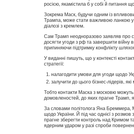
росією, якамістила б у собі й питання щ
Зокрема Маск, будучи одним із впливов
Трампа, може стати важливою ланкою у
діалозі з кремлем.
Сам Трамп неодноразово заявляв про с
досягти угоди з рф та завершити війну в 
припиняючи підтримку конфлікту шляхом
У виданні пишуть, що у контексті контак
стратегії:
налагодити умови для угоди щодо Ук
залучити до цього бізнес-лідерів, як
Тобто контакти Маска з московю можуть
домовленостей, до яких прагне Трамп, я
За словами політолога Яна Бреммера, Ма
щодо України. Й під час однієї з розмов
прагне зберегти контроль над Кримом т
ядерним ударом у разі спроби повернен