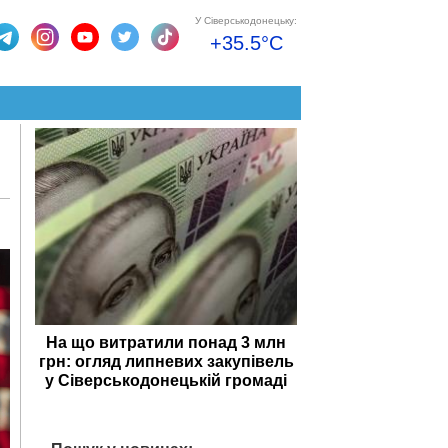
У Сіверськодонецьку:
+35.5°C
На що витратили понад 3 млн
грн: огляд липневих закупівель
у Сіверськодонецькій громаді