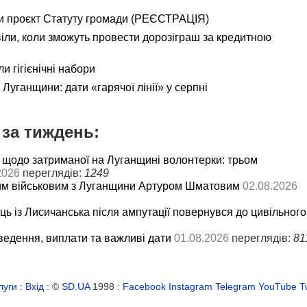
и проєкт Статуту громади (РЕЄСТРАЦІЯ)
іли, коли зможуть провести дорозіграш за кредитною
и гігієнічні набори
Луганщини: дати «гарячої лінії» у серпні
за тиждень:
 щодо затриманої на Луганщині волонтерки: трьом
2026
переглядів:
1249
им військовим з Луганщини Артуром Шматовим
02.08.2026
ць із Лисичанська після ампутації повернувся до цивільного
ведення, виплати та важливі дати
01.08.2026
переглядів:
81
луги
:
Вхід
: ©
SD.UA
1998 :
Facebook
Instagram
Telegram
YouTube
T