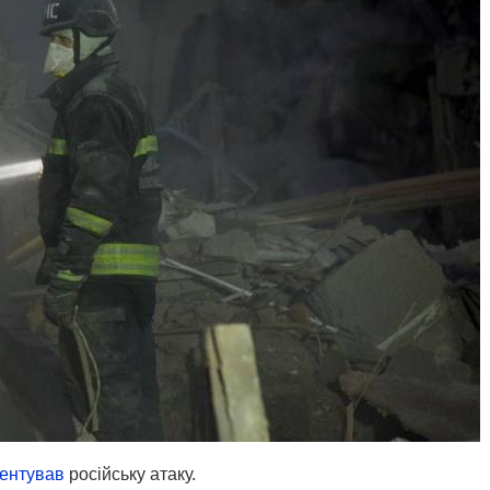
ентував
російську атаку.