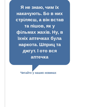
Я не знаю, чим їх
накачують. Бо в них
стріляєш, а він встав
та пішов, як у
фільмах жахів. Ну, в
їхніх аптечках була
наркота. Шприц та
джгут. І ото вся
аптечка
Читайте у наших новинах