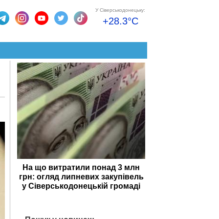
У Сіверськодонецьку:
+28.3°C
На що витратили понад 3 млн
грн: огляд липневих закупівель
у Сіверськодонецькій громаді