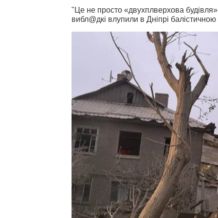
"Це не просто «двухплверхова будівля»
вибл@дкі влупили в Дніпрі балістичною 