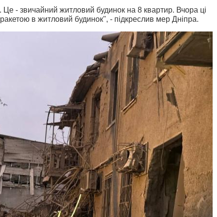
.
Це - звичайний житловий будинок на 8 квартир.
Вчора ці
ракетою в житловий будинок", - підкреслив мер Дніпра.