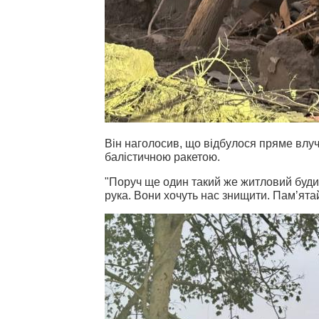
Він наголосив, що відбулося пряме влу
балістичною ракетою.
"Поруч ще один такий же житловий буд
рука.
Вони хочуть нас знищити.
Памʼятай