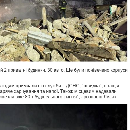
 2 приватні будинки, 30 авто. Ще були понівечено корпуси
людям примчали всі служби – ДСНС, "швидка", поліція.
гаряче харчування та напої. Також місцевим надавали
везли вже 80 т будівельного сміття", - розповів Лисак.