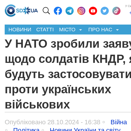
У С
НОВИНИ
СТАТТІ
МІСТО
ПРО НАС
У НАТО зробили заяв
щодо cолдатів КНДР, 
будуть застосовуват
проти українських
військових
Опубліковано 28.10.2024 - 16:38
Війна
Політика
Новини України та світу