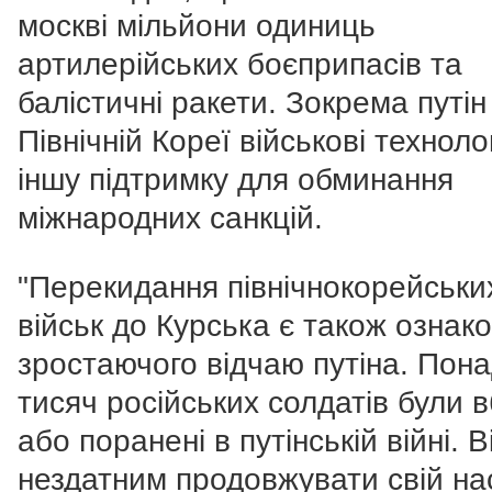
москві мільйони одиниць
артилерійських боєприпасів та
балістичні ракети. Зокрема путін
Північній Кореї військові технолог
іншу підтримку для обминання
міжнародних санкцій.
"Перекидання північнокорейськи
військ до Курська є також ознак
зростаючого відчаю путіна. Пон
тисяч російських солдатів були в
або поранені в путінській війні. Ві
нездатним продовжувати свій на