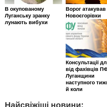
В окупованому
Ворог атакував
Луганську зранку
Новоєгорівки
лунають вибухи
Консультації д
від фахівців П
Луганщини
наступного тиж
й коли
Найсвіжіші новини: