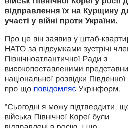
військ Північної Кореї у росії 
відправлення їх на Курщину д
участі у війні проти України.
Про це він заявив у штаб-кварти
НАТО за підсумками зустрічі чле
Північноатлантичної Ради з
високопоставленими представн
національної розвідки Південної 
про що
повідомляє
Укрінформ.
"Сьогодні я можу підтвердити, щ
війська Північної Кореї були
відправлені в росію, і що