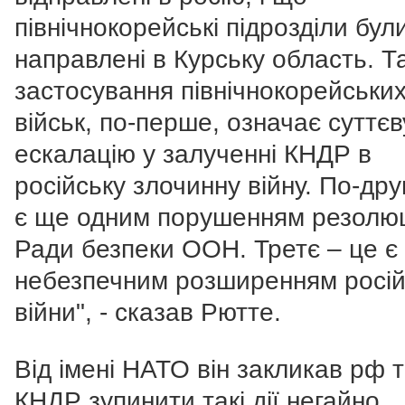
північнокорейські підрозділи бул
направлені в Курську область. Т
застосування північнокорейськи
військ, по-перше, означає суттєв
ескалацію у залученні КНДР в
російську злочинну війну. По-дру
є ще одним порушенням резолюц
Ради безпеки ООН. Третє – це є
небезпечним розширенням росій
війни", - сказав Рютте.
Від імені НАТО він закликав рф 
КНДР зупинити такі дії негайно.