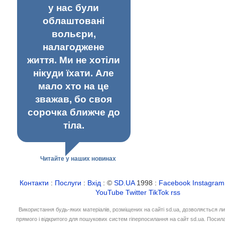
у нас були
облаштовані
вольєри,
налагоджене
життя. Ми не хотіли
нікуди їхати. Але
мало хто на це
зважав, бо своя
сорочка ближче до
тіла.
Читайте у наших новинах
Контакти
:
Послуги
:
Вхід
: ©
SD.UA
1998 :
Facebook
Instagram
YouTube
Twitter
TikTok
rss
Використання будь-яких матеріалів, розміщених на сайті sd.ua, дозволяється л
прямого і відкритого для пошукових систем гіперпосилання на сайт sd.ua. Посил