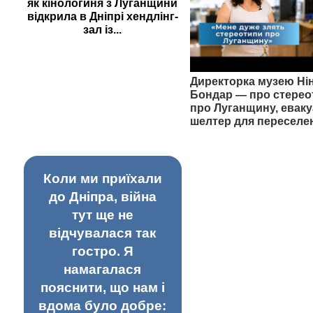
як кінологиня з Луганщини
відкрила в Дніпрі хендлінг-
зал із...
Директорка музею Ні
Бондар — про стерео
про Луганщину, еваку
шелтер для переселе
Коли ми приїхали
до Дніпра, війна
тут ще не
відчувалася так
гостро. Я
намагалася
пояснити, що нам і
вдома було добре: