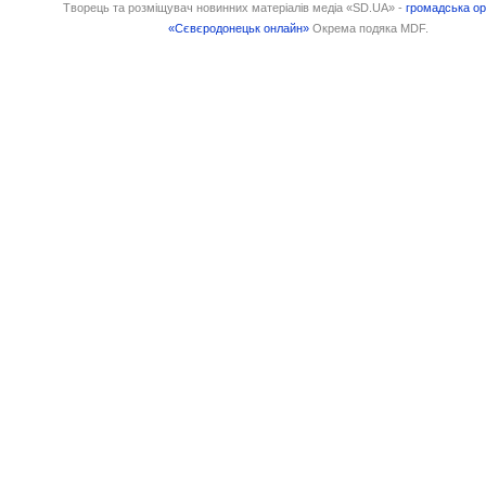
Творець та розміщувач новинних матеріалів медіа «SD.UA» -
громадська ор
«Сєвєродонецьк онлайн»
Окрема подяка MDF.