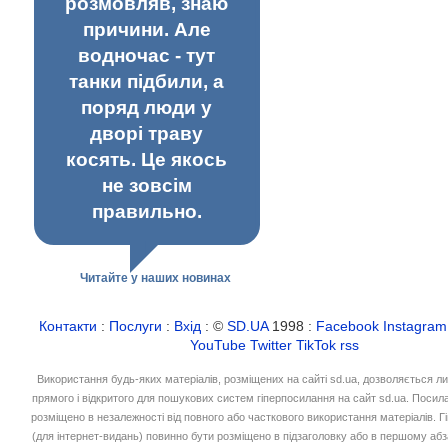
розмовляв, знаю
причини. Але
водночас - тут
танки підбили, а
поряд люди у
дворі траву
косять. Це якось
не зовсім
правильно.
Читайте у наших новинах
Контакти
:
Послуги
:
Вхід
: ©
SD.UA
1998 :
Facebook
Instagram
YouTube
Twitter
TikTok
rss
Використання будь-яких матеріалів, розміщених на сайті sd.ua, дозволяється л
прямого і відкритого для пошукових систем гіперпосилання на сайт sd.ua. Посил
розміщено в незалежності від повного або часткового використання матеріалів. 
(для інтернет-видань) повинно бути розміщено в підзаголовку або в першому абз