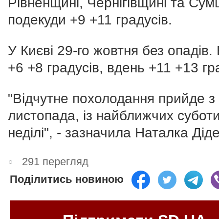
Рівненщині, Чернігівщині та Сум
подекуди +9 +11 градусів.
У Києві 29-го жовтня без опадів. 
+6 +8 градусів, вдень +11 +13 гр
"Відчутне похолодання прийде з 
листопада, із найближчих суботи
неділі", - зазначила Наталка Дід
291 перегляд
Поділитись новиною