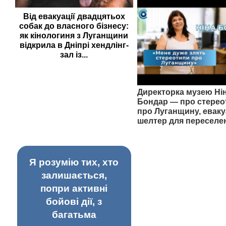
Від евакуації двадцятьох
собак до власного бізнесу:
як кінологиня з Луганщини
відкрила в Дніпрі хендлінг-
зал із...
Директорка музею Ні
Бондар — про стерео
про Луганщину, еваку
шелтер для переселе
Я розумію тих, хто
залишається,
попри активні
бойові дії, з
багатьма