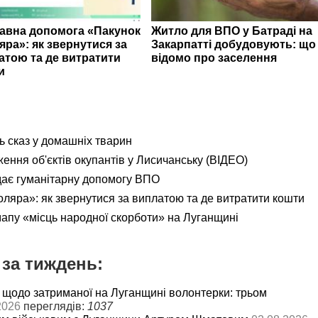
авна допомога «Пакунок
Житло для ВПО у Батраді на
яра»: як звернутися за
Закарпатті добудовують: що
атою та де витратити
відомо про заселення
и
ь сказ у домашніх тварин
ення об'єктів окупантів у Лисичанську (ВІДЕО)
дає гуманітарну допомогу ВПО
яра»: як звернутися за виплатою та де витратити кошти
мапу «місць народної скорботи» на Луганщині
за тиждень:
 щодо затриманої на Луганщині волонтерки: трьом
2026
переглядів:
1037