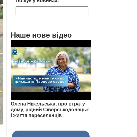
Пошук у новинах:
Наше нове відео
Олена Ніжельська: про втрату
дому, рідний Сіверськодонецьк
і життя переселенців