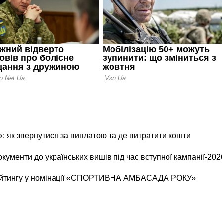
 як звернутися за виплатою та де витратити кошти
окументи до українських вишів під час вступної кампанії-202
рейтингу у номінації «СПОРТИВНА АМБАСАДА РОКУ»