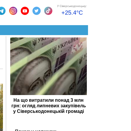
У Сіверськодонецьку:
+25.4°C
На що витратили понад 3 млн
грн: огляд липневих закупівель
у Сіверськодонецькій громаді