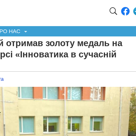
РО НАС
й отримав золоту медаль на
сі «Інноватика в сучасній
та