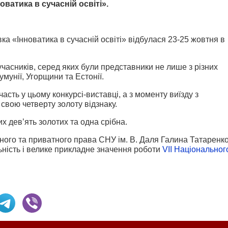
ватика в сучасній освіті».
а «Інноватика в сучасній освіті» відбулася 23-25 жовтня в
учасників, серед яких були представники не лише з різних
умунії, Угорщини та Естонії.
асть у цьому конкурсі-виставці, а з моменту виїзду з
свою четверту золоту відзнаку.
х дев’ять золотих та одна срібна.
ого та приватного права СНУ ім. В. Даля Галина Татаренк
ьність і велике прикладне значення роботи
VІІ Національног