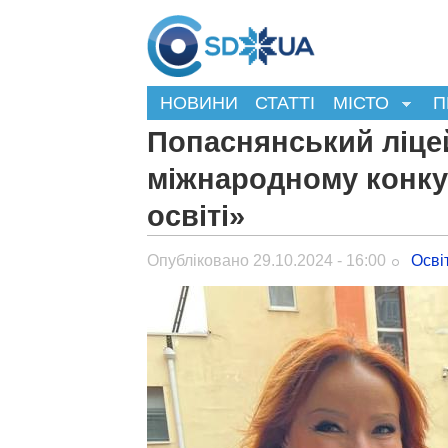
НОВИНИ
СТАТТІ
МІСТО
П
Попаснянський ліце
міжнародному конкур
освіті»
Опубліковано 29.10.2024 - 16:00
Осві