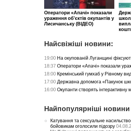
Оператори «Апачі» показали
Держ
ураження об'єктів окупантів у
школ
Лисичанську (ВІДЕО)
випл
кошт
Найсвіжіші новини:
19:00
На окупованій Луганщині фіксуют
18:37
Оператори «Апачі» показали ураж
18:00
Кремінський гумхаб у Рівному ви
17:00
Державна допомога «Пакунок школ
16:00
Окупанти створять інтерактивну 
Найпопулярніші новини 
Катування та сексуальне насильство
бойовикам оголосили підозру
04.08.