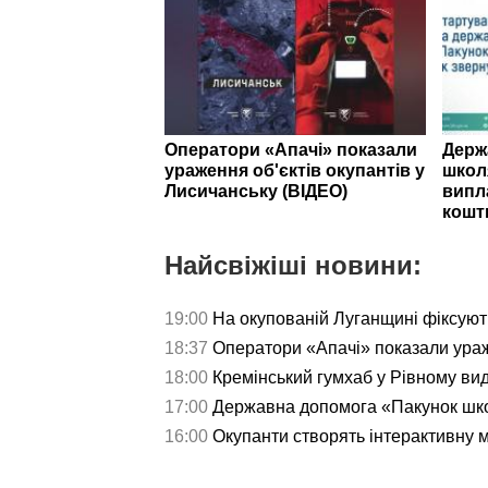
Оператори «Апачі» показали
Держ
ураження об'єктів окупантів у
школ
Лисичанську (ВІДЕО)
випл
кошт
Найсвіжіші новини:
19:00
На окупованій Луганщині фіксуют
18:37
Оператори «Апачі» показали ураж
18:00
Кремінський гумхаб у Рівному ви
17:00
Державна допомога «Пакунок школ
16:00
Окупанти створять інтерактивну 