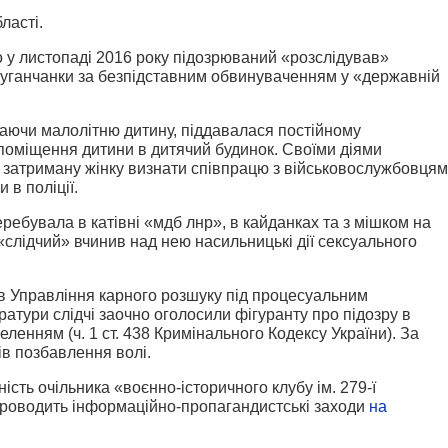
ласті.
 у листопаді 2016 року підозрюваний «розслідував»
 луганчанки за безпідставним обвинуваченням у «державній
аючи малолітню дитину, піддавалася постійному
поміщення дитини в дитячий будинок. Своїми діями
 затриману жінку визнати співпрацю з військовослужбовця
 в поліції.
перебувала в катівні «мдб лнр», в кайданках та з мішком на
 «слідчий» вчинив над нею насильницькі дії сексуального
в Управління карного розшуку під процесуальним
ратури слідчі заочно оголосили фігуранту про підозру в
ленням (ч. 1 ст. 438 Кримінального Кодексу України). За
ів позбавлення волі.
сть очільника «воєнно-історичного клубу ім. 279-ї
й проводить інформаційно-пропагандистські заходи
на