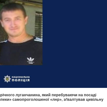
-річного луганчанина, який перебуваючи на посаді
езпеки» самопроголошеної «лнр», зґвалтував цивільну