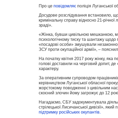
Про це
повідомляє
поліція Луганської об
Досудове розслідування встановило, що
кримінальну справу відносно 21-річної
зраді».
«Жінка, бувши цивільною мешканкою, м
психологічному тиску та шантажу щодо 
«посадові особи» змушували незаконно
ЗСУ проти окупаційної армії», – пояснили
На початку квітня 2017 року жінку, яка 
голові доставили на черговий допит, де
характеру.
За оперативним супроводом працівникі
керівництвом Луганської обласної проку
жорстокому поводженні з цивільним насе
скоєний злочин йому загрожує до 12 рок
Нагадаємо, СБУ задокументувала діяльні
стрілецької Лисичанської дивізії», яки
підтримку російських окупантів.