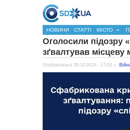
НОВИНИ
СТАТТІ
МІСТО
П
Оголосили підозру «
зґвалтував місцеву
Опубліковано 29.10.2024 - 17:00
Війн