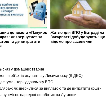
авна допомога «Пакунок
Житло для ВПО у Батраді на
яра»: як звернутися за
Закарпатті добудовують: що
атою та де витратити
відомо про заселення
и
ь сказ у домашніх тварин
ення об'єктів окупантів у Лисичанську (ВІДЕО)
дає гуманітарну допомогу ВПО
яра»: як звернутися за виплатою та де витратити кошти
мапу «місць народної скорботи» на Луганщині