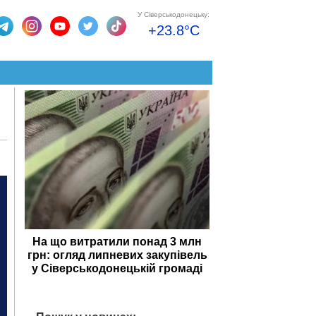
У Сіверськодонецьку:
+23.8°C
На що витратили понад 3 млн
грн: огляд липневих закупівель
у Сіверськодонецькій громаді