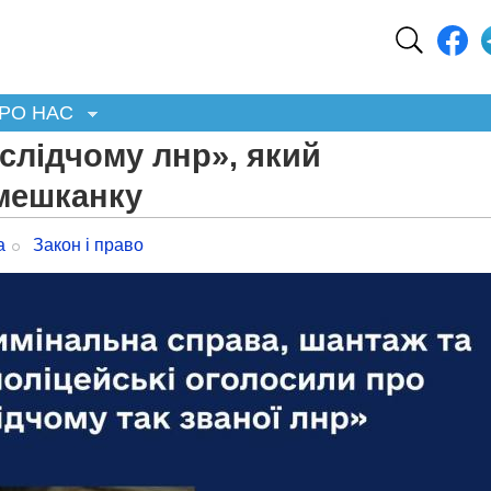
РО НАС
слідчому лнр», який
 мешканку
а
Закон і право