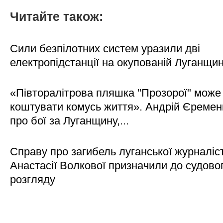
Читайте також:
Сили безпілотних систем уразили дві
електропідстанції на окупованій Луганщи
«Півторалітрова пляшка "Прозорої" може
коштувати комусь життя». Андрій Єреме
про бої за Луганщину,...
Справу про загибель луганської журналіс
Анастасії Волкової призначили до судово
розгляду