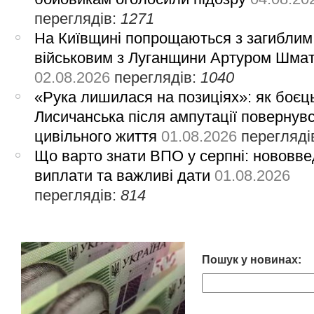
переглядів:
1271
На Київщині попрощаються з загиблим
військовим з Луганщини Артуром Шма
02.08.2026
переглядів:
1040
«Рука лишилася на позиціях»: як боєць
Лисичанська після ампутації повернув
цивільного життя
01.08.2026
перегляді
Що варто знати ВПО у серпні: нововве
виплати та важливі дати
01.08.2026
переглядів:
814
Пошук у новинах: