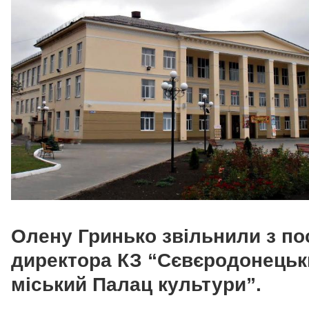
Олену Гринько звільнили з по
директора КЗ “Сєвєродонецьк
міський Палац культури”.