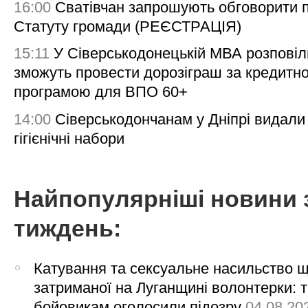
16:00
Сватівчан запрошують обговорити 
Статуту громади (РЕЄСТРАЦІЯ)
15:11
У Сіверськодонецькій МВА розповіл
зможуть провести дорозіграш за кредитн
програмою для ВПО 60+
14:00
Сіверськодончанам у Дніпрі видали
гігієнічні набори
Найпопулярніші новини 
тиждень:
Катування та сексуальне насильство 
затриманої на Луганщині волонтерки: 
бойовикам оголосили підозру
04.08.20