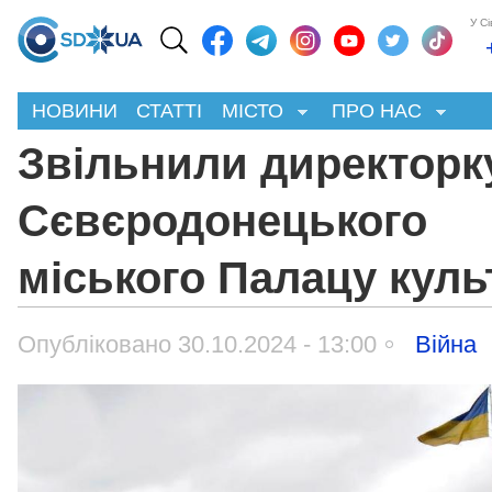
У С
НОВИНИ
СТАТТІ
МІСТО
ПРО НАС
Звільнили директорк
Сєвєродонецького
міського Палацу куль
Опубліковано 30.10.2024 - 13:00
Війна