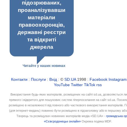
підозрюваних,
проаналізувавши
матеріали
правоохоронців,
державні реєстри
та відкриті
джерела
Читайте у наших новинах
Контакти
:
Послуги
:
Вхід
: ©
SD.UA
1998 :
Facebook
Instagram
YouTube
Twitter
TikTok
rss
Використання будь-яких матеріалів, розміщених на сайті sd.ua, дозволяється л
прямого і відкритого для пошукових систем гіперпосилання на сайт sd.ua. Посил
розміщено в незалежності від повного або часткового використання матеріалів. 
(для інтернет-видань) повинно бути розміщено в підзаголовку або в першому абз
Творець та розміщувач новинних матеріалів медіа «SD.UA» -
громадська ор
«Сєвєродонецьк онлайн»
Окрема подяка MDF.