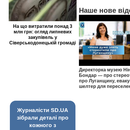
Наше нове від
На що витратили понад 3
млн грн: огляд липневих
закупівель у
Сіверськодонецькій громаді
Директорка музею Ні
Бондар — про стерео
про Луганщину, еваку
шелтер для переселе
Журналісти SD.UA
зібрали деталі про
кожного з