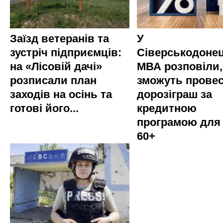
Заїзд ветеранів та
У
зустріч підприємців:
Сіверськодонец
на «Лісовій дачі»
МВА розповіли,
розписали план
зможуть прове
заходів на осінь та
дорозіграш за
готові його...
кредитною
програмою для
60+