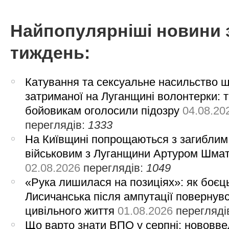
Найпопулярніші новини 
тиждень:
Катування та сексуальне насильство 
затриманої на Луганщині волонтерки: 
бойовикам оголосили підозру
04.08.20
переглядів:
1333
На Київщині попрощаються з загиблим
військовим з Луганщини Артуром Шма
02.08.2026
переглядів:
1049
«Рука лишилася на позиціях»: як боєць
Лисичанська після ампутації повернув
цивільного життя
01.08.2026
перегляді
Що варто знати ВПО у серпні: нововве