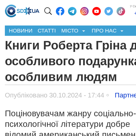
У С
НОВИНИ
СТАТТІ
МІСТО
ПРО НАС
Книги Роберта Гріна 
особливого подарунк
особливим людям
Опубліковано 30.10.2024 - 17:44
Партне
Поціновувачам жанру соціально-
психологічної літератури добре
відомий американський письмен