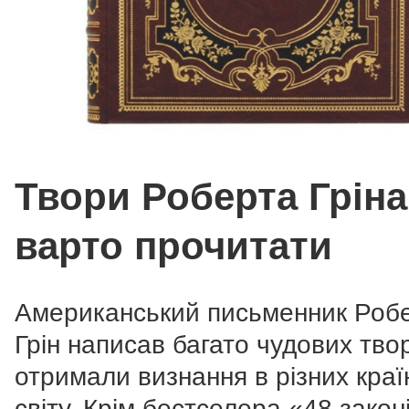
Твори Роберта Гріна,
варто прочитати
Американський письменник Роб
Грін написав багато чудових творі
отримали визнання в різних краї
світу. Крім бестселера «48 закон