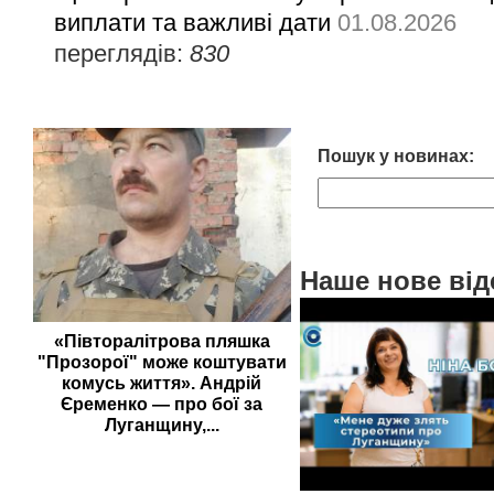
виплати та важливі дати
01.08.2026
переглядів:
830
Пошук у новинах:
Наше нове від
«Півторалітрова пляшка
"Прозорої" може коштувати
комусь життя». Андрій
Єременко — про бої за
Луганщину,...