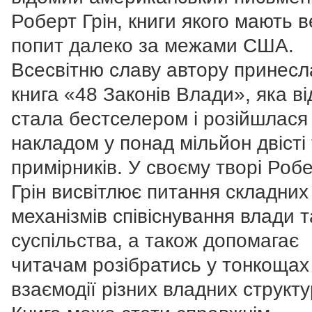
Роберт Грін, книги якого мають 
попит далеко за межами США.
Всесвітню славу автору принесл
книга «48 Законів Влади», яка в
стала бестселером і розійшлася
накладом у понад мільйон двісті
примірників. У своєму творі Роб
Грін висвітлює питання складних
механізмів співіснування влади т
суспільства, а також допомагає
читачам розібратись у тонкоща
взаємодії різних владних структу