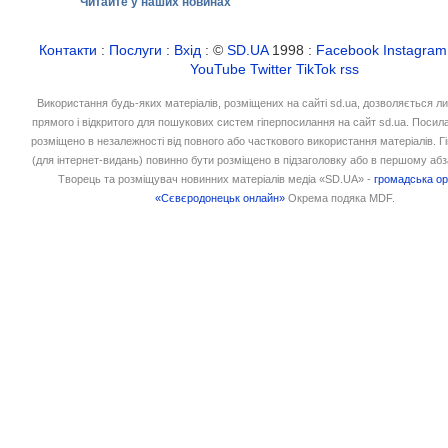
Читайте у наших новинах
Контакти
:
Послуги
:
Вхід
: ©
SD.UA
1998 :
Facebook
Instagram
YouTube
Twitter
TikTok
rss
Використання будь-яких матеріалів, розміщених на сайті sd.ua, дозволяється л
прямого і відкритого для пошукових систем гіперпосилання на сайт sd.ua. Посил
розміщено в незалежності від повного або часткового використання матеріалів. 
(для інтернет-видань) повинно бути розміщено в підзаголовку або в першому абз
Творець та розміщувач новинних матеріалів медіа «SD.UA» -
громадська ор
«Сєвєродонецьк онлайн»
Окрема подяка MDF.