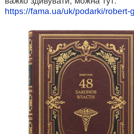
важко здивувати, можна тут:
https://fama.ua/uk/podarki/robert-