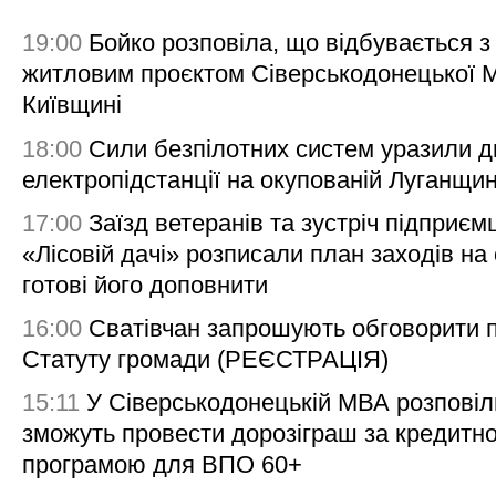
19:00
Бойко розповіла, що відбувається з
житловим проєктом Сіверськодонецької 
Київщині
18:00
Сили безпілотних систем уразили д
електропідстанції на окупованій Луганщи
17:00
Заїзд ветеранів та зустріч підприємц
«Лісовій дачі» розписали план заходів на 
готові його доповнити
16:00
Сватівчан запрошують обговорити 
Статуту громади (РЕЄСТРАЦІЯ)
15:11
У Сіверськодонецькій МВА розповіл
зможуть провести дорозіграш за кредитн
програмою для ВПО 60+