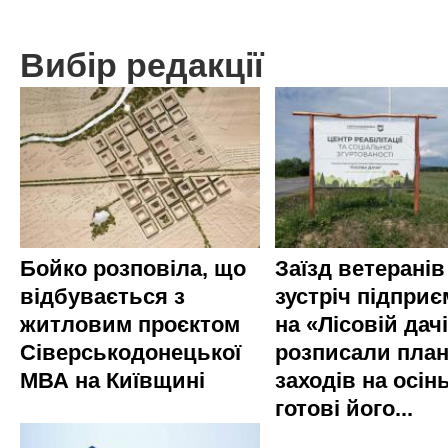
Вибір редакції
Бойко розповіла, що
Заїзд ветеранів
відбувається з
зустріч підприє
житловим проєктом
на «Лісовій дач
Сіверськодонецької
розписали пла
МВА на Київщині
заходів на осінь
готові його...