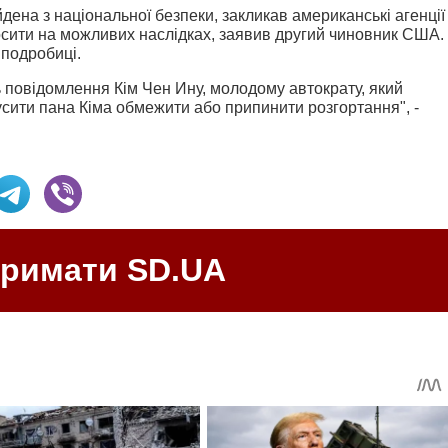
ена з національної безпеки, закликав американські агенції
сити на можливих наслідках, заявив другий чиновник США.
подробиці.
 повідомлення Кім Чен Ину, молодому автократу, який
сити пана Кіма обмежити або припинити розгортання", -
тримати SD.UA