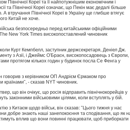
ом Північної Кореї та її найпотужнішим економічним і
ії та Північної Кореї означає, що Пекін має дедалі більше
ю.
А втручання Північної Кореї в Україну ще глибше втягує
чого Китай не хоче.
війська безпосередньо перед китайськими офіційними
 The New York Times високопоставлений чиновник
 коли Курт Кемпбелл, заступник держсекретаря, Деніел Дж.
енту з Азії, і Джеймс О'Браєн, високопосадовець з Європи,
тами протягом кількох годин у будинок посла Се Фенга у
ен говорив з керівником ОП Андрієм Єрмаком про
и країнами", - сказав NYT чиновник.
твер, що він очікує, що росія відправить північнокорейців у
уть законними військовими цілями, коли вступлять у бій.
ію з Китаєм щодо військ, він сказав: "Цього тижня у нас
они добре знають наші занепокоєння та сподівання, що як н
уватимуть вплив що вони повинні працювати, щоб приборкати