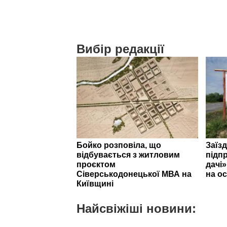
Вибір редакції
Бойко розповіла, що
Заїзд
відбувається з житловим
підпр
проєктом
дачі
Сіверськодонецької МВА на
на ос
Київщині
Найсвіжіші новини: