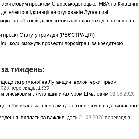
я з житловим проєктом Сіверськодонецької МВА на Київщині
дві електропідстанції на окупованій Луганщині
ємців: на «Лісовій дачі» розписали план заходів на осінь та
и проєкт Статуту громади (РЕЄСТРАЦІЯ)
іли, коли зможуть провести дорозіграш за кредитною
за тиждень:
 щодо затриманої на Луганщині волонтерки: трьом
2026
переглядів:
1339
им військовим з Луганщини Артуром Шматовим
02.08.2026
ць із Лисичанська після ампутації повернувся до цивільного
ведення, виплати та важливі дати
01.08.2026
переглядів: