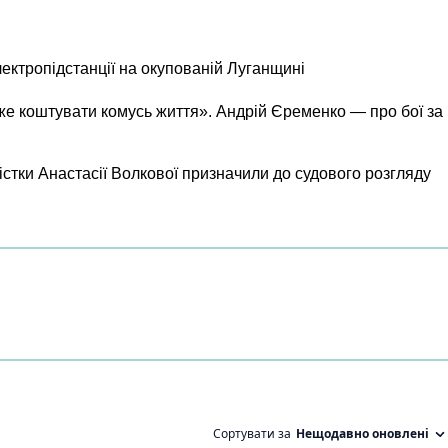
лектропідстанції на окупованій Луганщині
же коштувати комусь життя». Андрій Єременко — про бої за
істки Анастасії Волкової призначили до судового розгляду