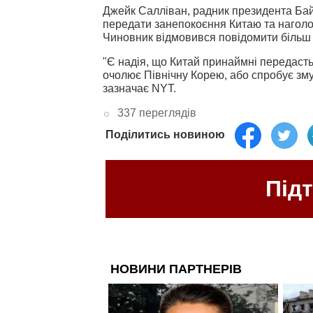
Джейк Салліван, радник президента Байд
передати занепокоєння Китаю та наголо
Чиновник відмовився повідомити більш 
"Є надія, що Китай принаймні передасть
очолює Північну Корею, або спробує зму
зазначає NYT.
337 переглядів
Поділитись новиною
Під