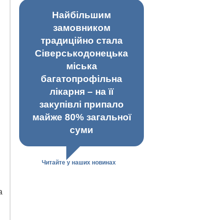
Найбільшим
замовником
традиційно стала
Сіверськодонецька
міська
багатопрофільна
лікарня – на її
закупівлі припало
майже 80% загальної
суми
Читайте у наших новинах
а