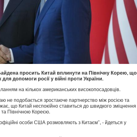
айдена просить Китай вплинути на Північну Корею, щ
 для допомоги росії у війні проти України.
иланням на кількох американських високопосадовців.
таю не подобається зростаюче партнерство між росією та
ає, що Китай неспокійно ставиться до швидкого зміцнення
ю та Північною Кореєю.
 офіційні особи США розмовляють з Китаєм", - йдеться у