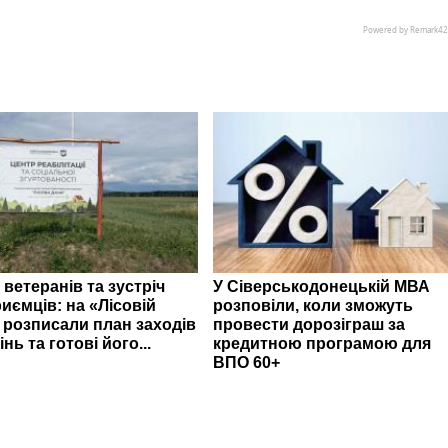
 ветеранів та зустріч
У Сіверськодонецькій МВА
иємців: на «Лісовій
розповіли, коли зможуть
» розписали план заходів
провести дорозіграш за
інь та готові його...
кредитною програмою для
ВПО 60+