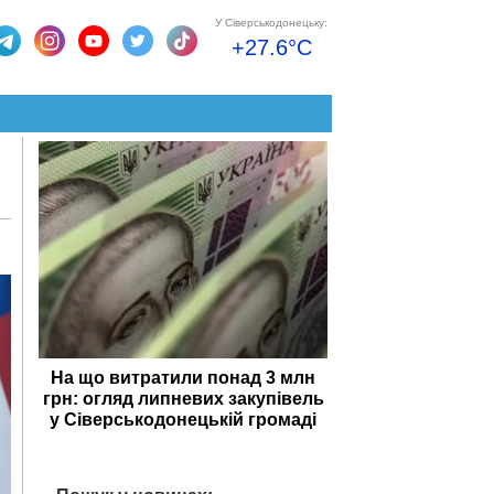
У Сіверськодонецьку:
+27.6°C
и
На що витратили понад 3 млн
грн: огляд липневих закупівель
у Сіверськодонецькій громаді