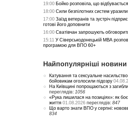
19:00
Бойко розповіла, що відбуваєтьс
18:00
Сили безпілотних систем уразили 
17:00
Заїзд ветеранів та зустріч підпри
готові його доповнити
16:00
Сватівчан запрошують обговорит
15:11
У Сіверськодонецькій МВА розпов
програмою для ВПО 60+
Найпопулярніші новини 
Катування та сексуальне насильство
бойовикам оголосили підозру
04.08.
На Київщині попрощаються з загибл
переглядів:
1056
«Рука лишилася на позиціях»: як боє
життя
01.08.2026
переглядів:
847
Що варто знати ВПО у серпні: новов
834