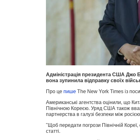
Адміністрація президента США Джо Б
вона зупинила відправку своїх військ
Про це
пише
The New York Times із пос
Американські агентства оцінили, що Ки
Північною Кореєю. Уряд США також вваж
партнерства в галузі безпеки між росіє
"Щоб передати погрози Північній Кореї,
статті.