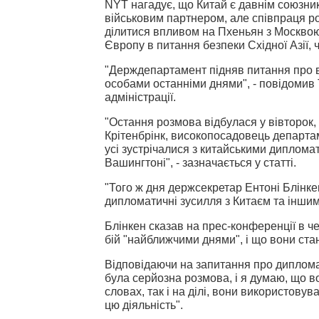
NYT нагадує, що Китай є давнім союзник
військовим партнером, але співпраця рос
ділитися впливом на Пхеньян з Москво
Європу в питання безпеки Східної Азії, 
"Держдепартамент підняв питання про 
особами останніми днями", - повідомив
адміністрації.
"Остання розмова відбулася у вівторок,
Крітенбрінк, високопосадовець департам
усі зустрічалися з китайськими диплома
Вашингтоні", - зазначається у статті.
"Того ж дня держсекретар Ентоні Блінк
дипломатичні зусилля з Китаєм та іншим
Блінкен сказав на прес-конференції в че
бій "найближчими днями", і що вони стан
Відповідаючи на запитання про дипломат
була серйозна розмова, і я думаю, що в
словах, так і на ділі, вони використов
цю діяльність".