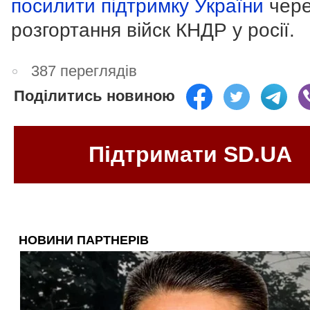
посилити підтримку України
чере
розгортання війск КНДР у росії.
387 переглядів
Поділитись новиною
Підтримати SD.UA