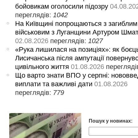
бойовикам оголосили підозру
04.08.20
переглядів:
1042
На Київщині попрощаються з загиблим
військовим з Луганщини Артуром Шма
02.08.2026
переглядів:
1027
«Рука лишилася на позиціях»: як боєць
Лисичанська після ампутації повернув
цивільного життя
01.08.2026
перегляді
Що варто знати ВПО у серпні: нововве
виплати та важливі дати
01.08.2026
переглядів:
779
Пошук у новинах: