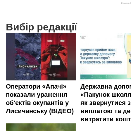
Вибір редакції
Оператори «Апачі»
Державна допо
показали ураження
«Пакунок школя
об'єктів окупантів у
як звернутися з
Лисичанську (ВІДЕО)
виплатою та де
витратити кош