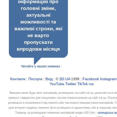
інформацію про
головні зміни,
актуальні
можливості та
важливі строки, які
не варто
пропускати
впродовж місяця
Читайте у наших новинах
Контакти
:
Послуги
:
Вхід
: ©
SD.UA
1998 :
Facebook
Instagram
YouTube
Twitter
TikTok
rss
Використання будь-яких матеріалів, розміщених на сайті sd.ua, дозволяється л
прямого і відкритого для пошукових систем гіперпосилання на сайт sd.ua. Посил
розміщено в незалежності від повного або часткового використання матеріалів. 
(для інтернет-видань) повинно бути розміщено в підзаголовку або в першому абз
Творець та розміщувач новинних матеріалів медіа «SD.UA» -
громадська ор