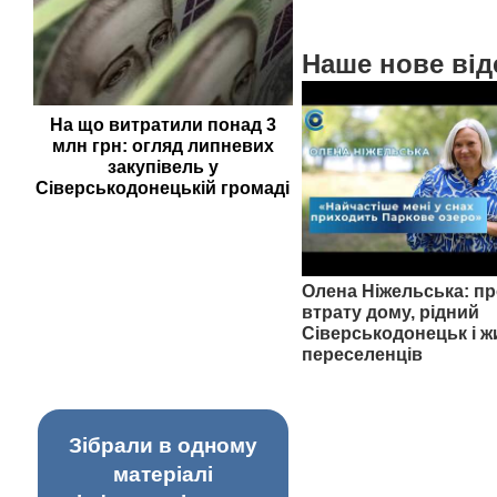
Наше нове від
На що витратили понад 3
млн грн: огляд липневих
закупівель у
Сіверськодонецькій громаді
Олена Ніжельська: пр
втрату дому, рідний
Сіверськодонецьк і ж
переселенців
Зібрали в одному
матеріалі