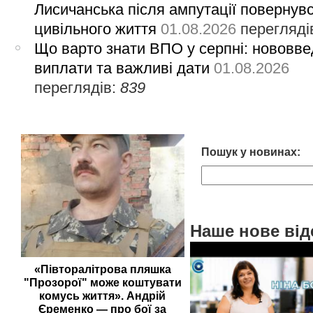
Лисичанська після ампутації повернув
цивільного життя
01.08.2026
перегляді
Що варто знати ВПО у серпні: нововве
виплати та важливі дати
01.08.2026
переглядів:
839
Пошук у новинах:
Наше нове від
«Півторалітрова пляшка
"Прозорої" може коштувати
комусь життя». Андрій
Єременко — про бої за