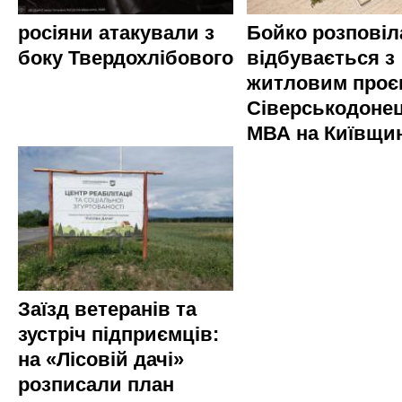
росіяни атакували з
Бойко розповіл
боку Твердохлібового
відбувається з
житловим проє
Сіверськодонец
МВА на Київщин
Заїзд ветеранів та
зустріч підприємців:
на «Лісовій дачі»
розписали план