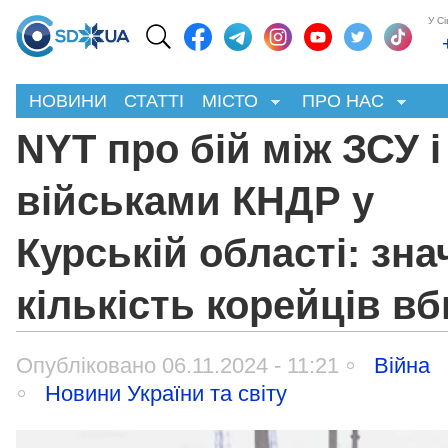
У С
НОВИНИ
СТАТТІ
МІСТО
ПРО НАС
NYT про бій між ЗСУ і
військами КНДР у
Курській області: зна
кількість корейців вб
Опубліковано 06.11.2024 - 11:21
Війна
Новини України та світу