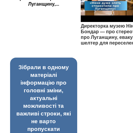
Луганщину,...
Директорка музею Ні
Бондар — про стерео
про Луганщину, еваку
шелтер для переселе
Зібрали в одному
матеріалі
інформацію про
головні зміни,
актуальні
можливості та
важливі строки, які
не варто
пропускати