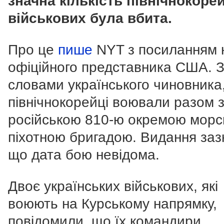
значна кількість північнокоре
військових була вбита.
Про це
пише
NYT з посиланням 
офіційного представника США. 
словами українського чиновника
північнокорейці воювали разом 
російською 810-ю окремою мор
піхотною бригадою. Видання заз
що дата бою невідома.
Двоє українських військових, які
воюють на Курському напрямку,
повідомили, що їх командири