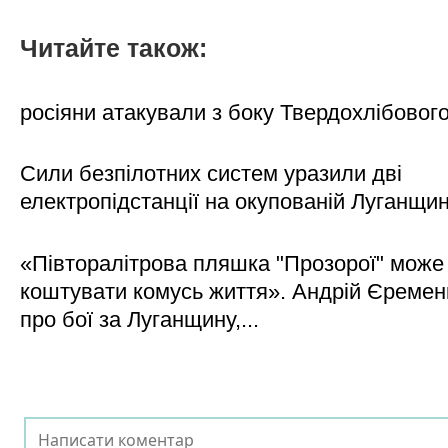
Читайте також:
росіяни атакували з боку Твердохлібовог
Сили безпілотних систем уразили дві
електропідстанції на окупованій Луганщи
«Півторалітрова пляшка "Прозорої" може
коштувати комусь життя». Андрій Єреме
про бої за Луганщину,...