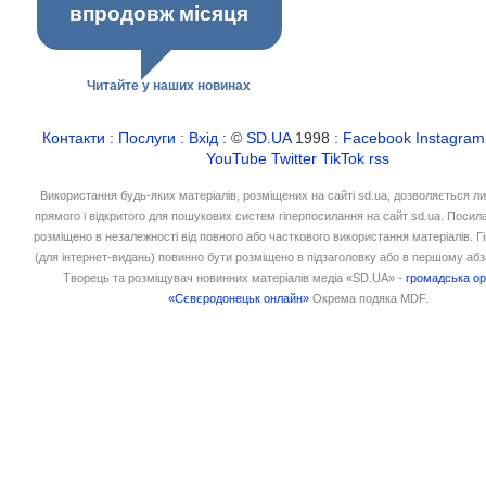
впродовж місяця
Читайте у наших новинах
Контакти
:
Послуги
:
Вхід
: ©
SD.UA
1998 :
Facebook
Instagram
YouTube
Twitter
TikTok
rss
Використання будь-яких матеріалів, розміщених на сайті sd.ua, дозволяється л
прямого і відкритого для пошукових систем гіперпосилання на сайт sd.ua. Посил
розміщено в незалежності від повного або часткового використання матеріалів. 
(для інтернет-видань) повинно бути розміщено в підзаголовку або в першому абз
Творець та розміщувач новинних матеріалів медіа «SD.UA» -
громадська ор
«Сєвєродонецьк онлайн»
Окрема подяка MDF.