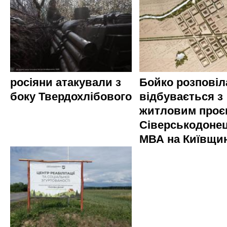
росіяни атакували з
Бойко розповіл
боку Твердохлібового
відбувається з
житловим проє
Сіверськодонец
МВА на Київщин