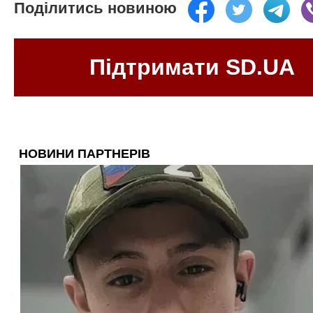
Поділитись новиною
Підтримати SD.UA