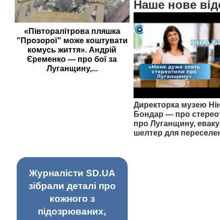
Наше нове від
«Півторалітрова пляшка
"Прозорої" може коштувати
комусь життя». Андрій
Єременко — про бої за
Луганщину,...
Директорка музею Ні
Бондар — про стерео
про Луганщину, еваку
шелтер для переселе
Журналісти SD.UA
зібрали деталі про
кожного з
підозрюваних,