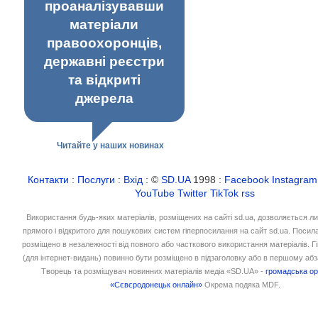
проаналізувавши
матеріали
правоохоронців,
державні реєстри
та відкриті
джерела
Читайте у наших новинах
Контакти
:
Послуги
:
Вхід
: ©
SD.UA
1998 :
Facebook
Instagram
YouTube
Twitter
TikTok
rss
Використання будь-яких матеріалів, розміщених на сайті sd.ua, дозволяється л
прямого і відкритого для пошукових систем гіперпосилання на сайт sd.ua. Посил
розміщено в незалежності від повного або часткового використання матеріалів. 
(для інтернет-видань) повинно бути розміщено в підзаголовку або в першому абз
Творець та розміщувач новинних матеріалів медіа «SD.UA» -
громадська ор
«Сєвєродонецьк онлайн»
Окрема подяка MDF.