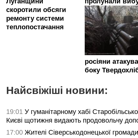
Луганщини
пролунали виб
скоротили обсяги
ремонту системи
теплопостачання
росіяни атакува
боку Твердохлі
Найсвіжіші новини:
19:01
У гуманітарному хабі Старобільсько
Києві щотижня видають продовольчу доп
17:00
Жителі Сіверськодонецької громад