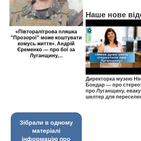
Наше нове від
«Півторалітрова пляшка
"Прозорої" може коштувати
комусь життя». Андрій
Єременко — про бої за
Луганщину,...
Директорка музею Ні
Бондар — про стерео
про Луганщину, еваку
шелтер для переселе
Зібрали в одному
матеріалі
інформацію про