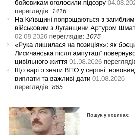
бойовикам оголосили підозру
04.08.20
переглядів:
1416
На Київщині попрощаються з загиблим
військовим з Луганщини Артуром Шма
02.08.2026
переглядів:
1075
«Рука лишилася на позиціях»: як боєць
Лисичанська після ампутації повернув
цивільного життя
01.08.2026
перегляді
Що варто знати ВПО у серпні: нововве
виплати та важливі дати
01.08.2026
переглядів:
865
Пошук у новинах: