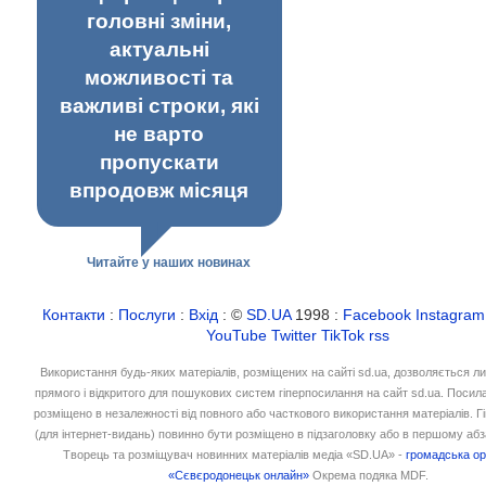
головні зміни,
актуальні
можливості та
важливі строки, які
не варто
пропускати
впродовж місяця
Читайте у наших новинах
Контакти
:
Послуги
:
Вхід
: ©
SD.UA
1998 :
Facebook
Instagram
YouTube
Twitter
TikTok
rss
Використання будь-яких матеріалів, розміщених на сайті sd.ua, дозволяється л
прямого і відкритого для пошукових систем гіперпосилання на сайт sd.ua. Посил
розміщено в незалежності від повного або часткового використання матеріалів. 
(для інтернет-видань) повинно бути розміщено в підзаголовку або в першому абз
Творець та розміщувач новинних матеріалів медіа «SD.UA» -
громадська ор
«Сєвєродонецьк онлайн»
Окрема подяка MDF.