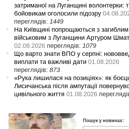
затриманої на Луганщині волонтерки: 
бойовикам оголосили підозру
04.08.20
переглядів:
1449
На Київщині попрощаються з загиблим
військовим з Луганщини Артуром Шма
02.08.2026
переглядів:
1079
Що варто знати ВПО у серпні: нововве
виплати та важливі дати
01.08.2026
переглядів:
873
«Рука лишилася на позиціях»: як боєць
Лисичанська після ампутації повернув
цивільного життя
01.08.2026
перегляді
Пошук у новинах: