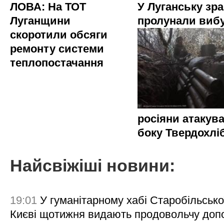
ЛОВА: На ТОТ
У Луганську зр
Луганщини
пролунали виб
скоротили обсяги
ремонту системи
теплопостачання
росіяни атакува
боку Твердохлі
Найсвіжіші новини:
19:01
У гуманітарному хабі Старобільсько
Києві щотижня видають продовольчу доп