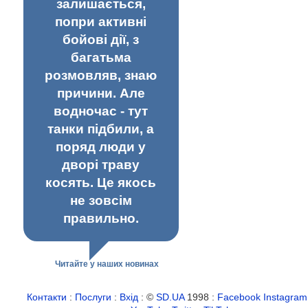
залишається,
попри активні
бойові дії, з
багатьма
розмовляв, знаю
причини. Але
водночас - тут
танки підбили, а
поряд люди у
дворі траву
косять. Це якось
не зовсім
правильно.
Читайте у наших новинах
Контакти
:
Послуги
:
Вхід
: ©
SD.UA
1998 :
Facebook
Instagram