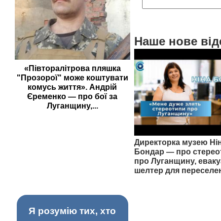
Наше нове від
«Півторалітрова пляшка
"Прозорої" може коштувати
комусь життя». Андрій
Єременко — про бої за
Луганщину,...
Директорка музею Ні
Бондар — про стерео
про Луганщину, еваку
шелтер для переселе
Я розумію тих, хто