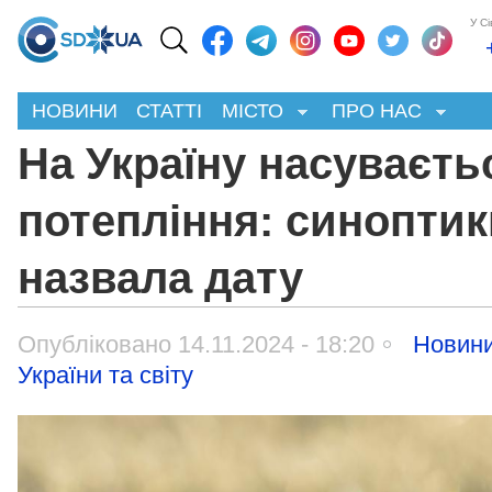
У С
НОВИНИ
СТАТТІ
МІСТО
ПРО НАС
На Україну насуваєть
потепління: синопти
назвала дату
Опубліковано 14.11.2024 - 18:20
Новин
України та світу