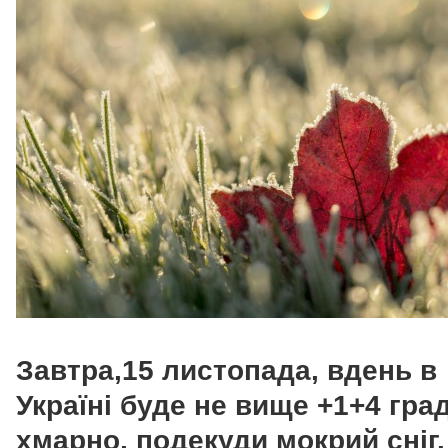
Завтра,15 листопада, вдень в
Україні буде не вище +1+4 град
хмарно, подекуди мокрий сніг.