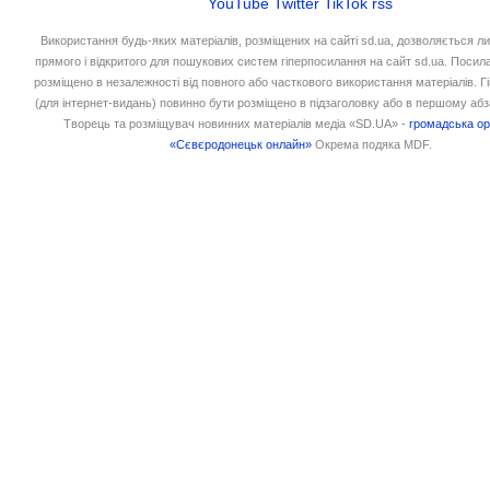
YouTube
Twitter
TikTok
rss
Використання будь-яких матеріалів, розміщених на сайті sd.ua, дозволяється л
прямого і відкритого для пошукових систем гіперпосилання на сайт sd.ua. Посил
розміщено в незалежності від повного або часткового використання матеріалів. 
(для інтернет-видань) повинно бути розміщено в підзаголовку або в першому абз
Творець та розміщувач новинних матеріалів медіа «SD.UA» -
громадська ор
«Сєвєродонецьк онлайн»
Окрема подяка MDF.