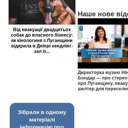
Наше нове від
Від евакуації двадцятьох
собак до власного бізнесу:
як кінологиня з Луганщини
відкрила в Дніпрі хендлінг-
зал із...
Директорка музею Ні
Бондар — про стерео
про Луганщину, еваку
шелтер для переселе
Зібрали в одному
матеріалі
інформацію про