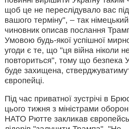
щоб це не переслідувало вас під
вашого терміну", – так німецький
чиновник описав послання Трамп
Умовою будь-якої успішної мирн
угоди є те, що "ця війна ніколи н
повториться", тому що безпека 
буде захищена, стверджуватиму
європейці.
Під час приватної зустрічі в Брю
цього тижня з міністрами оборо
НАТО Рютте закликав європейсь
лідерів "залучити Трампа". "Не