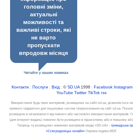
головні зміни,
актуальні
можливості та
важливі строки, які
не варто
пропускати
впродовж місяця
Читайте у наших новинах
Контакти
:
Послуги
:
Вхід
: ©
SD.UA
1998 :
Facebook
Instagram
YouTube
Twitter
TikTok
rss
Використання будь-яких матеріалів, розміщених на сайті sd.ua, дозволяється л
прямого і відкритого для пошукових систем гіперпосилання на сайт sd.ua. Посил
розміщено в незалежності від повного або часткового використання матеріалів. 
(для інтернет-видань) повинно бути розміщено в підзаголовку або в першому абз
Творець та розміщувач новинних матеріалів медіа «SD.UA» -
громадська ор
«Сєвєродонецьк онлайн»
Окрема подяка MDF.