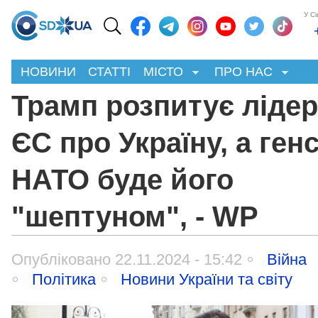
У С
НОВИНИ
СТАТТІ
МІСТО
ПРО НАС
Трамп розпитує лідер
ЄС про Україну, а ген
НАТО буде його
"шептуном", - WP
Опубліковано 22.11.2024 - 15:42
Війна
Політика
Новини України та світу