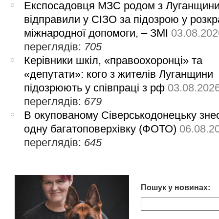
Експосадовця МЗС родом з Луганщин
відправили у СІЗО за підозрою у розкр
міжнародної допомоги, – ЗМІ
03.08.202
переглядів:
705
Керівники шкіл, «правоохоронці» та
«депутати»: кого з жителів Луганщини
підозрюють у співпраці з рф
03.08.202
переглядів:
679
В окупованому Сіверськодонецьку зне
одну багатоповерхівку (ФОТО)
06.08.2
переглядів:
645
Пошук у новинах: