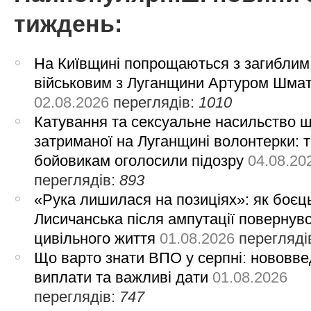
тиждень:
На Київщині попрощаються з загиблим
військовим з Луганщини Артуром Шма
02.08.2026
переглядів:
1010
Катування та сексуальне насильство 
затриманої на Луганщині волонтерки: 
бойовикам оголосили підозру
04.08.20
переглядів:
893
«Рука лишилася на позиціях»: як боєць
Лисичанська після ампутації повернув
цивільного життя
01.08.2026
перегляді
Що варто знати ВПО у серпні: нововве
виплати та важливі дати
01.08.2026
переглядів:
747