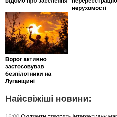
відомо про заселення
перереєстраці
нерухомості
Ворог активно
застосовував
безпілотники на
Луганщині
Найсвіжіші новини:
16:00
Окупанти створять інтерактивну ма