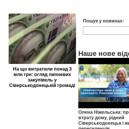
Пошук у новинах:
Наше нове від
На що витратили понад 3
млн грн: огляд липневих
закупівель у
Сіверськодонецькій громаді
Олена Ніжельська: пр
втрату дому, рідний
Сіверськодонецьк і ж
переселенців