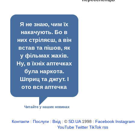
Я не знаю, чим їх
накачують. Бо в
них стріляєш, а він
встав та пішов, як
у фільмах жахів.
Ну, в їхніх аптечках
була наркота.
Шприц та джгут. І
ото вся аптечка
Читайте у наших новинах
Контакти
:
Послуги
:
Вхід
: ©
SD.UA
1998 :
Facebook
Instagram
YouTube
Twitter
TikTok
rss