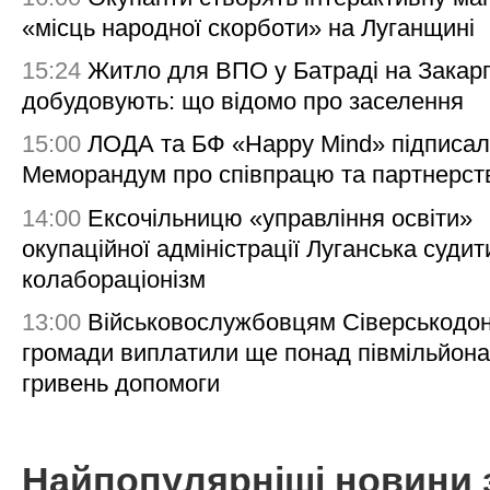
«місць народної скорботи» на Луганщині
15:24
Житло для ВПО у Батраді на Закарп
добудовують: що відомо про заселення
15:00
ЛОДА та БФ «Happy Mind» підписа
Меморандум про співпрацю та партнерст
14:00
Ексочільницю «управління освіти»
окупаційної адміністрації Луганська судит
колабораціонізм
13:00
Військовослужбовцям Сіверськодон
громади виплатили ще понад півмільйона
гривень допомоги
Найпопулярніші новини 