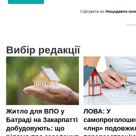
Вибір редакції
Житло для ВПО у
ЛОВА: У
Батраді на Закарпатті
самопроголоше
добудовують: що
«лнр» подовжи