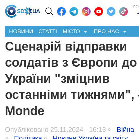
У С
НОВИНИ
СТАТТІ
МІСТО
ПРО НАС
Сценарій відправки
солдатів з Європи до
України "зміцнив
останніми тижнями", 
Monde
Опубліковано 25.11.2024 - 16:13
Війна
Політика
Новини України та світу