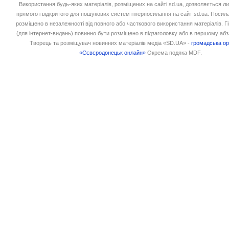
Використання будь-яких матеріалів, розміщених на сайті sd.ua, дозволяється л
прямого і відкритого для пошукових систем гіперпосилання на сайт sd.ua. Посил
розміщено в незалежності від повного або часткового використання матеріалів. 
(для інтернет-видань) повинно бути розміщено в підзаголовку або в першому абз
Творець та розміщувач новинних матеріалів медіа «SD.UA» -
громадська ор
«Сєвєродонецьк онлайн»
Окрема подяка MDF.