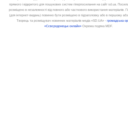
прямого і відкритого для пошукових систем гіперпосилання на сайт sd.ua. Посил
розміщено в незалежності від повного або часткового використання матеріалів. 
(для інтернет-видань) повинно бути розміщено в підзаголовку або в першому абз
Творець та розміщувач новинних матеріалів медіа «SD.UA» -
громадська ор
«Сєвєродонецьк онлайн»
Окрема подяка MDF.