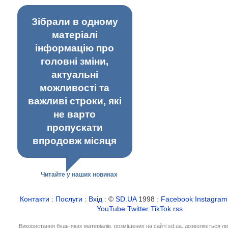
Зібрали в одному
матеріалі
інформацію про
головні зміни,
актуальні
можливості та
важливі строки, які
не варто
пропускати
впродовж місяця
Читайте у наших новинах
Контакти
:
Послуги
:
Вхід
: ©
SD.UA
1998 :
Facebook
Instagram
YouTube
Twitter
TikTok
rss
Використання будь-яких матеріалів, розміщених на сайті sd.ua, дозволяється л