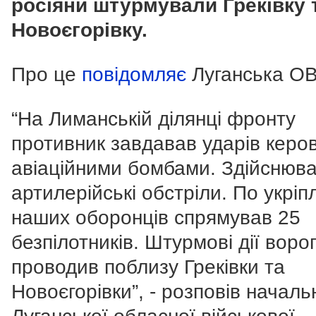
росіяни штурмували Греківку 
Новоєгорівку.
Про це
повідомляє
Луганська ОВ
“На Лиманській ділянці фронту
противник завдавав ударів керо
авіаційними бомбами. Здійснюв
артилерійські обстріли. По укріп
наших оборонців спрямував 25
безпілотників. Штурмові дії воро
проводив поблизу Греківки та
Новоєгорівки”, - розповів началь