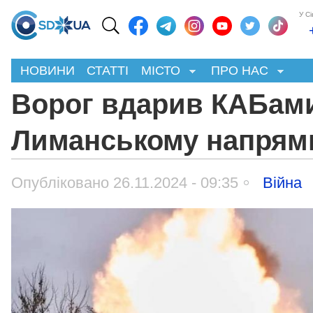
У С
НОВИНИ
СТАТТІ
МІСТО
ПРО НАС
Ворог вдарив КАБам
Лиманському напрям
Опубліковано 26.11.2024 - 09:35
Війна