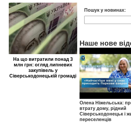
Пошук у новинах:
Наше нове від
На що витратили понад 3
млн грн: огляд липневих
закупівель у
Сіверськодонецькій громаді
Олена Ніжельська: пр
втрату дому, рідний
Сіверськодонецьк і ж
переселенців