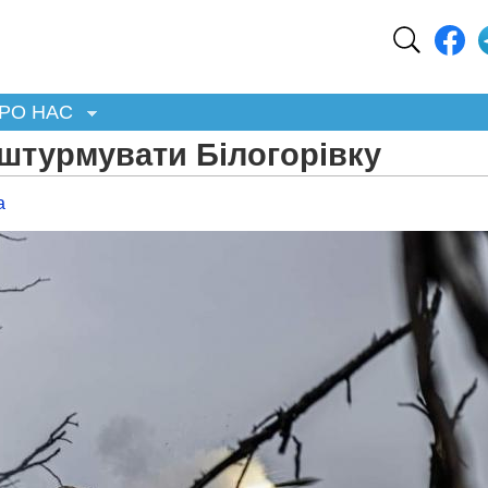
РО НАС
 штурмувати Білогорівку
а