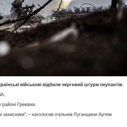
раїнські військові відбили черговий штурм окупантів.
ВА.
 районі Греківки.
і захисники”, – наголосив очільник Луганщини Артем