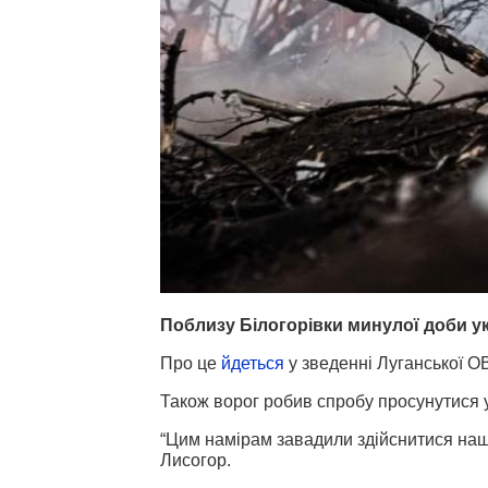
Поблизу Білогорівки минулої доби ук
Про це
йдеться
у зведенні Луганської О
Також ворог робив спробу просунутися у
“Цим намірам завадили здійснитися наш
Лисогор.