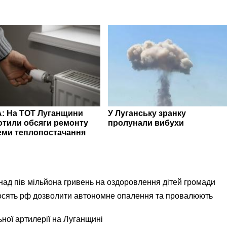
: На ТОТ Луганщини
У Луганську зранку
отили обсяги ремонту
пролунали вибухи
еми теплопостачання
ад пів мільйона гривень на оздоровлення дітей громади
осять рф дозволити автономне опалення та провалюють
ьної артилерії на Луганщині