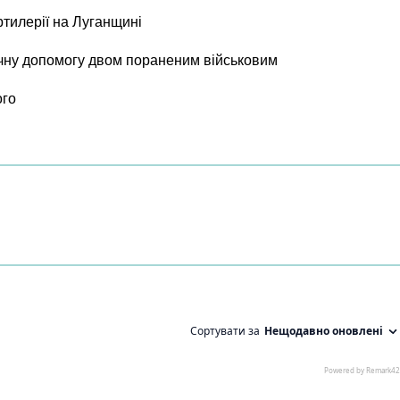
ртилерії на Луганщині
чну допомогу двом пораненим військовим
ого