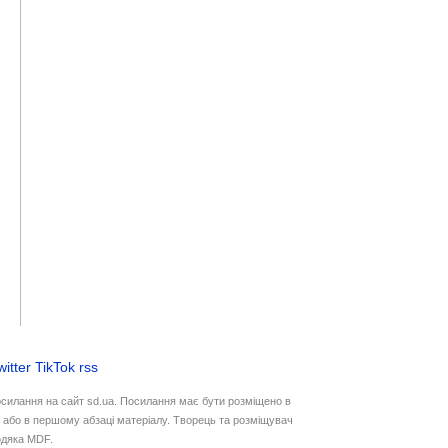
witter
TikTok
rss
осилання на сайт sd.ua. Посилання має бути розміщено в
у або в першому абзаці матеріалу. Творець та розміщувач
дяка MDF.