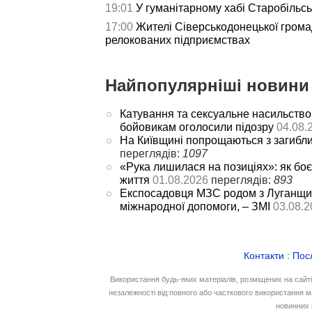
19:01
У гуманітарному хабі Старобільс
17:00
Жителі Сіверськодонецької гром
релокованих підприємствах
Найпопулярніші новини 
Катування та сексуальне насильство
бойовикам оголосили підозру
04.08.
На Київщині попрощаються з загибл
переглядів:
1097
«Рука лишилася на позиціях»: як боє
життя
01.08.2026
переглядів:
893
Експосадовця МЗС родом з Луганщин
міжнародної допомоги, – ЗМІ
03.08.2
Контакти
:
Пос
Використання будь-яких матеріалів, розміщених на сайт
незалежності від повного або часткового використання м
новинних 