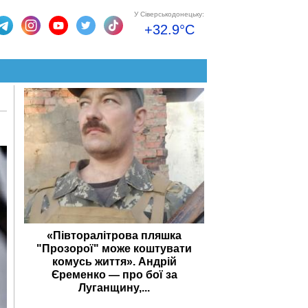
У Сіверськодонецьку:
+32.9°C
«Півторалітрова пляшка
"Прозорої" може коштувати
комусь життя». Андрій
Єременко — про бої за
Луганщину,...