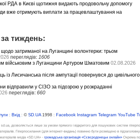
ької РДА в Києві щотижня видають продовольчу допомогу
ади вже отримують виплати за працевлаштування на
за тиждень:
 щодо затриманої на Луганщині волонтерки: трьом
2026
переглядів:
1606
им військовим з Луганщини Артуром Шматовим
02.08.2026
ць із Лисичанська після ампутації повернувся до цивільного
и відправили у СІЗО за підозрою у розкраданні
026
переглядів:
660
луги
:
Вхід
: ©
SD.UA
1998 :
Facebook
Instagram
Telegram
YouTube
T
і sd.ua, дозволяється лише за умови прямого і відкритого для пошукових систем гіперп
атеріалів. Гіперпосилання (для інтернет-видань) повинно бути розміщено в підзаголовк
матеріалів медіа «SD.UA» -
громадська організація «Сєвєродонецьк онлайн»
Окрема по