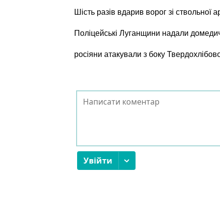
Шість разів вдарив ворог зі ствольної а
Поліцейські Луганщини надали домеди
росіяни атакували з боку Твердохлібов