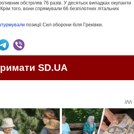
ротивник обстріляв 76 разів. У десятьох випадках окупанти
 Крім того, вони спрямували 66 безпілотних літальних
штурмували
позиції Сил оборони біля Греківки.
тримати SD.UA