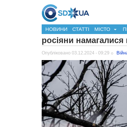
НОВИНИ
СТАТТІ
МІСТО
П
росіяни намагалися
Опубліковано 03.12.2024 - 09:29
Війн