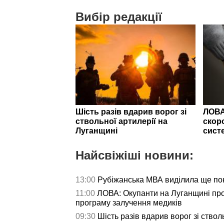
Вибір редакції
Шість разів вдарив ворог зі
ЛОВА
ствольної артилерії на
скор
Луганщині
сист
Найсвіжіші новини:
13:00
Рубіжанська МВА виділила ще пон
11:00
ЛОВА: Окупанти на Луганщині пр
програму залучення медиків
09:30
Шість разів вдарив ворог зі ствол