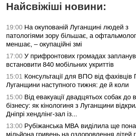
Найсвіжіші новини:
19:00
На окупованій Луганщині людей з
патологіями зору більшає, а офтальмолог
меншає, – окупаційні змі
17:00
У прифронтових громадах заплану
встановити 840 мобільних укриттів
15:01
Консультації для ВПО від фахівців
Луганщини наступного тижня: де й коли
15:00
Від евакуації двадцятьох собак до 
бізнесу: як кінологиня з Луганщини відкри
Дніпрі хендлінг-зал із...
13:00
Рубіжанська МВА виділила ще пона
мільйона гривень на оздоровлення дітей 