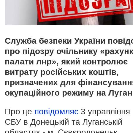
Служба безпеки України пові
про підозру очільнику «рахун
палати лнр», який контролює
витрату російських коштів,
призначених для фінансуванн
окупаційного режиму на Луган
Про це
повідомляє
3 управління
СБУ в Донецькій та Луганській
областях - м. Сєвєродонецьк.