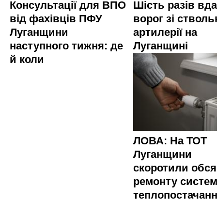
Консультації для ВПО
Шість разів вд
від фахівців ПФУ
ворог зі стволь
Луганщини
артилерії на
наступного тижня: де
Луганщині
й коли
ЛОВА: На ТОТ
Луганщини
скоротили обся
ремонту систе
теплопостачан