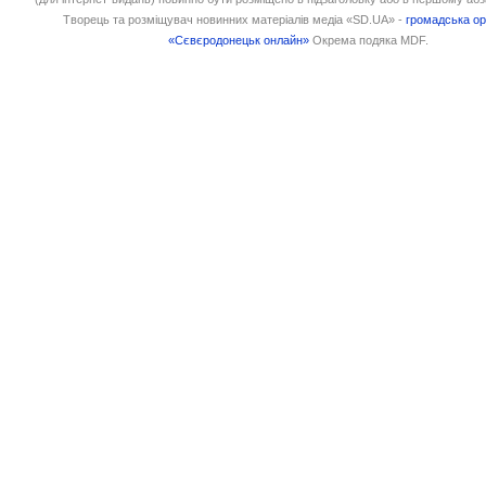
Творець та розміщувач новинних матеріалів медіа «SD.UA» -
громадська ор
«Сєвєродонецьк онлайн»
Окрема подяка MDF.