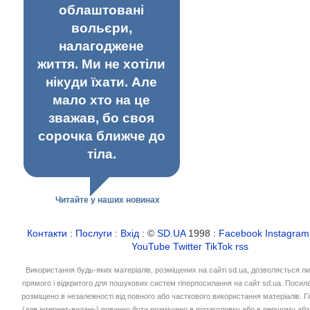
облаштовані
вольєри,
налагоджене
життя. Ми не хотіли
нікуди їхати. Але
мало хто на це
зважав, бо своя
сорочка ближче до
тіла.
Читайте у наших новинах
Контакти
:
Послуги
:
Вхід
: ©
SD.UA
1998 :
Facebook
Instagram
YouTube
Twitter
TikTok
rss
Використання будь-яких матеріалів, розміщених на сайті sd.ua, дозволяється л
прямого і відкритого для пошукових систем гіперпосилання на сайт sd.ua. Посил
розміщено в незалежності від повного або часткового використання матеріалів. 
(для інтернет-видань) повинно бути розміщено в підзаголовку або в першому абз