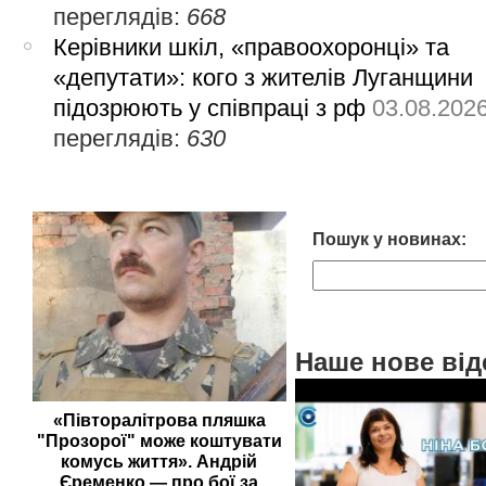
переглядів:
668
Керівники шкіл, «правоохоронці» та
«депутати»: кого з жителів Луганщини
підозрюють у співпраці з рф
03.08.202
переглядів:
630
Пошук у новинах:
Наше нове від
«Півторалітрова пляшка
"Прозорої" може коштувати
комусь життя». Андрій
Єременко — про бої за