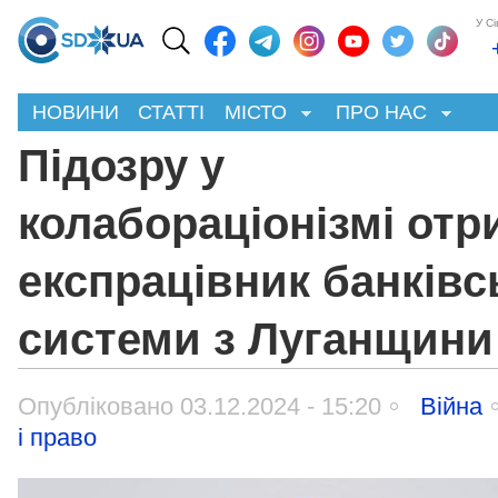
У С
НОВИНИ
СТАТТІ
МІСТО
ПРО НАС
Підозру у
колабораціонізмі отр
експрацівник банківс
системи з Луганщини
Опубліковано 03.12.2024 - 15:20
Війна
і право