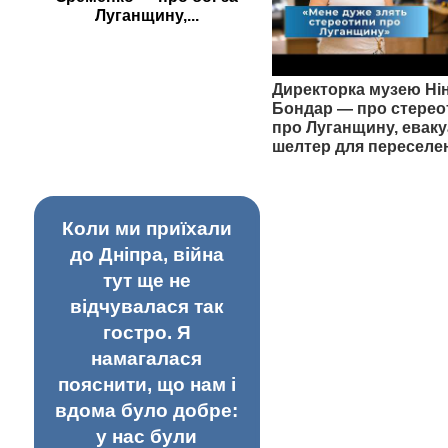
Луганщину,...
Директорка музею Ні
Бондар — про стерео
про Луганщину, еваку
шелтер для переселе
Коли ми приїхали
до Дніпра, війна
тут ще не
відчувалася так
гостро. Я
намагалася
пояснити, що нам і
вдома було добре:
у нас були