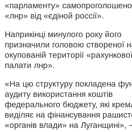
«парламенту» самопроголошено
«лнр» від «єдіной россії».
Наприкінці минулого року його
призначили головою створеної н
окупованій території «рахунково
палати лнр».
«На цю структуру покладена фун
аудиту використання коштів
федерального бюджету, які крем
виділяє на фінансування рашист
«органів влади» на Луганщині», 