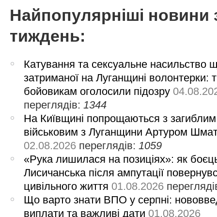
Найпопулярніші новини 
тиждень:
Катування та сексуальне насильство 
затриманої на Луганщині волонтерки: 
бойовикам оголосили підозру
04.08.20
переглядів:
1344
На Київщині попрощаються з загиблим
військовим з Луганщини Артуром Шма
02.08.2026
переглядів:
1059
«Рука лишилася на позиціях»: як боєць
Лисичанська після ампутації повернув
цивільного життя
01.08.2026
перегляді
Що варто знати ВПО у серпні: нововве
виплати та важливі дати
01.08.2026