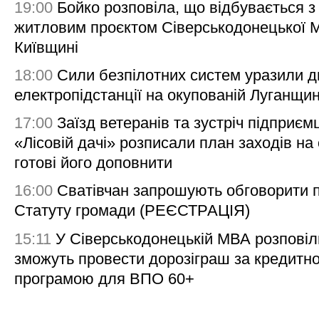
19:00
Бойко розповіла, що відбувається з
житловим проєктом Сіверськодонецької 
Київщині
18:00
Сили безпілотних систем уразили д
електропідстанції на окупованій Луганщи
17:00
Заїзд ветеранів та зустріч підприємц
«Лісовій дачі» розписали план заходів на 
готові його доповнити
16:00
Сватівчан запрошують обговорити 
Статуту громади (РЕЄСТРАЦІЯ)
15:11
У Сіверськодонецькій МВА розповіл
зможуть провести дорозіграш за кредитн
програмою для ВПО 60+