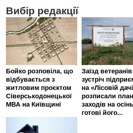
Вибір редакції
Бойко розповіла, що
Заїзд ветеранів
відбувається з
зустріч підприє
житловим проєктом
на «Лісовій дач
Сіверськодонецької
розписали пла
МВА на Київщині
заходів на осінь
готові його...