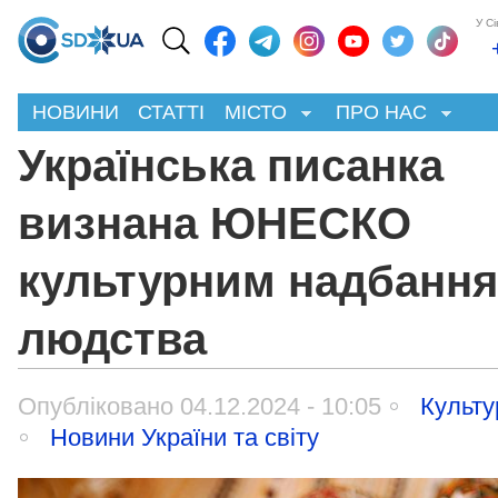
У С
НОВИНИ
СТАТТІ
МІСТО
ПРО НАС
Українська писанка
визнана ЮНЕСКО
культурним надбанн
людства
Опубліковано 04.12.2024 - 10:05
Культу
Новини України та світу