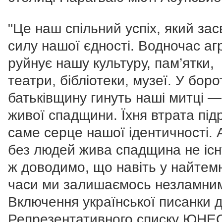
"Це наш спільний успіх, який зас
силу нашої єдності. Водночас аг
руйнує нашу культуру, пам’ятки,
театри, бібліотеки, музеї. У боро
батьківщину гинуть наші митці — 
живої спадщини. Їхня втрата під
саме серце нашої ідентичності.
без людей жива спадщина не існ
ж доводимо, що навіть у найтемн
часи ми залишаємось незламни
Включення української писанки 
Репрезентативного списку ЮНЕ