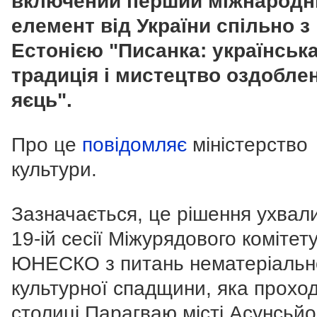
включений перший міжнародн
елемент від України спільно з
Естонією "Писанка: українськ
традиція і мистецтво оздобле
яєць".
Про це
повідомляє
міністерство
культури.
Зазначається, це рішення ухвал
19-ій сесії Міжурядового комітет
ЮНЕСКО з питань нематеріальн
культурної спадщини, яка прохо
столиці Парагваю місті Асунсьйо