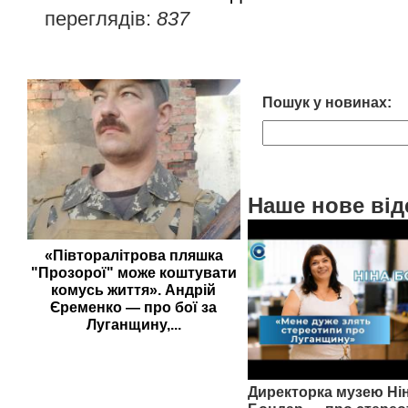
переглядів:
837
Пошук у новинах:
Наше нове від
«Півторалітрова пляшка
"Прозорої" може коштувати
комусь життя». Андрій
Єременко — про бої за
Луганщину,...
Директорка музею Ні