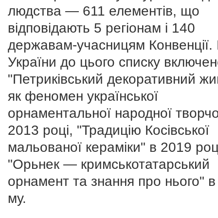
людства — 611 елементів, що
відповідають 5 регіонам і 140
державам-учасницям Конвенції. 
України до цього списку включе
"Петриківський декоративний ж
як феномен української
орнаментальної народної творчос
2013 році, "Традицію Косівської
мальованої кераміки" в 2019 роц
"Орьнек — кримськотатарський
орнамент та знання про нього" в
му.