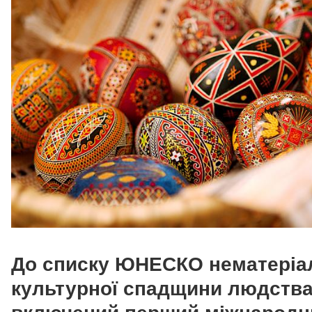
До списку ЮНЕСКО нематеріа
культурної спадщини людств