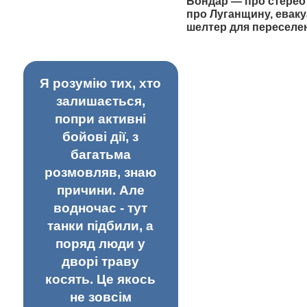
Бондар — про стерео
про Луганщину, еваку
шелтер для переселе
Я розумію тих, хто
залишається,
попри активні
бойові дії, з
багатьма
розмовляв, знаю
причини. Але
водночас - тут
танки підбили, а
поряд люди у
дворі траву
косять. Це якось
не зовсім