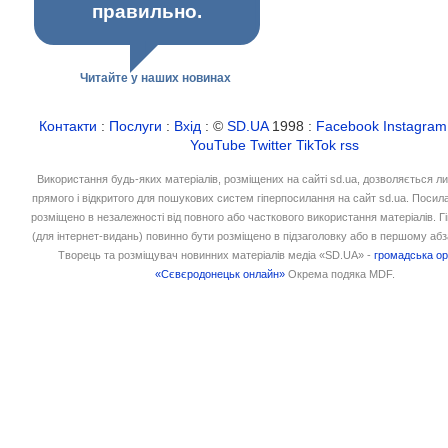
правильно.
Читайте у наших новинах
Контакти
:
Послуги
:
Вхід
: ©
SD.UA
1998 :
Facebook
Instagram
YouTube
Twitter
TikTok
rss
Використання будь-яких матеріалів, розміщених на сайті sd.ua, дозволяється л
прямого і відкритого для пошукових систем гіперпосилання на сайт sd.ua. Посил
розміщено в незалежності від повного або часткового використання матеріалів. 
(для інтернет-видань) повинно бути розміщено в підзаголовку або в першому абз
Творець та розміщувач новинних матеріалів медіа «SD.UA» -
громадська ор
«Сєвєродонецьк онлайн»
Окрема подяка MDF.