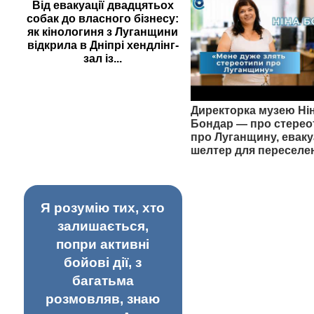
Від евакуації двадцятьох
собак до власного бізнесу:
як кінологиня з Луганщини
відкрила в Дніпрі хендлінг-
зал із...
Директорка музею Ні
Бондар — про стерео
про Луганщину, еваку
шелтер для переселе
Я розумію тих, хто
залишається,
попри активні
бойові дії, з
багатьма
розмовляв, знаю