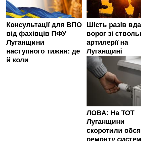
Консультації для ВПО
Шість разів вд
від фахівців ПФУ
ворог зі стволь
Луганщини
артилерії на
наступного тижня: де
Луганщині
й коли
ЛОВА: На ТОТ
Луганщини
скоротили обся
ремонту систе