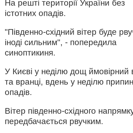
На решті території України без
істотних опадів.
"Південно-східний вітер буде рву
іноді сильним", - попередила
синоптикиня.
У Києві у неділю дощ ймовірний 
та вранці, вдень у неділю припи
опадів.
Вітер південно-східного напрямк
передбачається рвучким.