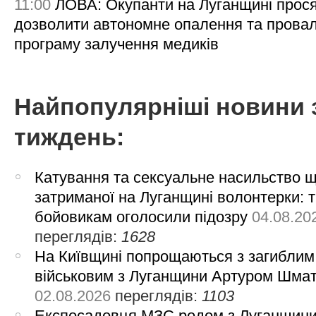
11:00
ЛОВА: Окупанти на Луганщині прос
дозволити автономне опалення та пров
програму залучення медиків
Найпопулярніші новини 
тиждень:
Катування та сексуальне насильство 
затриманої на Луганщині волонтерки: 
бойовикам оголосили підозру
04.08.20
переглядів:
1628
На Київщині попрощаються з загиблим
військовим з Луганщини Артуром Шма
02.08.2026
переглядів:
1103
Експосадовця МЗС родом з Луганщин