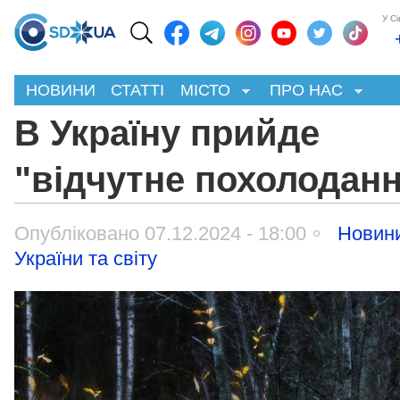
У С
НОВИНИ
СТАТТІ
МІСТО
ПРО НАС
В Україну прийде
"відчутне похолодан
Опубліковано 07.12.2024 - 18:00
Новин
України та світу