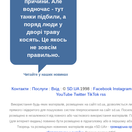
причини. Але
водночас - тут
танки підбили, а
поряд люди у
дворі траву
косять. Це якось
не зовсім
правильно.
Читайте у наших новинах
Контакти
:
Послуги
:
Вхід
: ©
SD.UA
1998 :
Facebook
Instagram
YouTube
Twitter
TikTok
rss
Використання будь-яких матеріалів, розміщених на сайті sd.ua, дозволяється л
прямого і відкритого для пошукових систем гіперпосилання на сайт sd.ua. Посил
розміщено в незалежності від повного або часткового використання матеріалів. 
(для інтернет-видань) повинно бути розміщено в підзаголовку або в першому абз
Творець та розміщувач новинних матеріалів медіа «SD.UA» -
громадська ор