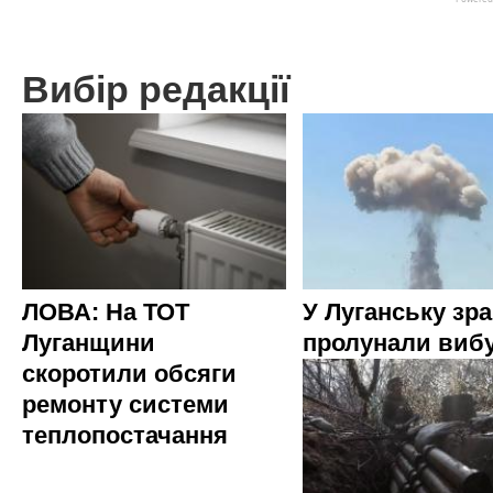
Вибір редакції
ЛОВА: На ТОТ
У Луганську зр
Луганщини
пролунали виб
скоротили обсяги
ремонту системи
теплопостачання