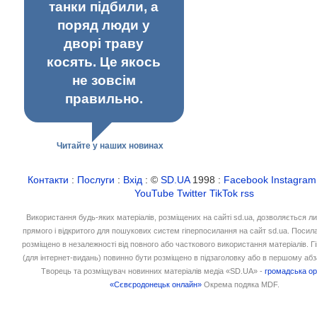
танки підбили, а
поряд люди у
дворі траву
косять. Це якось
не зовсім
правильно.
Читайте у наших новинах
Контакти
:
Послуги
:
Вхід
: ©
SD.UA
1998 :
Facebook
Instagram
YouTube
Twitter
TikTok
rss
Використання будь-яких матеріалів, розміщених на сайті sd.ua, дозволяється л
прямого і відкритого для пошукових систем гіперпосилання на сайт sd.ua. Посил
розміщено в незалежності від повного або часткового використання матеріалів. 
(для інтернет-видань) повинно бути розміщено в підзаголовку або в першому абз
Творець та розміщувач новинних матеріалів медіа «SD.UA» -
громадська ор
«Сєвєродонецьк онлайн»
Окрема подяка MDF.