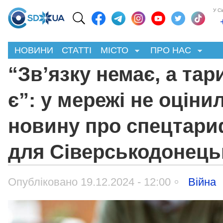
У С
НОВИНИ
СТАТТІ
МІСТО
ПРО НАС
“Зв’язку немає, а та
є”: у мережі не оціни
новину про спецтар
для Сіверськодонець
Опубліковано 19.12.2024 - 12:00
Війна