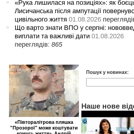
«Рука лишилася на позиціях»: як боєць
Лисичанська після ампутації повернув
цивільного життя
01.08.2026
перегляді
Що варто знати ВПО у серпні: нововве
виплати та важливі дати
01.08.2026
переглядів:
865
Пошук у новинах:
Наше нове від
«Півторалітрова пляшка
"Прозорої" може коштувати
комусь життя». Андрій