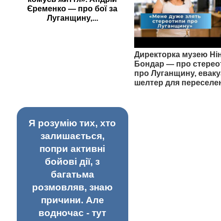
Єременко — про бої за
Луганщину,...
Директорка музею Ні
Бондар — про стерео
про Луганщину, еваку
шелтер для переселе
Я розумію тих, хто
залишається,
попри активні
бойові дії, з
багатьма
розмовляв, знаю
причини. Але
водночас - тут