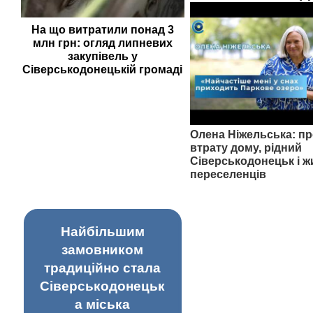
На що витратили понад 3
млн грн: огляд липневих
закупівель у
Сіверськодонецькій громаді
Олена Ніжельська: пр
втрату дому, рідний
Сіверськодонецьк і ж
переселенців
Найбільшим
замовником
традиційно стала
Сіверськодонецьк
а міська