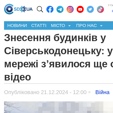
У С
НОВИНИ
СТАТТІ
МІСТО
ПРО НАС
Знесення будинків у
Сіверськодонецьку: у
мережі з’явилося ще 
відео
Опубліковано 21.12.2024 - 12:00
Війна