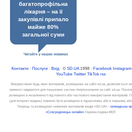
багатопрофільна
лікарня – на її
закупівлі припало
майже 80%
загальної суми
Читайте у наших новинах
Контакти
:
Послуги
:
Вхід
: ©
SD.UA
1998 :
Facebook
Instagram
YouTube
Twitter
TikTok
rss
Використання будь-яких матеріалів, розміщених на сайті sd.ua, дозволяється л
прямого і відкритого для пошукових систем гіперпосилання на сайт sd.ua. Посил
розміщено в незалежності від повного або часткового використання матеріалів. 
(для інтернет-видань) повинно бути розміщено в підзаголовку або в першому абз
Творець та розміщувач новинних матеріалів медіа «SD.UA» -
громадська ор
«Сєвєродонецьк онлайн»
Окрема подяка MDF.