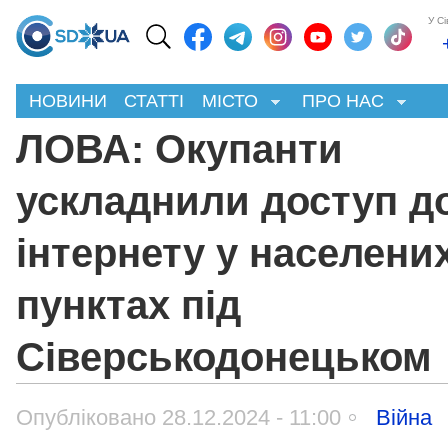
У С
НОВИНИ
СТАТТІ
МІСТО
ПРО НАС
ЛОВА: Окупанти
ускладнили доступ д
інтернету у населени
пунктах під
Сіверськодонецьком
Опубліковано 28.12.2024 - 11:00
Війна