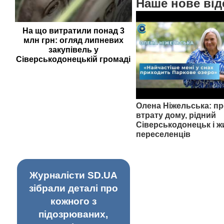
Наше нове від
На що витратили понад 3
млн грн: огляд липневих
закупівель у
Сіверськодонецькій громаді
Олена Ніжельська: пр
втрату дому, рідний
Сіверськодонецьк і ж
переселенців
Журналісти SD.UA
зібрали деталі про
кожного з
підозрюваних,