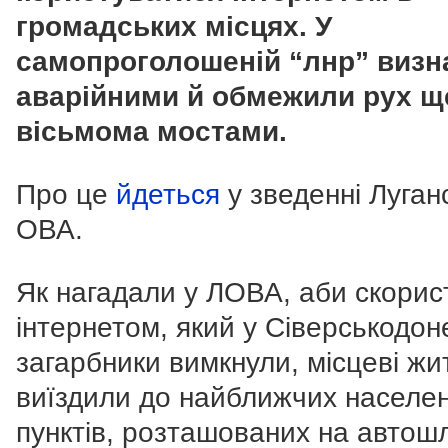
громадських місцях. У
самопроголошеній “лнр” визн
аварійними й обмежили рух щ
вісьмома мостами.
Про це
йдеться
у зведенні Луган
ОВА.
Як нагадали у ЛОВА, аби скорис
інтернетом, який у Сіверськодон
загарбники вимкнули, місцеві жи
виїздили до найближчих населе
пунктів, розташованих на автош