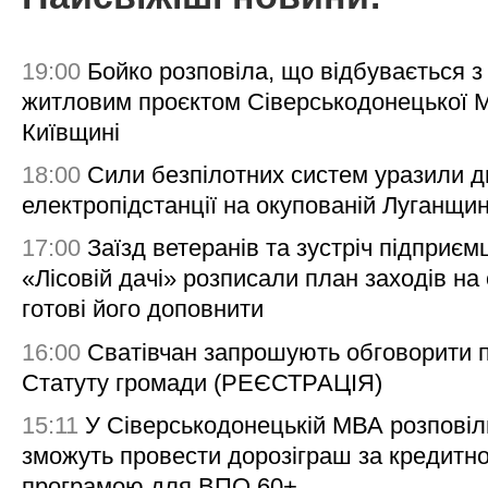
19:00
Бойко розповіла, що відбувається з
житловим проєктом Сіверськодонецької 
Київщині
18:00
Сили безпілотних систем уразили д
електропідстанції на окупованій Луганщи
17:00
Заїзд ветеранів та зустріч підприємц
«Лісовій дачі» розписали план заходів на 
готові його доповнити
16:00
Сватівчан запрошують обговорити 
Статуту громади (РЕЄСТРАЦІЯ)
15:11
У Сіверськодонецькій МВА розповіл
зможуть провести дорозіграш за кредитн
програмою для ВПО 60+