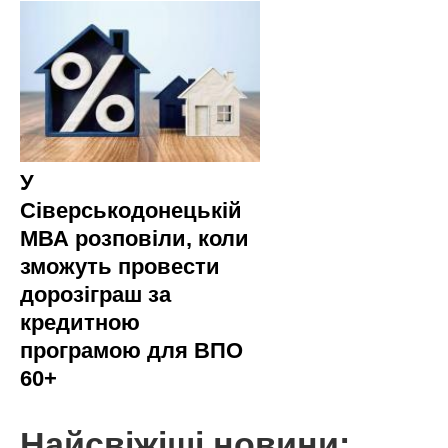
У
Сіверськодонецькій
МВА розповіли, коли
зможуть провести
дорозіграш за
кредитною
програмою для ВПО
60+
Найсвіжіші новини: