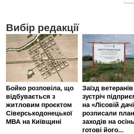
Вибір редакції
Бойко розповіла, що
Заїзд ветеранів
відбувається з
зустріч підприє
житловим проєктом
на «Лісовій дач
Сіверськодонецької
розписали пла
МВА на Київщині
заходів на осінь
готові його...