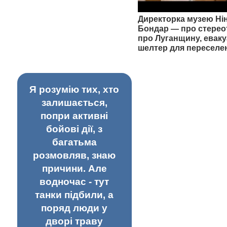
Директорка музею Ні
Бондар — про стерео
про Луганщину, еваку
шелтер для переселе
Я розумію тих, хто
залишається,
попри активні
бойові дії, з
багатьма
розмовляв, знаю
причини. Але
водночас - тут
танки підбили, а
поряд люди у
дворі траву