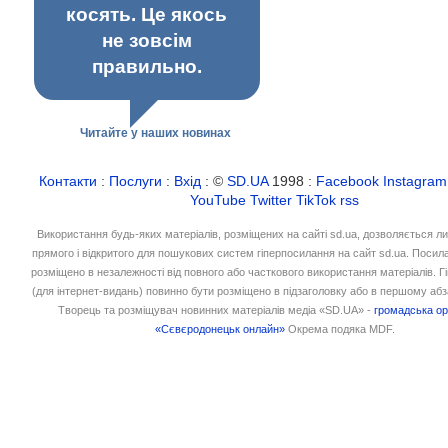
косять. Це якось
не зовсім
правильно.
Читайте у наших новинах
Контакти
:
Послуги
:
Вхід
: ©
SD.UA
1998 :
Facebook
Instagram
YouTube
Twitter
TikTok
rss
Використання будь-яких матеріалів, розміщених на сайті sd.ua, дозволяється л
прямого і відкритого для пошукових систем гіперпосилання на сайт sd.ua. Посил
розміщено в незалежності від повного або часткового використання матеріалів. 
(для інтернет-видань) повинно бути розміщено в підзаголовку або в першому абз
Творець та розміщувач новинних матеріалів медіа «SD.UA» -
громадська ор
«Сєвєродонецьк онлайн»
Окрема подяка MDF.