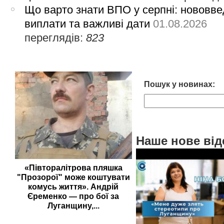
Що варто знати ВПО у серпні: нововве
виплати та важливі дати
01.08.2026
переглядів:
823
Пошук у новинах:
Наше нове від
«Півторалітрова пляшка
"Прозорої" може коштувати
комусь життя». Андрій
Єременко — про бої за
Луганщину,...