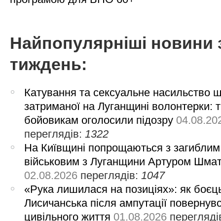
Найпопулярніші новини 
тиждень:
Катування та сексуальне насильство 
затриманої на Луганщині волонтерки: 
бойовикам оголосили підозру
04.08.20
переглядів:
1322
На Київщині попрощаються з загиблим
військовим з Луганщини Артуром Шма
02.08.2026
переглядів:
1047
«Рука лишилася на позиціях»: як боєць
Лисичанська після ампутації повернув
цивільного життя
01.08.2026
перегляді