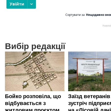
Вибір редакції
Бойко розповіла, що
Заїзд ветеранів
відбувається з
зустріч підприє
житловим проєктом
на «Лісовій дач