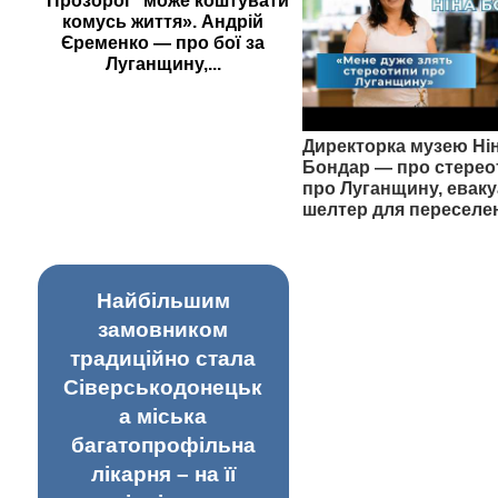
"Прозорої" може коштувати
комусь життя». Андрій
Єременко — про бої за
Луганщину,...
Директорка музею Ні
Бондар — про стерео
про Луганщину, еваку
шелтер для переселе
Найбільшим
замовником
традиційно стала
Сіверськодонецьк
а міська
багатопрофільна
лікарня – на її