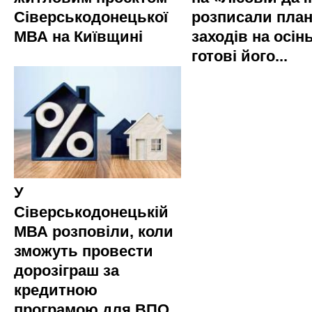
Сіверськодонецької
розписали пла
МВА на Київщині
заходів на осінь
готові його...
У
Сіверськодонецькій
МВА розповіли, коли
зможуть провести
дорозіграш за
кредитною
програмою для ВПО