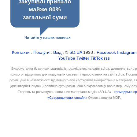
закупівлі припало
майже 80%
загальної суми
Читайте у наших новинах
Контакти
:
Послуги
:
Вхід
: ©
SD.UA
1998 :
Facebook
Instagram
YouTube
Twitter
TikTok
rss
Використання будь-яких матеріалів, розміщених на сайті sd.ua, дозволяється л
прямого і відкритого для пошукових систем гіперпосилання на сайт sd.ua. Посил
розміщено в незалежності від повного або часткового використання матеріалів. 
(для інтернет-видань) повинно бути розміщено в підзаголовку або в першому абз
Творець та розміщувач новинних матеріалів медіа «SD.UA» -
громадська ор
«Сєвєродонецьк онлайн»
Окрема подяка MDF.