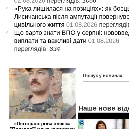
02.08.2026
переглядів:
1056
«Рука лишилася на позиціях»: як боєць
Лисичанська після ампутації повернув
цивільного життя
01.08.2026
перегляді
Що варто знати ВПО у серпні: нововве
виплати та важливі дати
01.08.2026
переглядів:
834
Пошук у новинах:
Наше нове від
«Півторалітрова пляшка