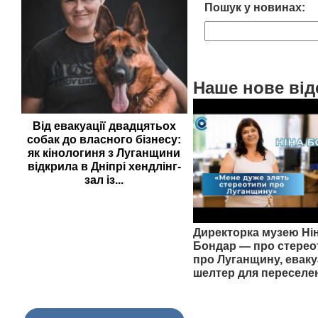
Пошук у новинах:
Наше нове від
Від евакуації двадцятьох
собак до власного бізнесу:
як кінологиня з Луганщини
відкрила в Дніпрі хендлінг-
зал із...
Директорка музею Ні
Бондар — про стерео
про Луганщину, еваку
шелтер для переселе