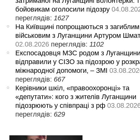
затриманої на Луганщині волонтерки: 
бойовикам оголосили підозру
04.08.20
переглядів:
1627
На Київщині попрощаються з загиблим
військовим з Луганщини Артуром Шма
02.08.2026
переглядів:
1102
Експосадовця МЗС родом з Луганщин
відправили у СІЗО за підозрою у розкр
міжнародної допомоги, – ЗМІ
03.08.202
переглядів:
667
Керівники шкіл, «правоохоронці» та
«депутати»: кого з жителів Луганщини
підозрюють у співпраці з рф
03.08.202
переглядів:
629