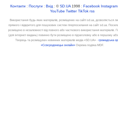
Контакти
:
Послуги
:
Вхід
: ©
SD.UA
1998 :
Facebook
Instagram
YouTube
Twitter
TikTok
rss
Використання будь-яких матеріалів, розміщених на сайті sd.ua, дозволяється л
прямого і відкритого для пошукових систем гіперпосилання на сайт sd.ua. Посил
розміщено в незалежності від повного або часткового використання матеріалів. 
(для інтернет-видань) повинно бути розміщено в підзаголовку або в першому абз
Творець та розміщувач новинних матеріалів медіа «SD.UA» -
громадська ор
«Сєвєродонецьк онлайн»
Окрема подяка MDF.