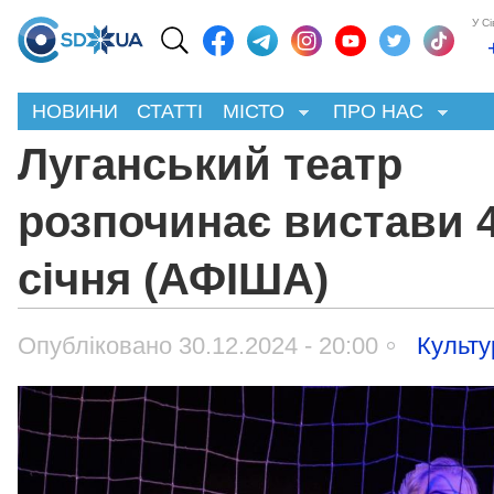
У С
НОВИНИ
СТАТТІ
МІСТО
ПРО НАС
Луганський театр
розпочинає вистави 
січня (АФІША)
Опубліковано 30.12.2024 - 20:00
Культу