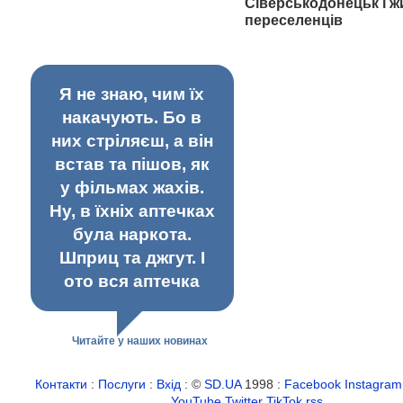
Сіверськодонецьк і ж
переселенців
Я не знаю, чим їх
накачують. Бо в
них стріляєш, а він
встав та пішов, як
у фільмах жахів.
Ну, в їхніх аптечках
була наркота.
Шприц та джгут. І
ото вся аптечка
Читайте у наших новинах
Контакти
:
Послуги
:
Вхід
: ©
SD.UA
1998 :
Facebook
Instagram
YouTube
Twitter
TikTok
rss