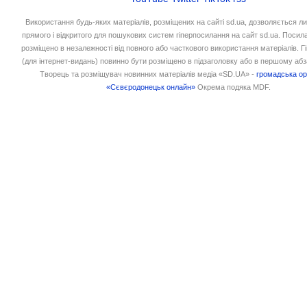
Використання будь-яких матеріалів, розміщених на сайті sd.ua, дозволяється л
прямого і відкритого для пошукових систем гіперпосилання на сайт sd.ua. Посил
розміщено в незалежності від повного або часткового використання матеріалів. 
(для інтернет-видань) повинно бути розміщено в підзаголовку або в першому абз
Творець та розміщувач новинних матеріалів медіа «SD.UA» -
громадська ор
«Сєвєродонецьк онлайн»
Окрема подяка MDF.