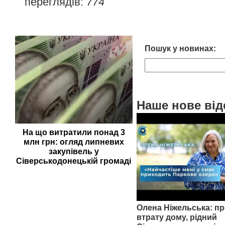
переглядів:
774
Пошук у новинах:
Наше нове від
На що витратили понад 3
млн грн: огляд липневих
закупівель у
Сіверськодонецькій громаді
Олена Ніжельська: пр
втрату дому, рідний