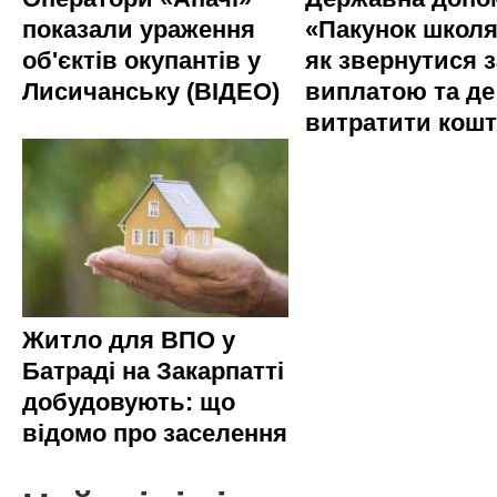
показали ураження
«Пакунок школя
об'єктів окупантів у
як звернутися з
Лисичанську (ВІДЕО)
виплатою та де
витратити кош
Житло для ВПО у
Батраді на Закарпатті
добудовують: що
відомо про заселення