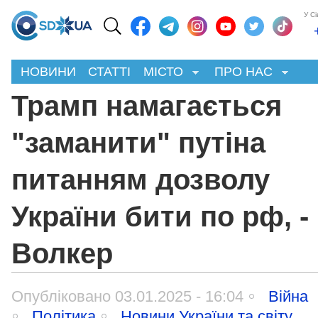
У С
НОВИНИ
СТАТТІ
МІСТО
ПРО НАС
Трамп намагається
"заманити" путіна
питанням дозволу
України бити по рф, -
Волкер
Опубліковано 03.01.2025 - 16:04
Війна
Політика
Новини України та світу