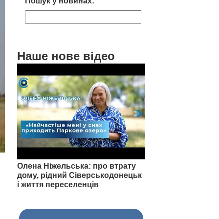
Пошук у новинах:
Наше нове відео
Олена Ніжельська: про втрату
дому, рідний Сіверськодонецьк
і життя переселенців