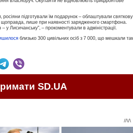
ання власноруч. Окупанти не відновлюють прифронтове
и, росіяни підготували їм подарунок – облаштували святкову
, щоправда, лише при наявності зарядженого смартфона.
– у Лисичанську”, – прокоментували в адміністрації.
ишилося
близько 300 цивільних осіб з 7 000, що мешкали та
тримати SD.UA