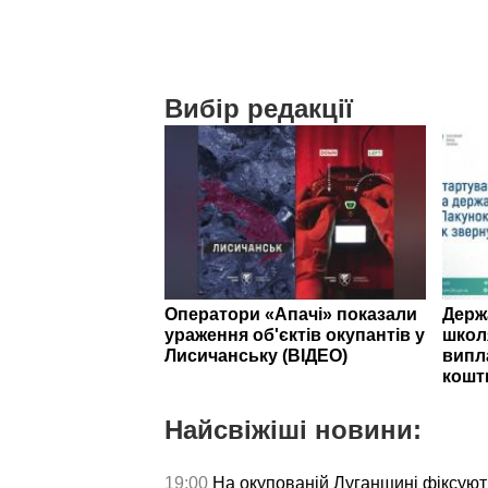
Вибір редакції
Оператори «Апачі» показали
Держ
ураження об'єктів окупантів у
школ
Лисичанську (ВІДЕО)
випл
кошт
Найсвіжіші новини:
19:00
На окупованій Луганщині фіксуют