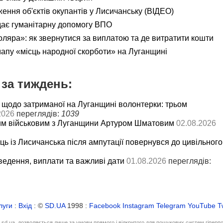
ення об'єктів окупантів у Лисичанську (ВІДЕО)
дає гуманітарну допомогу ВПО
яра»: як звернутися за виплатою та де витратити кошти
мапу «місць народної скорботи» на Луганщині
за тиждень:
 щодо затриманої на Луганщині волонтерки: трьом
2026
переглядів:
1039
им військовим з Луганщини Артуром Шматовим
02.08.2026
ць із Лисичанська після ампутації повернувся до цивільного
ведення, виплати та важливі дати
01.08.2026
переглядів:
луги
:
Вхід
: ©
SD.UA
1998 :
Facebook
Instagram
Telegram
YouTube
T
і sd.ua, дозволяється лише за умови прямого і відкритого для пошукових систем гіперп