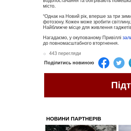
водопостачання та обігрівають помешк
місто.
“Однак на Новий рік, вперше за три зим
фотозону. Кожен може зробити світлину
Найближче місце для живлення гаджетів 
Нагадаємо, у окупованому Привіллі
зал
до повномасштабного вторгнення.
443 перегляди
Поділитись новиною
Під