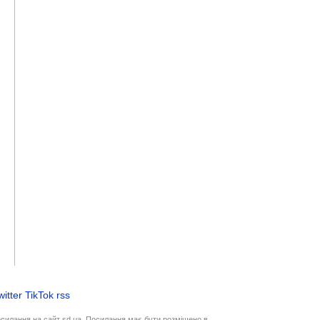
witter
TikTok
rss
осилання на сайт sd.ua. Посилання має бути розміщено в