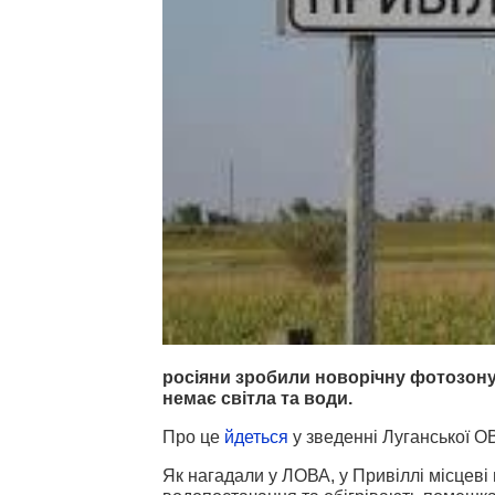
росіяни зробили новорічну фотозону 
немає світла та води.
Про це
йдеться
у зведенні Луганської О
Як нагадали у ЛОВА, у Привіллі місцеві 