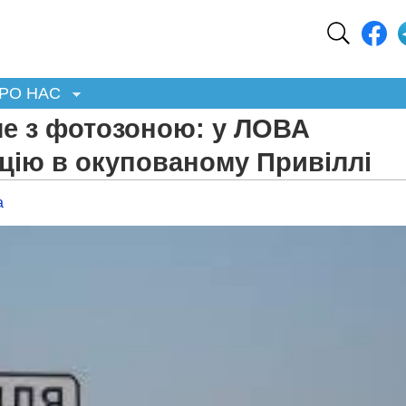
РО НАС
але з фотозоною: у ЛОВА
цію в окупованому Привіллі
а