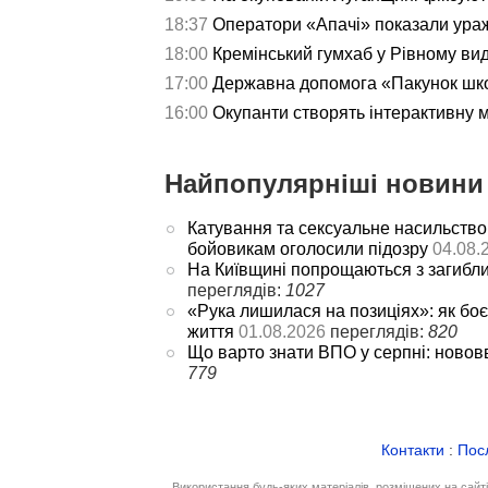
18:37
Оператори «Апачі» показали ураж
18:00
Кремінський гумхаб у Рівному ви
17:00
Державна допомога «Пакунок школ
16:00
Окупанти створять інтерактивну 
Найпопулярніші новини 
Катування та сексуальне насильство
бойовикам оголосили підозру
04.08.
На Київщині попрощаються з загибл
переглядів:
1027
«Рука лишилася на позиціях»: як боє
життя
01.08.2026
переглядів:
820
Що варто знати ВПО у серпні: новов
779
Контакти
:
Пос
Використання будь-яких матеріалів, розміщених на сайт