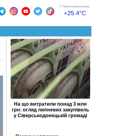
У Сіверськодонецьку:
+25.4°C
На що витратили понад 3 млн
грн: огляд липневих закупівель
у Сіверськодонецькій громаді