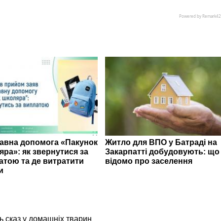
авна допомога «Пакунок
Житло для ВПО у Батраді на
яра»: як звернутися за
Закарпатті добудовують: що
атою та де витратити
відомо про заселення
и
ь сказ у домашніх тварин