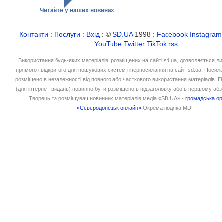
Читайте у наших новинах
Контакти
:
Послуги
:
Вхід
: ©
SD.UA
1998 :
Facebook
Instagram
YouTube
Twitter
TikTok
rss
Використання будь-яких матеріалів, розміщених на сайті sd.ua, дозволяється л
прямого і відкритого для пошукових систем гіперпосилання на сайт sd.ua. Посил
розміщено в незалежності від повного або часткового використання матеріалів. 
(для інтернет-видань) повинно бути розміщено в підзаголовку або в першому абз
Творець та розміщувач новинних матеріалів медіа «SD.UA» -
громадська ор
«Сєвєродонецьк онлайн»
Окрема подяка MDF.