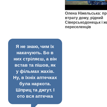
Олена Ніжельська: пр
втрату дому, рідний
Сіверськодонецьк і ж
переселенців
Я не знаю, чим їх
накачують. Бо в
них стріляєш, а він
встав та пішов, як
у фільмах жахів.
Ну, в їхніх аптечках
була наркота.
Шприц та джгут. І
ото вся аптечка