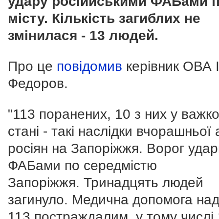
удару російйськими ФАБами 
місту. Кількість загиблих не
змінилася - 13 людей.
Про це
повідомив
керівник ОВА 
Федоров.
"113 поранених, 10 з них у важк
стані - такі наслідки вчорашньої 
росіян на Запоріжжя.
Ворог удар
ФАБами по середмістю
Запоріжжя.
Тринадцять людей
загинуло.
Медична допомога на
113 постраждалим, у тому числі 