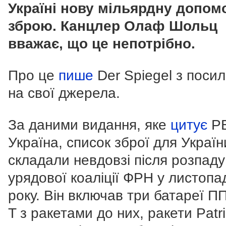
Україні нову мільярдну допом
зброю. Канцлер Олаф Шольц
вважає, що це непотрібно.
Про це
пише
Der Spiegel з поси
на свої джерела.
За даними видання, яке
цитує
РБ
Україна, список зброї для Україн
складали невдовзі після розпаду
урядової коаліції ФРН у листопа
року. Він включав три батареї ПП
T з ракетами до них, ракети Patri