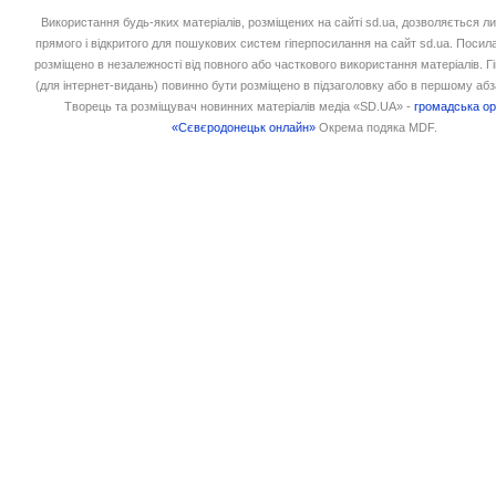
Використання будь-яких матеріалів, розміщених на сайті sd.ua, дозволяється л
прямого і відкритого для пошукових систем гіперпосилання на сайт sd.ua. Посил
розміщено в незалежності від повного або часткового використання матеріалів. 
(для інтернет-видань) повинно бути розміщено в підзаголовку або в першому абз
Творець та розміщувач новинних матеріалів медіа «SD.UA» -
громадська ор
«Сєвєродонецьк онлайн»
Окрема подяка MDF.