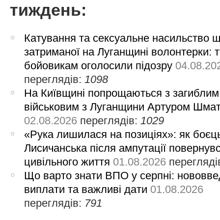
тиждень:
Катування та сексуальне насильство 
затриманої на Луганщині волонтерки: 
бойовикам оголосили підозру
04.08.20
переглядів:
1098
На Київщині попрощаються з загиблим
військовим з Луганщини Артуром Шма
02.08.2026
переглядів:
1029
«Рука лишилася на позиціях»: як боєць
Лисичанська після ампутації повернув
цивільного життя
01.08.2026
перегляді
Що варто знати ВПО у серпні: нововве
виплати та важливі дати
01.08.2026
переглядів:
791