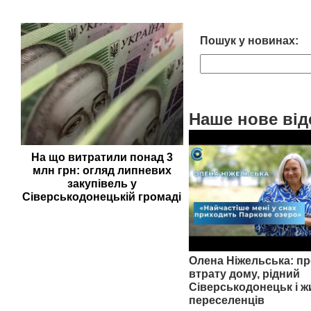
Пошук у новинах:
Наше нове від
На що витратили понад 3
млн грн: огляд липневих
закупівель у
Сіверськодонецькій громаді
Олена Ніжельська: пр
втрату дому, рідний
Сіверськодонецьк і ж
переселенців