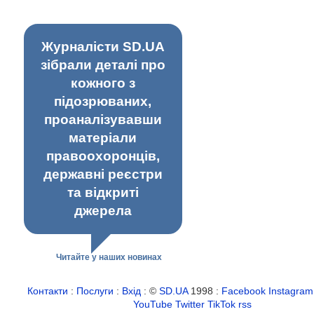
Журналісти SD.UA
зібрали деталі про
кожного з
підозрюваних,
проаналізувавши
матеріали
правоохоронців,
державні реєстри
та відкриті
джерела
Читайте у наших новинах
Контакти
:
Послуги
:
Вхід
: ©
SD.UA
1998 :
Facebook
Instagram
YouTube
Twitter
TikTok
rss