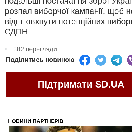
подальші постачання зброї Украї
розпал виборчої кампанії, щоб н
відштовхнути потенційних вибор
СДПН.
382 перегляди
Поділитись новиною
Підтримати SD.UA