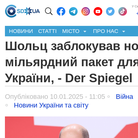
У С
НОВИНИ
СТАТТІ
МІСТО
ПРО НАС
Шольц заблокував н
мільярдний пакет дл
України, - Der Spiegel
Опубліковано 10.01.2025 - 11:05
Війна
Новини України та світу