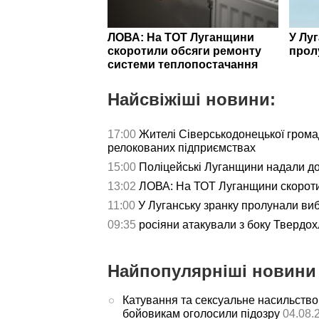
ЛОВА: На ТОТ Луганщини
У Лу
скоротили обсяги ремонту
прол
системи теплопостачання
Найсвіжіші новини:
17:00
Жителі Сіверськодонецької гром
релокованих підприємствах
15:00
Поліцейські Луганщини надали д
13:02
ЛОВА: На ТОТ Луганщини скороти
11:00
У Луганську зранку пролунали ви
09:35
росіяни атакували з боку Твердох
Найпопулярніші новини 
Катування та сексуальне насильство
бойовикам оголосили підозру
04.08.