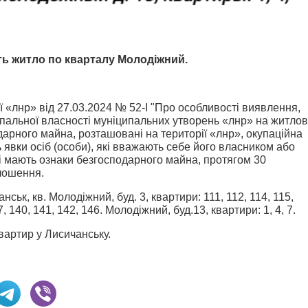
ь житло по кварталу Молодіжний.
 «лнр» від 27.03.2024 № 52-I "Про особливості виявлення,
пальної власності муніципальних утворень «лнр» на житлов
арного майна, розташовані на території «лнр», окупаційна
 явки осіб (особи), які вважають себе його власником або
і мають ознаки безгосподарного майна, протягом 30
лошення.
ьк, кв. Молодіжний, буд. 3, квартири: 111, 112, 114, 115,
7, 140, 141, 142, 146. Молодіжний, буд.13, квартири: 1, 4, 7.
вартир у Лисичанську.