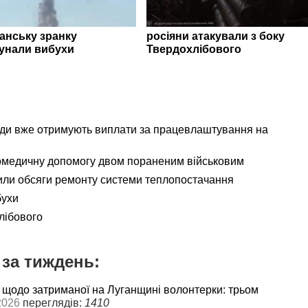
ганську зранку
росіяни атакували з боку
унали вибухи
Твердохлібового
ади вже отримують виплати за працевлаштування на
омедичну допомогу двом пораненим військовим
ли обсяги ремонту системи теплопостачання
бухи
лібового
за тиждень:
 щодо затриманої на Луганщині волонтерки: трьом
2026
переглядів:
1410