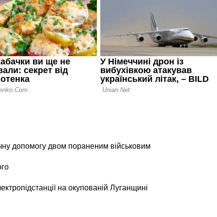
чну допомогу двом пораненим військовим
ого
лектропідстанції на окупованій Луганщині