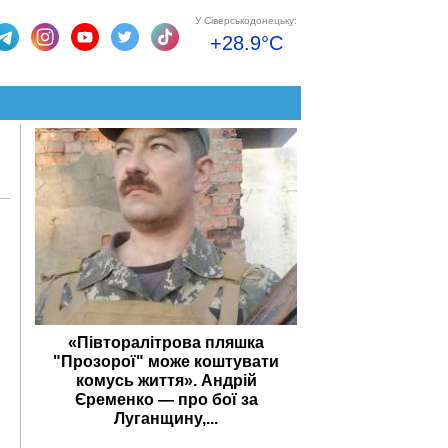
У Сіверськодонецьку:
+28.9°C
«Півторалітрова пляшка
"Прозорої" може коштувати
комусь життя». Андрій
Єременко — про бої за
Луганщину,...