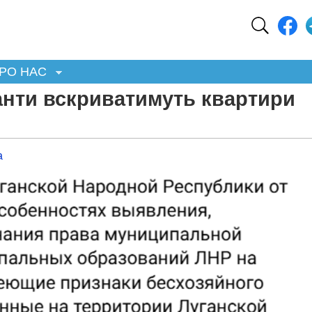
РО НАС
анти вскриватимуть квартири
а