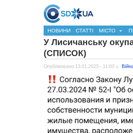
НОВИНИ
СТАТТІ
МІСТО
П
У Лисичанську окуп
(СПИСОК)
Опубліковано 13.01.2025 - 11:00
Війн