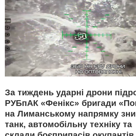
За тиждень ударні дрони підр
РУБпАК «Фенікс» бригади «По
на Лиманському напрямку зн
танк, автомобільну техніку та
склади боєприпасів окупантів