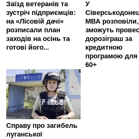
Заїзд ветеранів та
У
зустріч підприємців:
Сіверськодонец
на «Лісовій дачі»
МВА розповіли,
розписали план
зможуть прове
заходів на осінь та
дорозіграш за
готові його...
кредитною
програмою для
60+
Справу про загибель
луганської