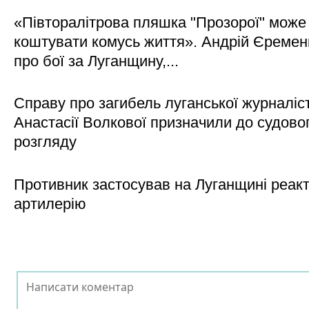
«Півторалітрова пляшка "Прозорої" може
коштувати комусь життя». Андрій Єреме
про бої за Луганщину,...
Справу про загибель луганської журналіс
Анастасії Волкової призначили до судово
розгляду
Противник застосував на Луганщині реак
артилерію