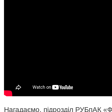
Нагадаємо, підрозділ РУБпАК «Ф