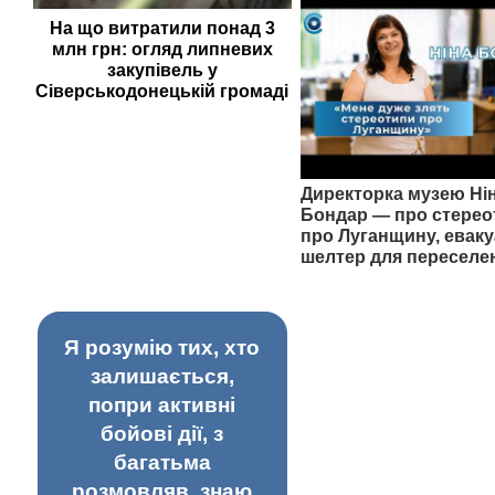
На що витратили понад 3
млн грн: огляд липневих
закупівель у
Сіверськодонецькій громаді
Директорка музею Ні
Бондар — про стерео
про Луганщину, еваку
шелтер для переселе
Я розумію тих, хто
залишається,
попри активні
бойові дії, з
багатьма
розмовляв, знаю