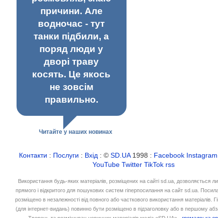
причини. Але
водночас - тут
танки підбили, а
поряд люди у
дворі траву
косять. Це якось
не зовсім
правильно.
Читайте у наших новинах
Контакти
:
Послуги
:
Вхід
: ©
SD.UA
1998 :
Facebook
Instagram
YouTube
Twitter
TikTok
rss
Використання будь-яких матеріалів, розміщених на сайті sd.ua, дозволяється л
прямого і відкритого для пошукових систем гіперпосилання на сайт sd.ua. Посил
розміщено в незалежності від повного або часткового використання матеріалів. 
(для інтернет-видань) повинно бути розміщено в підзаголовку або в першому абз
Творець та розміщувач новинних матеріалів медіа «SD.UA» -
громадська ор