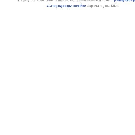
«Сєвєродонецьк онлайн»
Окрема подяка MDF.