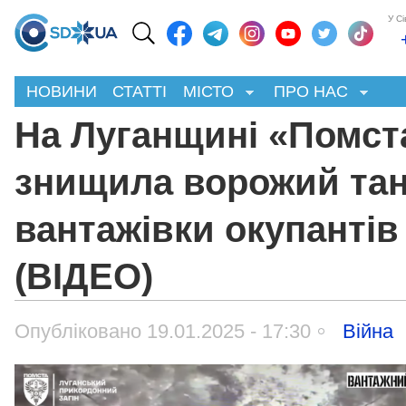
У С
НОВИНИ
СТАТТІ
МІСТО
ПРО НАС
На Луганщині «Помст
знищила ворожий тан
вантажівки окупантів
(ВІДЕО)
Опубліковано 19.01.2025 - 17:30
Війна