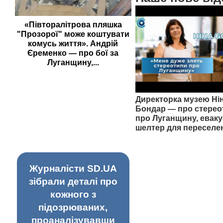
«Півторалітрова пляшка
"Прозорої" може коштувати
комусь життя». Андрій
Єременко — про бої за
Луганщину,...
Директорка музею Ні
Бондар — про стерео
про Луганщину, еваку
шелтер для переселе
Журналісти SD.UA
зібрали деталі про
кожного з
підозрюваних,
проаналізувавши