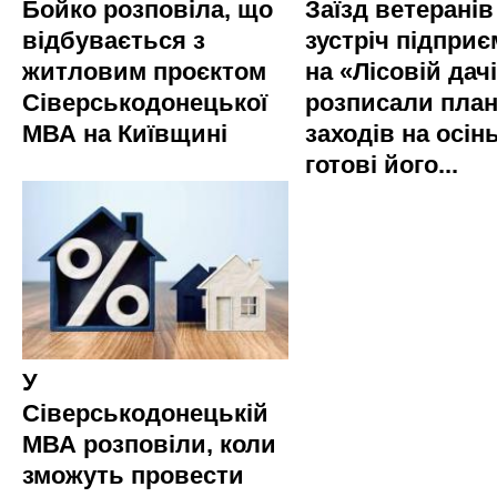
Бойко розповіла, що
Заїзд ветеранів
відбувається з
зустріч підприє
житловим проєктом
на «Лісовій дач
Сіверськодонецької
розписали пла
МВА на Київщині
заходів на осінь
готові його...
У
Сіверськодонецькій
МВА розповіли, коли
зможуть провести