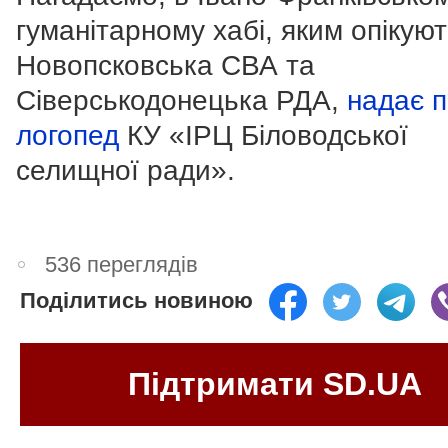
гуманітарному хабі, яким опікую
Новопсковська СВА та
Сіверськодонецька РДА,
надає п
логопед
КУ «ІРЦ Біловодської
селищної ради».
536 переглядів
Поділитись новиною
Підтримати SD.UA