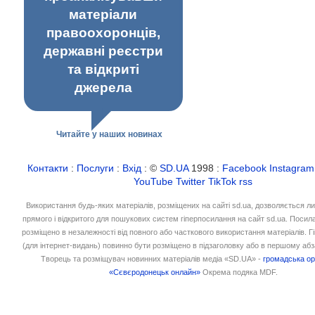
матеріали
правоохоронців,
державні реєстри
та відкриті
джерела
Читайте у наших новинах
Контакти
:
Послуги
:
Вхід
: ©
SD.UA
1998 :
Facebook
Instagram
YouTube
Twitter
TikTok
rss
Використання будь-яких матеріалів, розміщених на сайті sd.ua, дозволяється л
прямого і відкритого для пошукових систем гіперпосилання на сайт sd.ua. Посил
розміщено в незалежності від повного або часткового використання матеріалів. 
(для інтернет-видань) повинно бути розміщено в підзаголовку або в першому абз
Творець та розміщувач новинних матеріалів медіа «SD.UA» -
громадська ор
«Сєвєродонецьк онлайн»
Окрема подяка MDF.