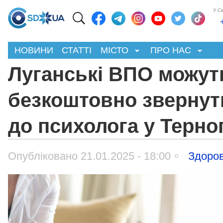
У С
НОВИНИ
СТАТТІ
МІСТО
ПРО НАС
Луганські ВПО можут
безкоштовно звернут
до психолога у Терно
Опубліковано 21.01.2025 - 18:00
Здоров